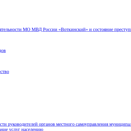
еятельности МО МВД России «Воткинский» и состояние преступн
дов
ество
ости руководителей органов местного самоуправления муниципа
ние услуг населению