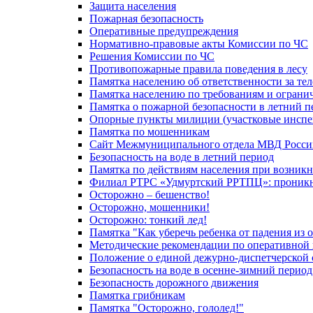
Защита населения
Пожарная безопасность
Оперативные предупреждения
Нормативно-правовые акты Комиссии по ЧС
Решения Комиссии по ЧС
Противопожарные правила поведения в лесу
Памятка населению об ответственности за те
Памятка населению по требованиям и огран
Памятка о пожарной безопасности в летний п
Опорные пункты милиции (участковые инспе
Памятка по мошенникам
Сайт Межмуниципального отдела МВД Росси
Безопасность на воде в летний период
Памятка по действиям населения при возникн
Филиал РТРС «Удмуртский РРТПЦ»: проникнов
Осторожно – бешенство!
Осторожно, мошенники!
Осторожно: тонкий лед!
Памятка "Как уберечь ребенка от падения из 
Методические рекомендации по оперативной в
Положение о единой дежурно-диспетчерской 
Безопасность на воде в осенне-зимний период
Безопасность дорожного движения
Памятка грибникам
Памятка "Осторожно, гололед!"