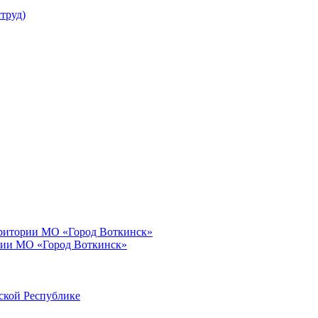
труд)
рритории МО «Город Воткинск»
рии МО «Город Воткинск»
ской Республике