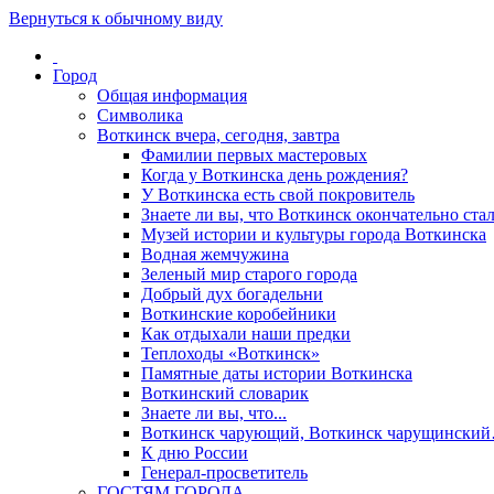
Вернуться к обычному виду
Город
Общая информация
Символика
Воткинск вчера, сегодня, завтра
Фамилии первых мастеровых
Когда у Воткинска день рождения?
У Воткинска есть свой покровитель
Знаете ли вы, что Воткинск окончательно стал
Музей истории и культуры города Воткинска
Водная жемчужина
Зеленый мир старого города
Добрый дух богадельни
Воткинские коробейники
Как отдыхали наши предки
Теплоходы «Воткинск»
Памятные даты истории Воткинска
Воткинский словарик
Знаете ли вы, что...
Воткинск чарующий, Воткинск чарущински
К дню России
Генерал-просветитель
ГОСТЯМ ГОРОДА