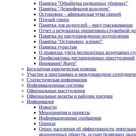
Памятка "Обработка надворных уборных"
Памятка "Дезинфекция колодцев"
Осторожно – африканская чума свиней
Птичий грипп
Памятка для родителей – вред токсикомании
Отчет о результатах оперативно-служебной д
Памятка по предупреждению подтопления
Памятка "Осторожно, клещи!"
Памятка туристам
О правилах учета беспилотных воздушных су
Профилактика дистанционных преступлений
Внимание! Ящур"
Бесплатная юридическая помощь
Участие в программах и международное сотруднич
Статистическая информация
Информационные системы
Официальные выступления
Официальные визиты и рабочие поездки
Информация
Новости
Мероприятия и проекты
Информационные сообщения
Опросы
Опрос населения об эффективности деятельн
акционерных обществ, осуществляющих оказа