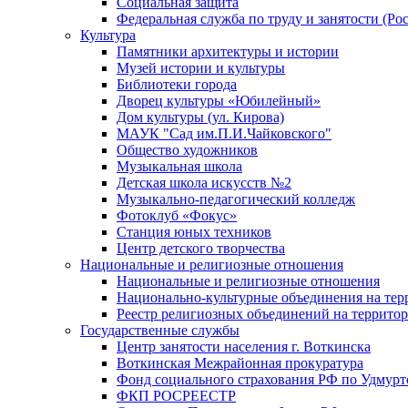
Социальная защита
Федеральная служба по труду и занятости (Рос
Культура
Памятники архитектуры и истории
Музей истории и культуры
Библиотеки города
Дворец культуры «Юбилейный»
Дом культуры (ул. Кирова)
МАУК "Сад им.П.И.Чайковского"
Общество художников
Музыкальная школа
Детская школа искусств №2
Музыкально-педагогический колледж
Фотоклуб «Фокус»
Станция юных техников
Центр детского творчества
Национальные и религиозные отношения
Национальные и религиозные отношения
Национально-культурные объединения на те
Реестр религиозных объединений на террито
Государственные службы
Центр занятости населения г. Воткинска
Воткинская Межрайонная прокуратура
Фонд социального страхования РФ по Удмурт
ФКП РОСРЕЕСТР