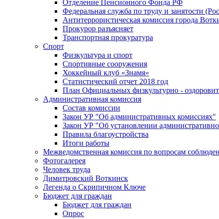
Отделение Пенсионного Фонда РФ
Федеральная служба по труду и занятости (Рос
Антитеррористическая комиссия города Вотк
Прокурор разъясняет
Транспортная прокуратура
Спорт
Физкультура и спорт
Спортивные сооружения
Хоккейный клуб «Знамя»
Статистический отчет 2018 год
План Официальных физкультурно - оздоровит
Административная комиссия
Состав комиссии
Закон УР "Об административных комиссиях"
Закон УР "Об установлении административно
Правила благоустройства
Итоги работы
Межведомственная комиссия по вопросам соблюдени
Фотогалерея
Человек труда
Димитровский Воткинск
Легенда о Скрипичном Ключе
Бюджет для граждан
Бюджет для граждан
Опрос