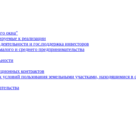
го окна"
ируемые к реализации
еятельности и гос.поддержка инвесторов
малого и среднего предпринимательства
ьности
иционных контрактов
х условий пользования земельными участками, находящимися в 
ательства