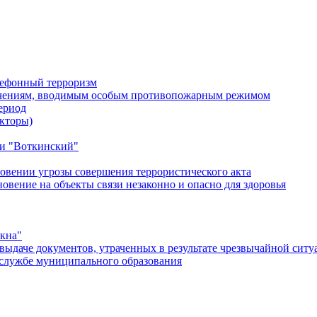
лефонный терроризм
ичениям, вводимым особым противопожарным режимом
ериод
кторы)
и "Воткинский"
овении угрозы совершения террористического акта
ение на объекты связи незаконно и опасно для здоровья
окна"
ыдаче документов, утраченных в результате чрезвычайной ситу
службе муниципального образования