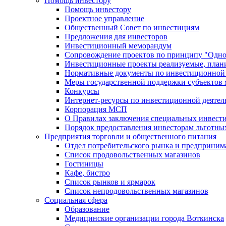
Помощь инвестору
Помощь инвестору
Проектное управление
Общественный Совет по инвестициям
Предложения для инвесторов
Инвестиционный меморандум
Сопровождение проектов по принципу "Oдно
Инвестиционные проекты реализуемые, план
Нормативные документы по инвестиционной д
Меры государственной поддержки субъектов 
Конкурсы
Интернет-ресурсы по инвестиционной деятел
Корпорация МСП
О Правилах заключения специальных инвест
Порядок предоставления инвесторам льготны
Предприятия торговли и общественного питания
Отдел потребительского рынка и предприним
Список продовольственных магазинов
Гостиницы
Кафе, бистро
Cписок рынков и ярмарок
Список непродовольственных магазинов
Социальная сфера
Образование
Медицинские организации города Воткинска