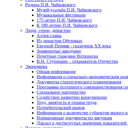
Родина П.И. Чайковского
Музей-усадьба П.И. Чайковского
Музыкальные фестивали
175-летие П.И. Чайковского
К 180-летию П.И. Чайковского
Люди, герои, династии
Аллея славы
Из династии Обуховых
Евгений Пермяк - сказочник XX века
Знаменитые заводчане
Почетные граждане Воткинска
В.Н. Ступишин – открыватель Отечества
Экономика
Общая информация
Информация о социально-экономическим раз
Документы стратегического планирования
Программа поэтапного совершенствования си
Социальное партнерство
Содействие развитию конкуренции
Труд, занятость и охрана труда
Потребительский рынок
Информация о количестве субъектов малого и
Нормативные документы по закупкам
Доклад о достигнутых значениях показателей