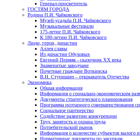
Генерал-просветитель
ГОСТЯМ ГОРОДА
Родина П.И. Чайковского
Музей-усадьба П.И. Чайковского
Музыкальные фестивали
175-летие П.И. Чайковского
К 180-летию П.И. Чайковского
Люди, герои, династии
Аллея славы
Из династии Обуховых
Евгений Пермяк - сказочник XX века
Знаменитые заводчане
Почетные граждане Воткинска
В.Н. Ступишин – открыватель Отечества
Экономика
Общая информация
Информация о социально-экономическим раз
Документы стратегического планирования
Программа поэтапного совершенствования си
Социальное партнерство
Содействие развитию конкуренции
Труд, занятость и охрана труда
Потребительский рынок
Информация о количестве субъектов малого и
Нормативные документы по закупкам