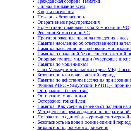
Гражданская оборона. Памятки
Сигнал Внимание всем
Защита населения
Пожарная безопасность
Оперативные предупреждения
Нормативно-правовые акты Комиссии по ЧС
Решения Комиссии по ЧС
Противопожарные правила поведения в лесу
Памятка населению об ответственности за те
Памятка населению по требованиям и огран
Памятка о пожарной безопасности в летний п
Опорные пункты милиции (участковые инспе
Памятка по мошенникам
Сайт Межмуниципального отдела МВД Росси
Безопасность на воде в летний период
Памятка по действиям населения при возникн
Филиал РТРС «Удмуртский РРТПЦ»: проникнов
Осторожно – бешенство!
Осторожно, мошенники!
Осторожно: тонкий лед!
Памятка "Как уберечь ребенка от падения из 
Методические рекомендации по оперативной в
Положение о единой дежурно-диспетчерской 
Безопасность на воде в осенне-зимний период
Безопасность дорожного движения