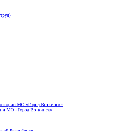
труд)
рритории МО «Город Воткинск»
рии МО «Город Воткинск»
ской Республике