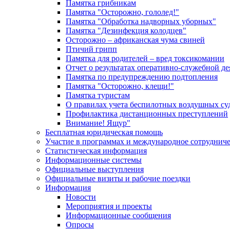
Памятка грибникам
Памятка "Осторожно, гололед!"
Памятка "Обработка надворных уборных"
Памятка "Дезинфекция колодцев"
Осторожно – африканская чума свиней
Птичий грипп
Памятка для родителей – вред токсикомании
Отчет о результатах оперативно-служебной д
Памятка по предупреждению подтопления
Памятка "Осторожно, клещи!"
Памятка туристам
О правилах учета беспилотных воздушных су
Профилактика дистанционных преступлений
Внимание! Ящур"
Бесплатная юридическая помощь
Участие в программах и международное сотруднич
Статистическая информация
Информационные системы
Официальные выступления
Официальные визиты и рабочие поездки
Информация
Новости
Мероприятия и проекты
Информационные сообщения
Опросы