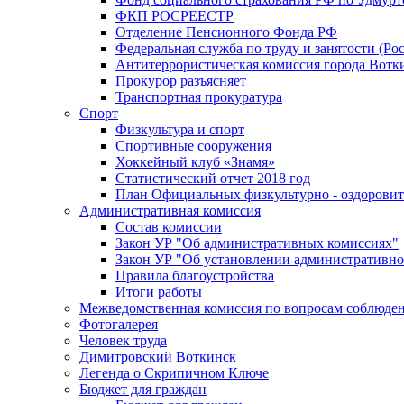
ФКП РОСРЕЕСТР
Отделение Пенсионного Фонда РФ
Федеральная служба по труду и занятости (Рос
Антитеррористическая комиссия города Вотк
Прокурор разъясняет
Транспортная прокуратура
Спорт
Физкультура и спорт
Спортивные сооружения
Хоккейный клуб «Знамя»
Статистический отчет 2018 год
План Официальных физкультурно - оздоровит
Административная комиссия
Состав комиссии
Закон УР "Об административных комиссиях"
Закон УР "Об установлении административно
Правила благоустройства
Итоги работы
Межведомственная комиссия по вопросам соблюдени
Фотогалерея
Человек труда
Димитровский Воткинск
Легенда о Скрипичном Ключе
Бюджет для граждан