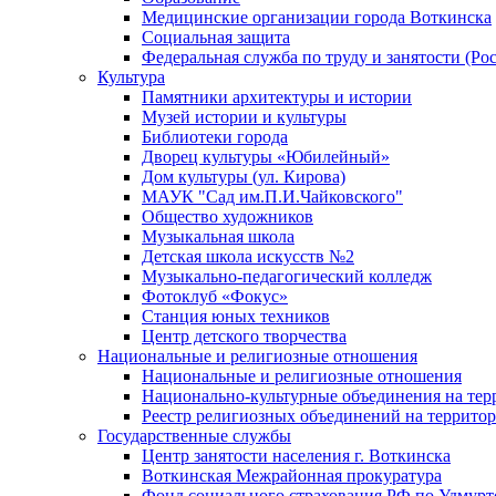
Медицинские организации города Воткинска
Социальная защита
Федеральная служба по труду и занятости (Рос
Культура
Памятники архитектуры и истории
Музей истории и культуры
Библиотеки города
Дворец культуры «Юбилейный»
Дом культуры (ул. Кирова)
МАУК "Сад им.П.И.Чайковского"
Общество художников
Музыкальная школа
Детская школа искусств №2
Музыкально-педагогический колледж
Фотоклуб «Фокус»
Станция юных техников
Центр детского творчества
Национальные и религиозные отношения
Национальные и религиозные отношения
Национально-культурные объединения на те
Реестр религиозных объединений на террито
Государственные службы
Центр занятости населения г. Воткинска
Воткинская Межрайонная прокуратура
Фонд социального страхования РФ по Удмурт