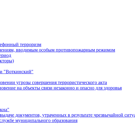
лефонный терроризм
ичениям, вводимым особым противопожарным режимом
ериод
кторы)
и "Воткинский"
овении угрозы совершения террористического акта
ение на объекты связи незаконно и опасно для здоровья
окна"
ыдаче документов, утраченных в результате чрезвычайной ситу
службе муниципального образования