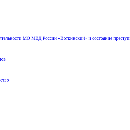
еятельности МО МВД России «Воткинский» и состояние преступн
дов
ество