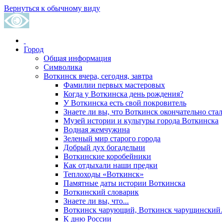
Вернуться к обычному виду
Город
Общая информация
Символика
Воткинск вчера, сегодня, завтра
Фамилии первых мастеровых
Когда у Воткинска день рождения?
У Воткинска есть свой покровитель
Знаете ли вы, что Воткинск окончательно стал
Музей истории и культуры города Воткинска
Водная жемчужина
Зеленый мир старого города
Добрый дух богадельни
Воткинские коробейники
Как отдыхали наши предки
Теплоходы «Воткинск»
Памятные даты истории Воткинска
Воткинский словарик
Знаете ли вы, что...
Воткинск чарующий, Воткинск чарущински
К дню России