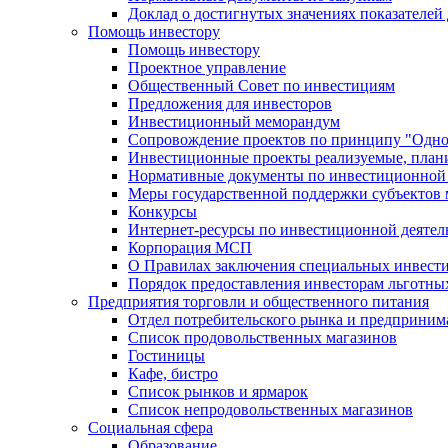
Доклад о достигнутых значениях показателей
Помощь инвестору
Помощь инвестору
Проектное управление
Общественный Совет по инвестициям
Предложения для инвесторов
Инвестиционный меморандум
Сопровождение проектов по принципу "Oдно
Инвестиционные проекты реализуемые, план
Нормативные документы по инвестиционной д
Меры государственной поддержки субъектов 
Конкурсы
Интернет-ресурсы по инвестиционной деятел
Корпорация МСП
О Правилах заключения специальных инвест
Порядок предоставления инвесторам льготны
Предприятия торговли и общественного питания
Отдел потребительского рынка и предприним
Список продовольственных магазинов
Гостиницы
Кафе, бистро
Cписок рынков и ярмарок
Список непродовольственных магазинов
Социальная сфера
Образование