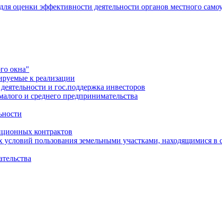
 для оценки эффективности деятельности органов местного само
го окна"
ируемые к реализации
еятельности и гос.поддержка инвесторов
малого и среднего предпринимательства
ьности
иционных контрактов
х условий пользования земельными участками, находящимися в 
ательства