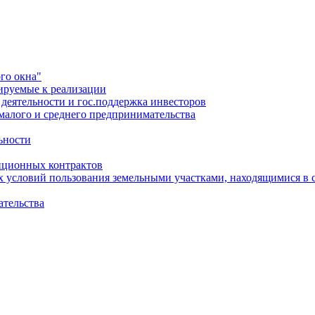
го окна"
ируемые к реализации
еятельности и гос.поддержка инвесторов
малого и среднего предпринимательства
ьности
иционных контрактов
х условий пользования земельными участками, находящимися в 
ательства