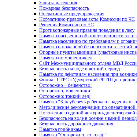
Защита населения
Пожарная безопасность
Оперативные предупреждения
Нормативно-правовые акты Комиссии по ЧС
Решения Комиссии по ЧС
Противопожарные правила поведения в лесу
Памятка населению об ответственности за те
Памятка населению по требованиям и огран
Памятка о пожарной безопасности в летний п
Опорные пункты милиции (участковые инспе
Памятка по мошенникам
Сайт Межмуниципального отдела МВД Росси
Безопасность на воде в летний период
Памятка по действиям населения при возникн
Филиал РТРС «Удмуртский РРТПЦ»: проникнов
Осторожно – бешенство!
Осторожно, мошенники!
Осторожно: тонкий лед!
Памятка "Как уберечь ребенка от падения из 
Методические рекомендации по оперативной в
Положение о единой дежурно-диспетчерской 
Безопасность на воде в осенне-зимний период
Безопасность дорожного движения
Памятка грибникам
Памятка "Осторожно, гололед!"