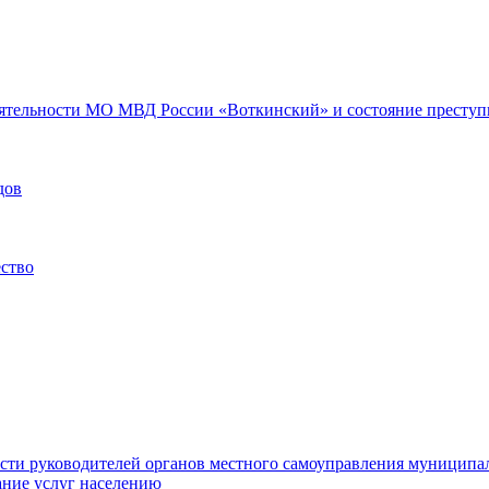
еятельности МО МВД России «Воткинский» и состояние преступн
дов
ество
ости руководителей органов местного самоуправления муниципа
ние услуг населению