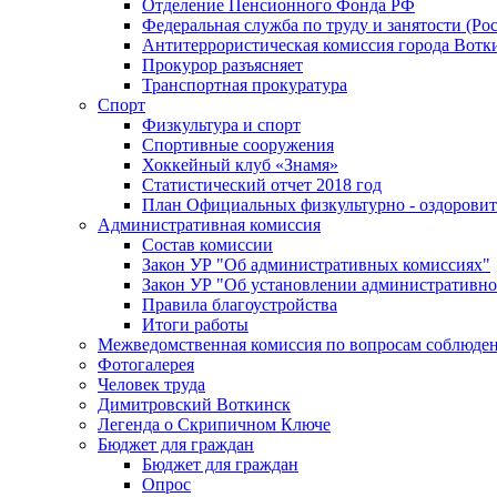
Отделение Пенсионного Фонда РФ
Федеральная служба по труду и занятости (Рос
Антитеррористическая комиссия города Вотк
Прокурор разъясняет
Транспортная прокуратура
Спорт
Физкультура и спорт
Спортивные сооружения
Хоккейный клуб «Знамя»
Статистический отчет 2018 год
План Официальных физкультурно - оздоровит
Административная комиссия
Состав комиссии
Закон УР "Об административных комиссиях"
Закон УР "Об установлении административно
Правила благоустройства
Итоги работы
Межведомственная комиссия по вопросам соблюдени
Фотогалерея
Человек труда
Димитровский Воткинск
Легенда о Скрипичном Ключе
Бюджет для граждан
Бюджет для граждан
Опрос