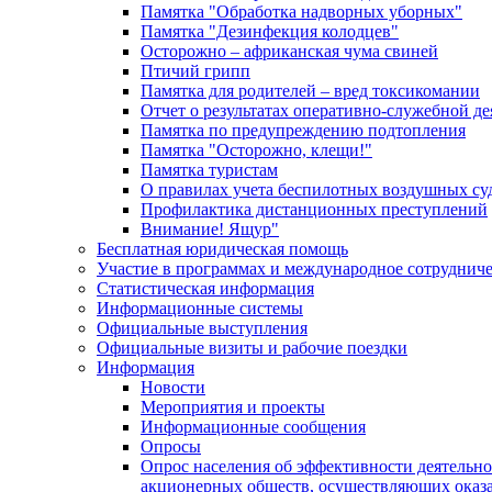
Памятка "Обработка надворных уборных"
Памятка "Дезинфекция колодцев"
Осторожно – африканская чума свиней
Птичий грипп
Памятка для родителей – вред токсикомании
Отчет о результатах оперативно-служебной д
Памятка по предупреждению подтопления
Памятка "Осторожно, клещи!"
Памятка туристам
О правилах учета беспилотных воздушных су
Профилактика дистанционных преступлений
Внимание! Ящур"
Бесплатная юридическая помощь
Участие в программах и международное сотруднич
Статистическая информация
Информационные системы
Официальные выступления
Официальные визиты и рабочие поездки
Информация
Новости
Мероприятия и проекты
Информационные сообщения
Опросы
Опрос населения об эффективности деятельн
акционерных обществ, осуществляющих оказа