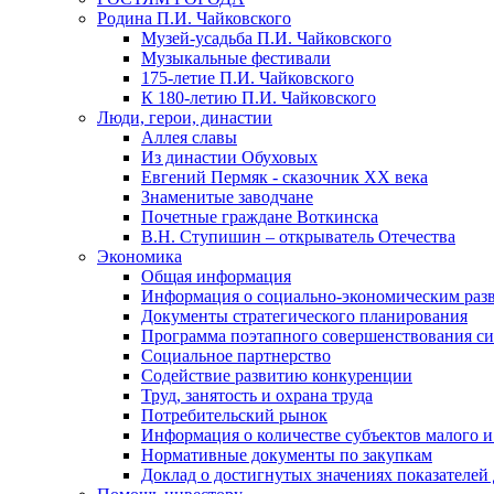
Родина П.И. Чайковского
Музей-усадьба П.И. Чайковского
Музыкальные фестивали
175-летие П.И. Чайковского
К 180-летию П.И. Чайковского
Люди, герои, династии
Аллея славы
Из династии Обуховых
Евгений Пермяк - сказочник XX века
Знаменитые заводчане
Почетные граждане Воткинска
В.Н. Ступишин – открыватель Отечества
Экономика
Общая информация
Информация о социально-экономическим раз
Документы стратегического планирования
Программа поэтапного совершенствования си
Социальное партнерство
Содействие развитию конкуренции
Труд, занятость и охрана труда
Потребительский рынок
Информация о количестве субъектов малого и
Нормативные документы по закупкам
Доклад о достигнутых значениях показателей