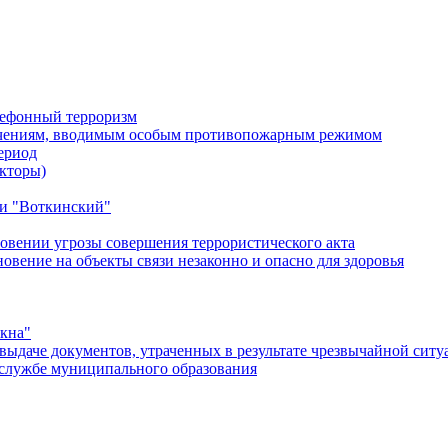
лефонный терроризм
ичениям, вводимым особым противопожарным режимом
ериод
кторы)
и "Воткинский"
овении угрозы совершения террористического акта
ение на объекты связи незаконно и опасно для здоровья
окна"
ыдаче документов, утраченных в результате чрезвычайной ситу
службе муниципального образования