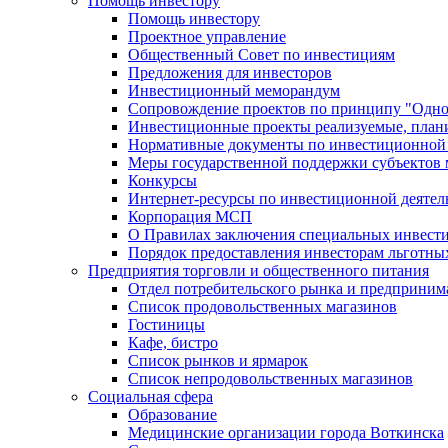
Помощь инвестору
Помощь инвестору
Проектное управление
Общественный Совет по инвестициям
Предложения для инвесторов
Инвестиционный меморандум
Сопровождение проектов по принципу "Oдно
Инвестиционные проекты реализуемые, план
Нормативные документы по инвестиционной д
Меры государственной поддержки субъектов 
Конкурсы
Интернет-ресурсы по инвестиционной деятел
Корпорация МСП
О Правилах заключения специальных инвест
Порядок предоставления инвесторам льготны
Предприятия торговли и общественного питания
Отдел потребительского рынка и предприним
Список продовольственных магазинов
Гостиницы
Кафе, бистро
Cписок рынков и ярмарок
Список непродовольственных магазинов
Социальная сфера
Образование
Медицинские организации города Воткинска