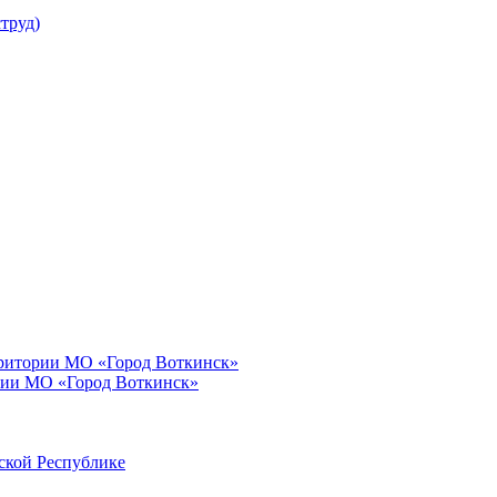
труд)
рритории МО «Город Воткинск»
рии МО «Город Воткинск»
ской Республике