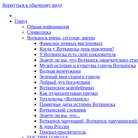
Вернуться к обычному виду
Город
Общая информация
Символика
Воткинск вчера, сегодня, завтра
Фамилии первых мастеровых
Когда у Воткинска день рождения?
У Воткинска есть свой покровитель
Знаете ли вы, что Воткинск окончательно стал
Музей истории и культуры города Воткинска
Водная жемчужина
Зеленый мир старого города
Добрый дух богадельни
Воткинские коробейники
Как отдыхали наши предки
Теплоходы «Воткинск»
Памятные даты истории Воткинска
Воткинский словарик
Знаете ли вы, что...
Воткинск чарующий, Воткинск чарущински
К дню России
Генерал-просветитель
ГОСТЯМ ГОРОДА