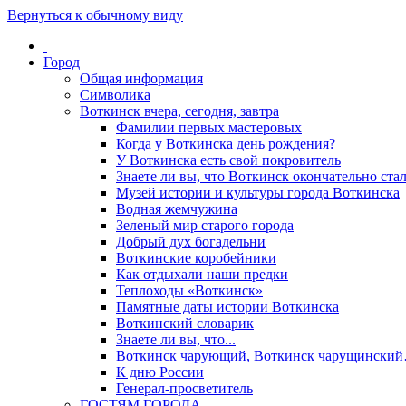
Вернуться к обычному виду
Город
Общая информация
Символика
Воткинск вчера, сегодня, завтра
Фамилии первых мастеровых
Когда у Воткинска день рождения?
У Воткинска есть свой покровитель
Знаете ли вы, что Воткинск окончательно стал
Музей истории и культуры города Воткинска
Водная жемчужина
Зеленый мир старого города
Добрый дух богадельни
Воткинские коробейники
Как отдыхали наши предки
Теплоходы «Воткинск»
Памятные даты истории Воткинска
Воткинский словарик
Знаете ли вы, что...
Воткинск чарующий, Воткинск чарущински
К дню России
Генерал-просветитель
ГОСТЯМ ГОРОДА