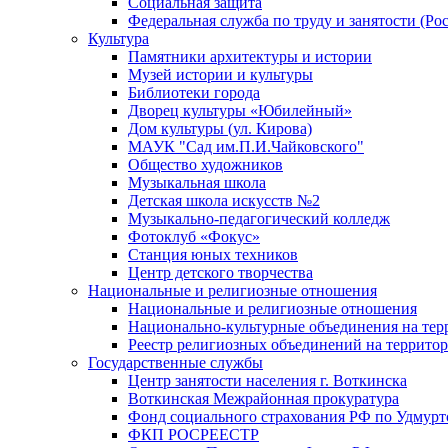
Социальная защита
Федеральная служба по труду и занятости (Рос
Культура
Памятники архитектуры и истории
Музей истории и культуры
Библиотеки города
Дворец культуры «Юбилейный»
Дом культуры (ул. Кирова)
МАУК "Сад им.П.И.Чайковского"
Общество художников
Музыкальная школа
Детская школа искусств №2
Музыкально-педагогический колледж
Фотоклуб «Фокус»
Станция юных техников
Центр детского творчества
Национальные и религиозные отношения
Национальные и религиозные отношения
Национально-культурные объединения на те
Реестр религиозных объединений на террито
Государственные службы
Центр занятости населения г. Воткинска
Воткинская Межрайонная прокуратура
Фонд социального страхования РФ по Удмурт
ФКП РОСРЕЕСТР