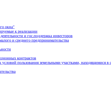
го окна"
ируемые к реализации
еятельности и гос.поддержка инвесторов
малого и среднего предпринимательства
ьности
иционных контрактов
х условий пользования земельными участками, находящимися в 
ательства