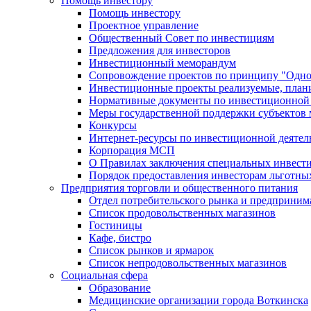
Помощь инвестору
Помощь инвестору
Проектное управление
Общественный Совет по инвестициям
Предложения для инвесторов
Инвестиционный меморандум
Сопровождение проектов по принципу "Oдно
Инвестиционные проекты реализуемые, план
Нормативные документы по инвестиционной д
Меры государственной поддержки субъектов 
Конкурсы
Интернет-ресурсы по инвестиционной деятел
Корпорация МСП
О Правилах заключения специальных инвест
Порядок предоставления инвесторам льготны
Предприятия торговли и общественного питания
Отдел потребительского рынка и предприним
Список продовольственных магазинов
Гостиницы
Кафе, бистро
Cписок рынков и ярмарок
Список непродовольственных магазинов
Социальная сфера
Образование
Медицинские организации города Воткинска