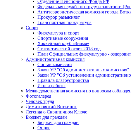
Отделение Пенсионного Фонда РФ
Федеральная служба по труду и занятости (Рос
Антитеррористическая комиссия города Вотк
Прокурор разъясняет
Транспортная прокуратура
Спорт
Физкультура и спорт
Спортивные сооружения
Хоккейный клуб «Знамя»
Статистический отчет 2018 год
План Официальных физкультурно - оздоровит
Административная комиссия
Состав комиссии
Закон УР "Об административных комиссиях"
Закон УР "Об установлении административно
Правила благоустройства
Итоги работы
Межведомственная комиссия по вопросам соблюдени
Фотогалерея
Человек труда
Димитровский Воткинск
Легенда о Скрипичном Ключе
Бюджет для граждан
Бюджет для граждан
Опрос