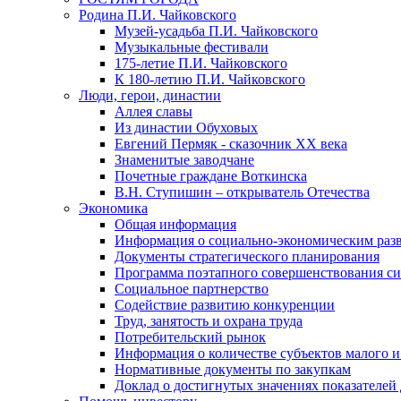
Родина П.И. Чайковского
Музей-усадьба П.И. Чайковского
Музыкальные фестивали
175-летие П.И. Чайковского
К 180-летию П.И. Чайковского
Люди, герои, династии
Аллея славы
Из династии Обуховых
Евгений Пермяк - сказочник XX века
Знаменитые заводчане
Почетные граждане Воткинска
В.Н. Ступишин – открыватель Отечества
Экономика
Общая информация
Информация о социально-экономическим раз
Документы стратегического планирования
Программа поэтапного совершенствования си
Социальное партнерство
Содействие развитию конкуренции
Труд, занятость и охрана труда
Потребительский рынок
Информация о количестве субъектов малого и
Нормативные документы по закупкам
Доклад о достигнутых значениях показателей