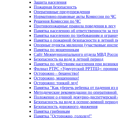
Защита населения
Пожарная безопасность
Оперативные предупреждения
Нормативно-правовые акты Комиссии по ЧС
Решения Комиссии по ЧС
Противопожарные правила поведения в лесу
Памятка населению об ответственности за те
Памятка населению по требованиям и огран
Памятка о пожарной безопасности в летний п
Опорные пункты милиции (участковые инспе
Памятка по мошенникам
Сайт Межмуниципального отдела МВД Росси
Безопасность на воде в летний период
Памятка по действиям населения при возникн
Филиал РТРС «Удмуртский РРТПЦ»: проникнов
Осторожно – бешенство!
Осторожно, мошенники!
Осторожно: тонкий лед!
Памятка "Как уберечь ребенка от падения из 
Методические рекомендации по оперативной в
Положение о единой дежурно-диспетчерской 
Безопасность на воде в осенне-зимний период
Безопасность дорожного движения
Памятка грибникам
Памятка "Осторожно, гололед!"