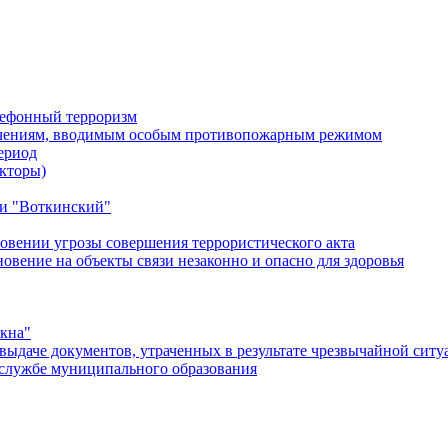
лефонный терроризм
ичениям, вводимым особым противопожарным режимом
ериод
кторы)
и "Воткинский"
овении угрозы совершения террористического акта
ение на объекты связи незаконно и опасно для здоровья
окна"
ыдаче документов, утраченных в результате чрезвычайной ситу
службе муниципального образования