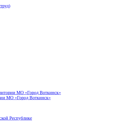
труд)
рритории МО «Город Воткинск»
рии МО «Город Воткинск»
ской Республике