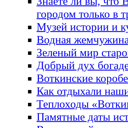
Знаете ли вы, что 
городом только в т
Музей истории и к
Водная жемчужин
Зеленый мир старо
Добрый дух богад
Воткинские короб
Как отдыхали наш
Теплоходы «Вотки
Памятные даты ис