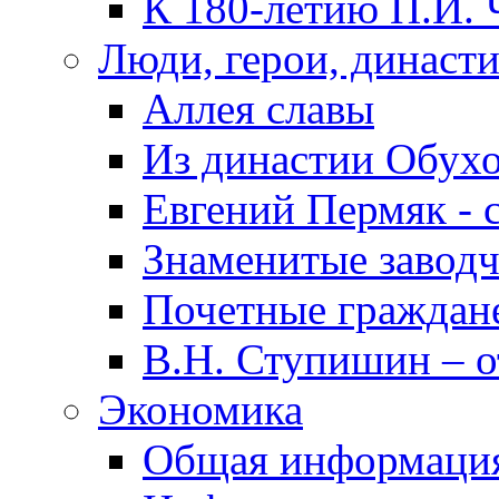
К 180-летию П.И. 
Люди, герои, династ
Аллея славы
Из династии Обух
Евгений Пермяк - 
Знаменитые заводч
Почетные граждан
В.Н. Ступишин – о
Экономика
Общая информаци