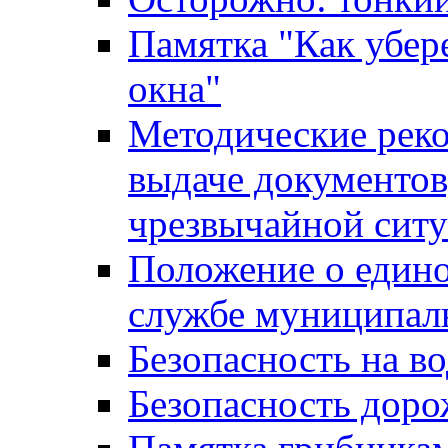
Памятка "Как убере
окна"
Методические рек
выдаче документов
чрезвычайной сит
Положение о един
службе муниципал
Безопасность на в
Безопасность дор