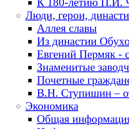
К 180-летию П.И. 
Люди, герои, династ
Аллея славы
Из династии Обух
Евгений Пермяк - 
Знаменитые заводч
Почетные граждан
В.Н. Ступишин – о
Экономика
Общая информаци