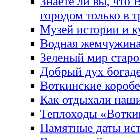
Знаете ли вы, что 
городом только в т
Музей истории и к
Водная жемчужин
Зеленый мир старо
Добрый дух богад
Воткинские короб
Как отдыхали наш
Теплоходы «Вотки
Памятные даты ис