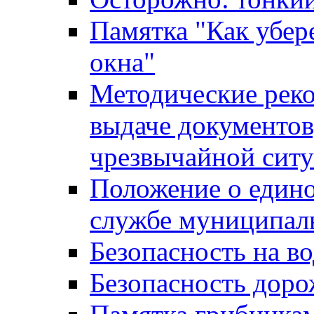
Памятка "Как убере
окна"
Методические рек
выдаче документов
чрезвычайной сит
Положение о един
службе муниципал
Безопасность на в
Безопасность дор