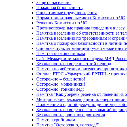
Защита населения
Пожарная безопасность
Оперативные предупреждения
Нормативно-правовые акты Комиссии по ЧС
Решения Комиссии по ЧС
Противопожарные правила поведения в лесу
Памятка населению об ответственности за те
Памятка населению по требованиям и огран
Памятка о пожарной безопасности в летний п
Опорные пункты милиции (участковые инспе
Памятка по мошенникам
Сайт Межмуниципального отдела МВД Росси
Безопасность на воде в летний период
Памятка по действиям населения при возникн
Филиал РТРС «Удмуртский РРТПЦ»: проникнов
Осторожно – бешенство!
Осторожно, мошенники!
Осторожно: тонкий лед!
Памятка "Как уберечь ребенка от падения из 
Методические рекомендации по оперативной в
Положение о единой дежурно-диспетчерской 
Безопасность на воде в осенне-зимний период
Безопасность дорожного движения
Памятка грибникам
Памятка "Осторожно, гололед!"