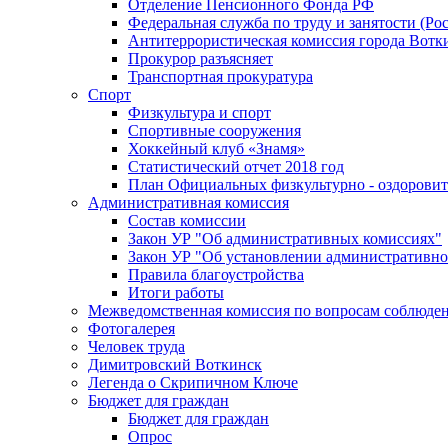
Отделение Пенсионного Фонда РФ
Федеральная служба по труду и занятости (Рос
Антитеррористическая комиссия города Вотк
Прокурор разъясняет
Транспортная прокуратура
Спорт
Физкультура и спорт
Спортивные сооружения
Хоккейный клуб «Знамя»
Статистический отчет 2018 год
План Официальных физкультурно - оздоровит
Административная комиссия
Состав комиссии
Закон УР "Об административных комиссиях"
Закон УР "Об установлении административно
Правила благоустройства
Итоги работы
Межведомственная комиссия по вопросам соблюдени
Фотогалерея
Человек труда
Димитровский Воткинск
Легенда о Скрипичном Ключе
Бюджет для граждан
Бюджет для граждан
Опрос