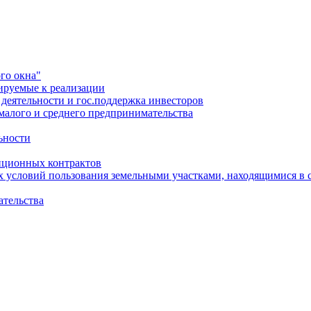
го окна"
ируемые к реализации
еятельности и гос.поддержка инвесторов
малого и среднего предпринимательства
ьности
иционных контрактов
х условий пользования земельными участками, находящимися в 
ательства