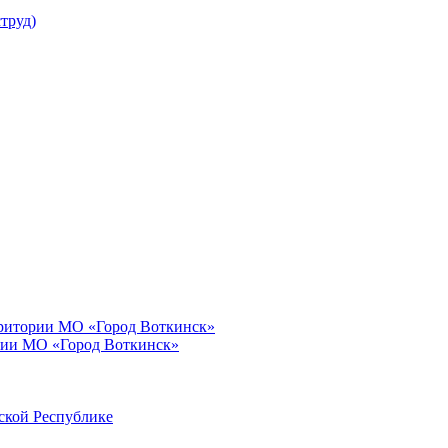
труд)
рритории МО «Город Воткинск»
рии МО «Город Воткинск»
ской Республике