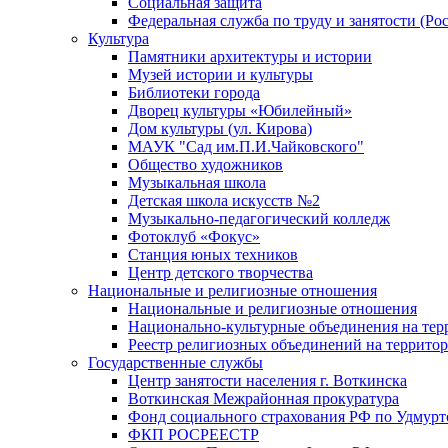
Социальная защита
Федеральная служба по труду и занятости (Рос
Культура
Памятники архитектуры и истории
Музей истории и культуры
Библиотеки города
Дворец культуры «Юбилейный»
Дом культуры (ул. Кирова)
МАУК "Сад им.П.И.Чайковского"
Общество художников
Музыкальная школа
Детская школа искусств №2
Музыкально-педагогический колледж
Фотоклуб «Фокус»
Станция юных техников
Центр детского творчества
Национальные и религиозные отношения
Национальные и религиозные отношения
Национально-культурные объединения на те
Реестр религиозных объединений на террито
Государственные службы
Центр занятости населения г. Воткинска
Воткинская Межрайонная прокуратура
Фонд социального страхования РФ по Удмурт
ФКП РОСРЕЕСТР