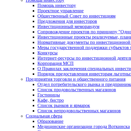
Помощь инвестору
Помощь инвестору
Проектное управление
Общественный Совет по инвестициям
Предложения для инвесторов
Инвестиционный меморандум
Сопровождение проектов по принципу "Oдно
Инвестиционные проекты реализуемые, план
Нормативные документы по инвестиционной д
Меры государственной поддержки субъектов 
Конкурсы
Интернет-ресурсы по инвестиционной деятел
Корпорация МСП
О Правилах заключения специальных инвест
Порядок предоставления инвесторам льготны
Предприятия торговли и общественного питания
Отдел потребительского рынка и предприним
Список продовольственных магазинов
Гостиницы
Кафе, бистро
Cписок рынков и ярмарок
Список непродовольственных магазинов
Социальная сфера
Образование
Медицинские организации города Воткинска