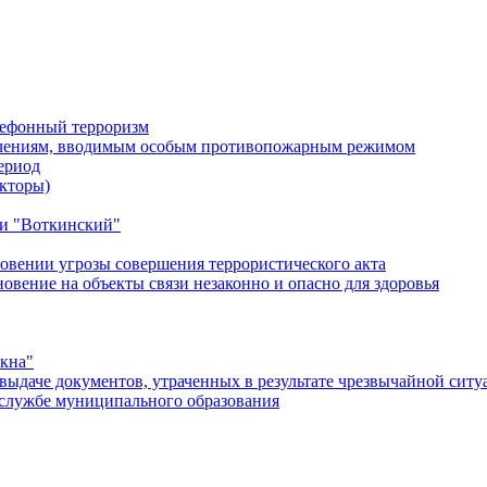
лефонный терроризм
ичениям, вводимым особым противопожарным режимом
ериод
кторы)
и "Воткинский"
овении угрозы совершения террористического акта
ение на объекты связи незаконно и опасно для здоровья
окна"
ыдаче документов, утраченных в результате чрезвычайной ситу
службе муниципального образования