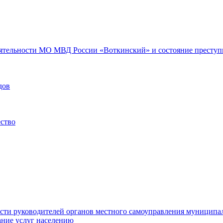
еятельности МО МВД России «Воткинский» и состояние преступн
дов
ество
ости руководителей органов местного самоуправления муниципа
ние услуг населению