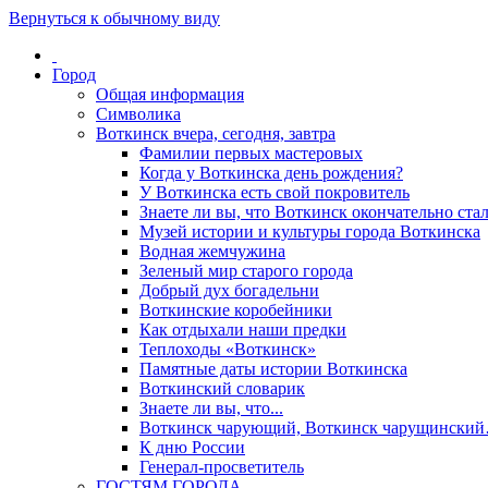
Вернуться к обычному виду
Город
Общая информация
Символика
Воткинск вчера, сегодня, завтра
Фамилии первых мастеровых
Когда у Воткинска день рождения?
У Воткинска есть свой покровитель
Знаете ли вы, что Воткинск окончательно стал
Музей истории и культуры города Воткинска
Водная жемчужина
Зеленый мир старого города
Добрый дух богадельни
Воткинские коробейники
Как отдыхали наши предки
Теплоходы «Воткинск»
Памятные даты истории Воткинска
Воткинский словарик
Знаете ли вы, что...
Воткинск чарующий, Воткинск чарущински
К дню России
Генерал-просветитель
ГОСТЯМ ГОРОДА