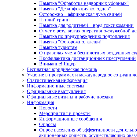
Памятка "Обработка надворных уборных"
Памятка "Дезинфекция колодцев"
Осторожно – африканская чума свиней
Птичий грипп
Памятка для родителей – вред токсикомании
Отчет о результатах оперативно-служебной д
Памятка по предупреждению подтопления
Памятка "Осторожно, клещи!"
Памятка туристам
О правилах учета беспилотных воздушных су
Профилактика дистанционных преступлений
Внимание! Ящур"
Бесплатная юридическая помощь
Участие в программах и международное сотруднич
Статистическая информация
Информационные системы
Официальные выступления
Официальные визиты и рабочие поездки
Информация
Новости
Мероприятия и проекты
Информационные сообщения
Опросы
Опрос населения об эффективности деятельн
акционерных обществ, осуществляющих оказа