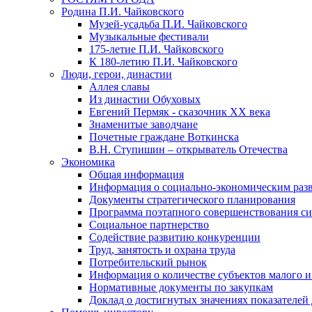
Родина П.И. Чайковского
Музей-усадьба П.И. Чайковского
Музыкальные фестивали
175-летие П.И. Чайковского
К 180-летию П.И. Чайковского
Люди, герои, династии
Аллея славы
Из династии Обуховых
Евгений Пермяк - сказочник XX века
Знаменитые заводчане
Почетные граждане Воткинска
В.Н. Ступишин – открыватель Отечества
Экономика
Общая информация
Информация о социально-экономическим раз
Документы стратегического планирования
Программа поэтапного совершенствования си
Социальное партнерство
Содействие развитию конкуренции
Труд, занятость и охрана труда
Потребительский рынок
Информация о количестве субъектов малого и
Нормативные документы по закупкам
Доклад о достигнутых значениях показателей