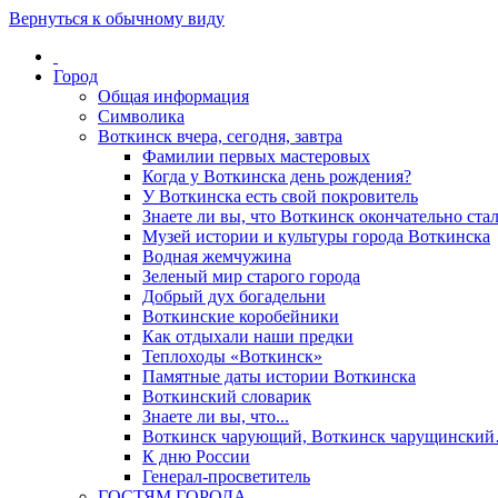
Вернуться к обычному виду
Город
Общая информация
Символика
Воткинск вчера, сегодня, завтра
Фамилии первых мастеровых
Когда у Воткинска день рождения?
У Воткинска есть свой покровитель
Знаете ли вы, что Воткинск окончательно стал
Музей истории и культуры города Воткинска
Водная жемчужина
Зеленый мир старого города
Добрый дух богадельни
Воткинские коробейники
Как отдыхали наши предки
Теплоходы «Воткинск»
Памятные даты истории Воткинска
Воткинский словарик
Знаете ли вы, что...
Воткинск чарующий, Воткинск чарущински
К дню России
Генерал-просветитель
ГОСТЯМ ГОРОДА