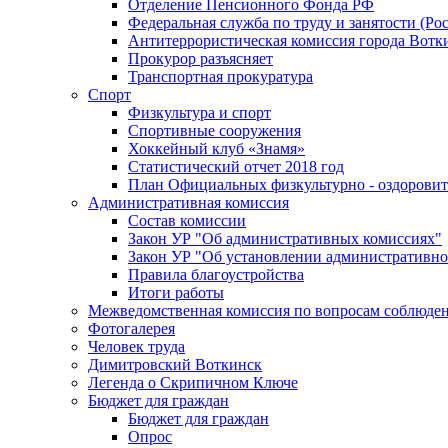
Отделение Пенсионного Фонда РФ
Федеральная служба по труду и занятости (Рос
Антитеррористическая комиссия города Вотк
Прокурор разъясняет
Транспортная прокуратура
Спорт
Физкультура и спорт
Спортивные сооружения
Хоккейный клуб «Знамя»
Статистический отчет 2018 год
План Официальных физкультурно - оздоровит
Административная комиссия
Состав комиссии
Закон УР "Об административных комиссиях"
Закон УР "Об установлении административно
Правила благоустройства
Итоги работы
Межведомственная комиссия по вопросам соблюдени
Фотогалерея
Человек труда
Димитровский Воткинск
Легенда о Скрипичном Ключе
Бюджет для граждан
Бюджет для граждан
Опрос