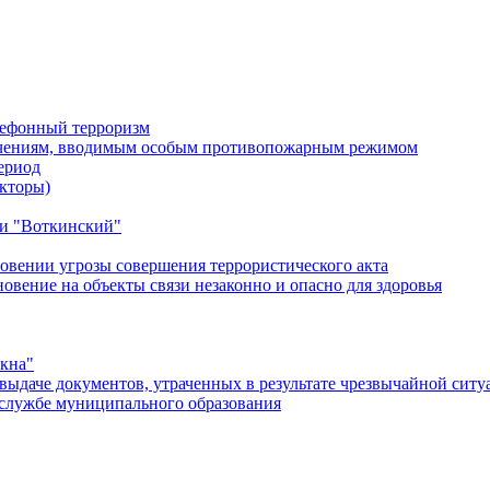
лефонный терроризм
ичениям, вводимым особым противопожарным режимом
ериод
кторы)
и "Воткинский"
овении угрозы совершения террористического акта
ение на объекты связи незаконно и опасно для здоровья
окна"
ыдаче документов, утраченных в результате чрезвычайной ситу
службе муниципального образования