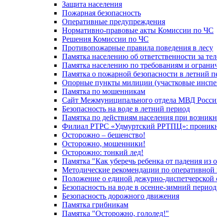
Защита населения
Пожарная безопасность
Оперативные предупреждения
Нормативно-правовые акты Комиссии по ЧС
Решения Комиссии по ЧС
Противопожарные правила поведения в лесу
Памятка населению об ответственности за те
Памятка населению по требованиям и огран
Памятка о пожарной безопасности в летний п
Опорные пункты милиции (участковые инспе
Памятка по мошенникам
Сайт Межмуниципального отдела МВД Росси
Безопасность на воде в летний период
Памятка по действиям населения при возникн
Филиал РТРС «Удмуртский РРТПЦ»: проникнов
Осторожно – бешенство!
Осторожно, мошенники!
Осторожно: тонкий лед!
Памятка "Как уберечь ребенка от падения из 
Методические рекомендации по оперативной в
Положение о единой дежурно-диспетчерской 
Безопасность на воде в осенне-зимний период
Безопасность дорожного движения
Памятка грибникам
Памятка "Осторожно, гололед!"