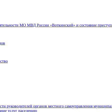
еятельности МО МВД России «Воткинский» и состояние преступн
дов
ество
ости руководителей органов местного самоуправления муниципа
ние услуг населению