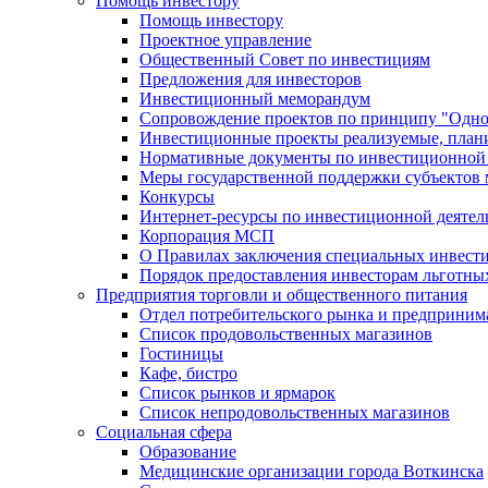
Помощь инвестору
Помощь инвестору
Проектное управление
Общественный Совет по инвестициям
Предложения для инвесторов
Инвестиционный меморандум
Сопровождение проектов по принципу "Oдно
Инвестиционные проекты реализуемые, план
Нормативные документы по инвестиционной д
Меры государственной поддержки субъектов 
Конкурсы
Интернет-ресурсы по инвестиционной деятел
Корпорация МСП
О Правилах заключения специальных инвест
Порядок предоставления инвесторам льготны
Предприятия торговли и общественного питания
Отдел потребительского рынка и предприним
Список продовольственных магазинов
Гостиницы
Кафе, бистро
Cписок рынков и ярмарок
Список непродовольственных магазинов
Социальная сфера
Образование
Медицинские организации города Воткинска