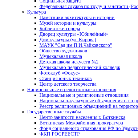
Социальная защита
Федеральная служба по труду и занятости (Рос
Культура
Памятники архитектуры и истории
Музей истории и культуры
Библиотеки города
Дворец культуры «Юбилейный»
Дом культуры (ул. Кирова)
МАУК "Сад им.П.И.Чайковского"
Общество художников
Музыкальная школа
Детская школа искусств №2
Музыкально-педагогический колледж
Фотоклуб «Фокус»
Станция юных техников
Центр детского творчества
Национальные и религиозные отношения
Национальные и религиозные отношения
Национально-культурные объединения на те
Реестр религиозных объединений на террито
Государственные службы
Центр занятости населения г. Воткинска
Воткинская Межрайонная прокуратура
Фонд социального страхования РФ по Удмурт
ФКП РОСРЕЕСТР