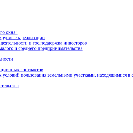
го окна"
ируемые к реализации
еятельности и гос.поддержка инвесторов
малого и среднего предпринимательства
ьности
иционных контрактов
х условий пользования земельными участками, находящимися в 
ательства