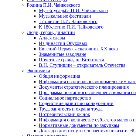
Родина П.И. Чайковского
Музей-усадьба П.И. Чайковского
Музыкальные фестивали
175-летие П.И. Чайковского
К 180-летию П.И. Чайковского
Люди, герои, династии
Аллея славы
Из династии Обуховых
Евгений Пермяк - сказочник XX века
Знаменитые заводчане
Почетные граждане Воткинска
В.Н. Ступишин – открыватель Отечества
Экономика
Общая информация
Информация о социально-экономическим раз
Документы стратегического планирования
Программа поэтапного совершенствования си
Социальное партнерство
Содействие развитию конкуренции
Труд, занятость и охрана труда
Потребительский рынок
Информация о количестве субъектов малого и
Нормативные документы по закупкам
Доклад о достигнутых значениях показателей