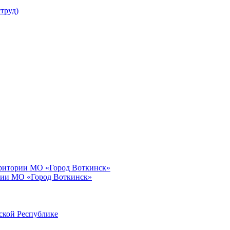
труд)
рритории МО «Город Воткинск»
рии МО «Город Воткинск»
ской Республике