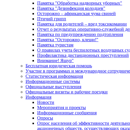
Памятка "Обработка надворных уборных"
Памятка "Дезинфекция колодцев"
Осторожно – африканская чума свиней
Птичий грипп
Памятка для родителей – вред токсикомании
Отчет о результатах оперативно-служебной д
Памятка по предупреждению подтопления
Памятка "Осторожно, клещи!"
Памятка туристам
О правилах учета беспилотных воздушных су
Профилактика дистанционных преступлений
Внимание! Ящур"
Бесплатная юридическая помощь
Участие в программах и международное сотруднич
Статистическая информация
Информационные системы
Официальные выступления
Официальные визиты и рабочие поездки
Информация
Новости
Мероприятия и проекты
Информационные сообщения
Опросы
Опрос населения об эффективности деятельн
акционерных обществ, осуществляющих оказа