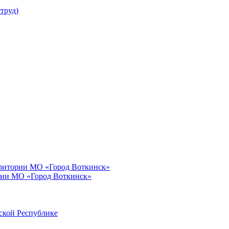
труд)
рритории МО «Город Воткинск»
рии МО «Город Воткинск»
ской Республике