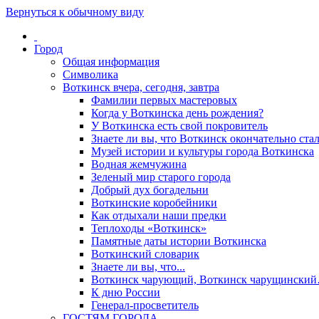
Вернуться к обычному виду
Город
Общая информация
Символика
Воткинск вчера, сегодня, завтра
Фамилии первых мастеровых
Когда у Воткинска день рождения?
У Воткинска есть свой покровитель
Знаете ли вы, что Воткинск окончательно стал
Музей истории и культуры города Воткинска
Водная жемчужина
Зеленый мир старого города
Добрый дух богадельни
Воткинские коробейники
Как отдыхали наши предки
Теплоходы «Воткинск»
Памятные даты истории Воткинска
Воткинский словарик
Знаете ли вы, что...
Воткинск чарующий, Воткинск чарущински
К дню России
Генерал-просветитель
ГОСТЯМ ГОРОДА