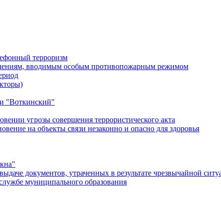
лефонный терроризм
ичениям, вводимым особым противопожарным режимом
ериод
кторы)
и "Воткинский"
овении угрозы совершения террористического акта
ение на объекты связи незаконно и опасно для здоровья
окна"
ыдаче документов, утраченных в результате чрезвычайной ситу
службе муниципального образования