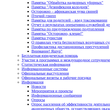
Памятка "Обработка надворных уборных"
Памятка "Дезинфекция колодцев"
Осторожно – африканская чума свиней
Птичий грипп
Памятка для родителей – вред токсикомании
Отчет о результатах оперативно-служебной д
Памятка по предупреждению подтопления
Памятка "Осторожно, клещи!"
Памятка туристам
О правилах учета беспилотных воздушных су
Профилактика дистанционных преступлений
Внимание! Ящур"
Бесплатная юридическая помощь
Участие в программах и международное сотруднич
Статистическая информация
Информационные системы
Официальные выступления
Официальные визиты и рабочие поездки
Информация
Новости
Мероприятия и проекты
Информационные сообщения
Опросы
Опрос населения об эффективности деятельн
акционерных обществ, осуществляющих оказа