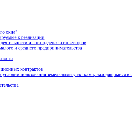
го окна"
ируемые к реализации
еятельности и гос.поддержка инвесторов
малого и среднего предпринимательства
ьности
иционных контрактов
х условий пользования земельными участками, находящимися в 
ательства