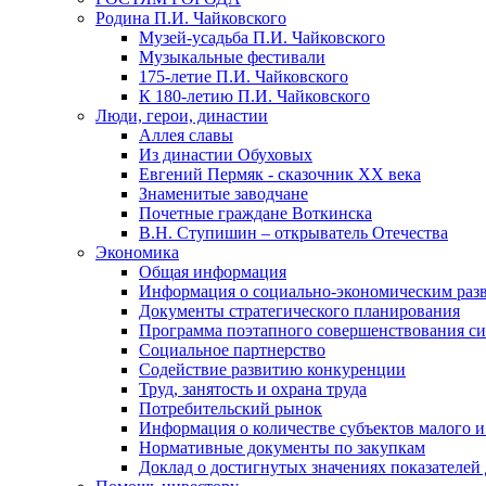
Родина П.И. Чайковского
Музей-усадьба П.И. Чайковского
Музыкальные фестивали
175-летие П.И. Чайковского
К 180-летию П.И. Чайковского
Люди, герои, династии
Аллея славы
Из династии Обуховых
Евгений Пермяк - сказочник XX века
Знаменитые заводчане
Почетные граждане Воткинска
В.Н. Ступишин – открыватель Отечества
Экономика
Общая информация
Информация о социально-экономическим раз
Документы стратегического планирования
Программа поэтапного совершенствования си
Социальное партнерство
Содействие развитию конкуренции
Труд, занятость и охрана труда
Потребительский рынок
Информация о количестве субъектов малого и
Нормативные документы по закупкам
Доклад о достигнутых значениях показателей