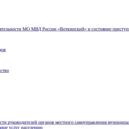
еятельности МО МВД России «Воткинский» и состояние преступн
дов
ество
ости руководителей органов местного самоуправления муниципа
ние услуг населению