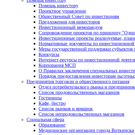
Помощь инвестору
Помощь инвестору
Проектное управление
Общественный Совет по инвестициям
Предложения для инвесторов
Инвестиционный меморандум
Сопровождение проектов по принципу "Oдно
Инвестиционные проекты реализуемые, план
Нормативные документы по инвестиционной д
Меры государственной поддержки субъектов 
Конкурсы
Интернет-ресурсы по инвестиционной деятел
Корпорация МСП
О Правилах заключения специальных инвест
Порядок предоставления инвесторам льготны
Предприятия торговли и общественного питания
Отдел потребительского рынка и предприним
Список продовольственных магазинов
Гостиницы
Кафе, бистро
Cписок рынков и ярмарок
Список непродовольственных магазинов
Социальная сфера
Образование
Медицинские организации города Воткинска