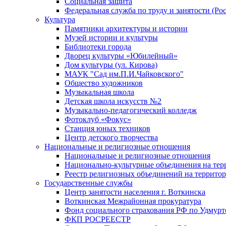
Социальная защита
Федеральная служба по труду и занятости (Рос
Культура
Памятники архитектуры и истории
Музей истории и культуры
Библиотеки города
Дворец культуры «Юбилейный»
Дом культуры (ул. Кирова)
МАУК "Сад им.П.И.Чайковского"
Общество художников
Музыкальная школа
Детская школа искусств №2
Музыкально-педагогический колледж
Фотоклуб «Фокус»
Станция юных техников
Центр детского творчества
Национальные и религиозные отношения
Национальные и религиозные отношения
Национально-культурные объединения на те
Реестр религиозных объединений на террито
Государственные службы
Центр занятости населения г. Воткинска
Воткинская Межрайонная прокуратура
Фонд социального страхования РФ по Удмурт
ФКП РОСРЕЕСТР