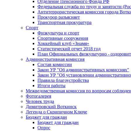
Отделение Пенсионного Фонда РФ
Федеральная служба по труду и занятости (Рос
Антитеррористическая комиссия города Вотк
Прокурор разъясняет
Транспортная прокуратура
Спорт
Физкультура и спорт
Спортивные сооружения
Хоккейный клуб «Знамя»
Статистический отчет 2018 год
План Официальных физкультурно - оздоровит
Административная комиссия
Состав комиссии
Закон УР "Об административных комиссиях"
Закон УР "Об установлении административно
Правила благоустройства
Итоги работы
Межведомственная комиссия по вопросам соблюдени
Фотогалерея
Человек труда
Димитровский Воткинск
Легенда о Скрипичном Ключе
Бюджет для граждан
Бюджет для граждан
Опрос