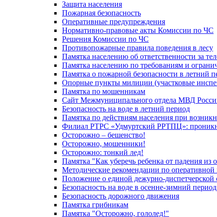
Защита населения
Пожарная безопасность
Оперативные предупреждения
Нормативно-правовые акты Комиссии по ЧС
Решения Комиссии по ЧС
Противопожарные правила поведения в лесу
Памятка населению об ответственности за те
Памятка населению по требованиям и огран
Памятка о пожарной безопасности в летний п
Опорные пункты милиции (участковые инспе
Памятка по мошенникам
Сайт Межмуниципального отдела МВД Росси
Безопасность на воде в летний период
Памятка по действиям населения при возникн
Филиал РТРС «Удмуртский РРТПЦ»: проникнов
Осторожно – бешенство!
Осторожно, мошенники!
Осторожно: тонкий лед!
Памятка "Как уберечь ребенка от падения из 
Методические рекомендации по оперативной в
Положение о единой дежурно-диспетчерской 
Безопасность на воде в осенне-зимний период
Безопасность дорожного движения
Памятка грибникам
Памятка "Осторожно, гололед!"