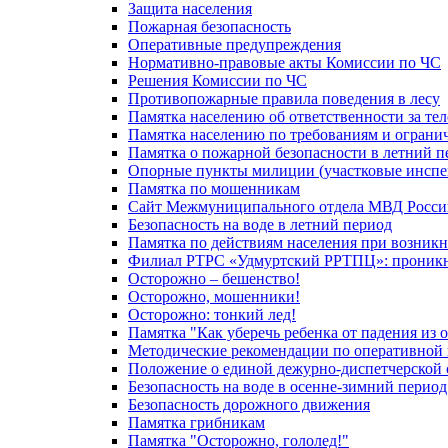
Защита населения
Пожарная безопасность
Оперативные предупреждения
Нормативно-правовые акты Комиссии по ЧС
Решения Комиссии по ЧС
Противопожарные правила поведения в лесу
Памятка населению об ответственности за те
Памятка населению по требованиям и огран
Памятка о пожарной безопасности в летний п
Опорные пункты милиции (участковые инспе
Памятка по мошенникам
Сайт Межмуниципального отдела МВД Росси
Безопасность на воде в летний период
Памятка по действиям населения при возникн
Филиал РТРС «Удмуртский РРТПЦ»: проникнов
Осторожно – бешенство!
Осторожно, мошенники!
Осторожно: тонкий лед!
Памятка "Как уберечь ребенка от падения из 
Методические рекомендации по оперативной в
Положение о единой дежурно-диспетчерской 
Безопасность на воде в осенне-зимний период
Безопасность дорожного движения
Памятка грибникам
Памятка "Осторожно, гололед!"