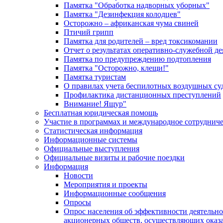
Памятка "Обработка надворных уборных"
Памятка "Дезинфекция колодцев"
Осторожно – африканская чума свиней
Птичий грипп
Памятка для родителей – вред токсикомании
Отчет о результатах оперативно-служебной д
Памятка по предупреждению подтопления
Памятка "Осторожно, клещи!"
Памятка туристам
О правилах учета беспилотных воздушных су
Профилактика дистанционных преступлений
Внимание! Ящур"
Бесплатная юридическая помощь
Участие в программах и международное сотруднич
Статистическая информация
Информационные системы
Официальные выступления
Официальные визиты и рабочие поездки
Информация
Новости
Мероприятия и проекты
Информационные сообщения
Опросы
Опрос населения об эффективности деятельн
акционерных обществ, осуществляющих оказа