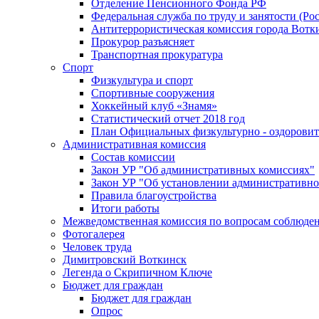
Отделение Пенсионного Фонда РФ
Федеральная служба по труду и занятости (Рос
Антитеррористическая комиссия города Вотк
Прокурор разъясняет
Транспортная прокуратура
Спорт
Физкультура и спорт
Спортивные сооружения
Хоккейный клуб «Знамя»
Статистический отчет 2018 год
План Официальных физкультурно - оздоровит
Административная комиссия
Состав комиссии
Закон УР "Об административных комиссиях"
Закон УР "Об установлении административно
Правила благоустройства
Итоги работы
Межведомственная комиссия по вопросам соблюдени
Фотогалерея
Человек труда
Димитровский Воткинск
Легенда о Скрипичном Ключе
Бюджет для граждан
Бюджет для граждан
Опрос