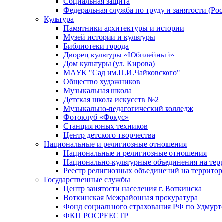
Социальная защита
Федеральная служба по труду и занятости (Рос
Культура
Памятники архитектуры и истории
Музей истории и культуры
Библиотеки города
Дворец культуры «Юбилейный»
Дом культуры (ул. Кирова)
МАУК "Сад им.П.И.Чайковского"
Общество художников
Музыкальная школа
Детская школа искусств №2
Музыкально-педагогический колледж
Фотоклуб «Фокус»
Станция юных техников
Центр детского творчества
Национальные и религиозные отношения
Национальные и религиозные отношения
Национально-культурные объединения на те
Реестр религиозных объединений на террито
Государственные службы
Центр занятости населения г. Воткинска
Воткинская Межрайонная прокуратура
Фонд социального страхования РФ по Удмурт
ФКП РОСРЕЕСТР