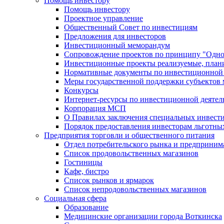
Помощь инвестору
Помощь инвестору
Проектное управление
Общественный Совет по инвестициям
Предложения для инвесторов
Инвестиционный меморандум
Сопровождение проектов по принципу "Oдно
Инвестиционные проекты реализуемые, план
Нормативные документы по инвестиционной д
Меры государственной поддержки субъектов 
Конкурсы
Интернет-ресурсы по инвестиционной деятел
Корпорация МСП
О Правилах заключения специальных инвест
Порядок предоставления инвесторам льготны
Предприятия торговли и общественного питания
Отдел потребительского рынка и предприним
Список продовольственных магазинов
Гостиницы
Кафе, бистро
Cписок рынков и ярмарок
Список непродовольственных магазинов
Социальная сфера
Образование
Медицинские организации города Воткинска