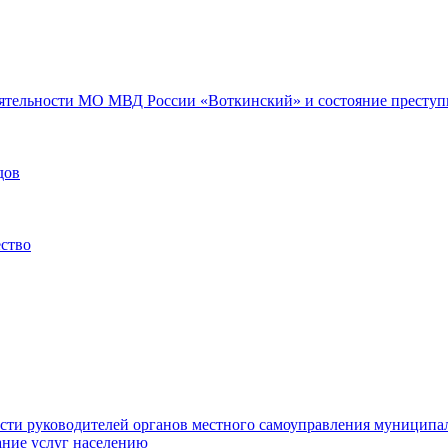
еятельности МО МВД России «Воткинский» и состояние преступн
дов
ество
ости руководителей органов местного самоуправления муниципа
ние услуг населению