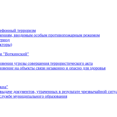
лефонный терроризм
ичениям, вводимым особым противопожарным режимом
ериод
кторы)
и "Воткинский"
овении угрозы совершения террористического акта
ение на объекты связи незаконно и опасно для здоровья
окна"
ыдаче документов, утраченных в результате чрезвычайной ситу
службе муниципального образования