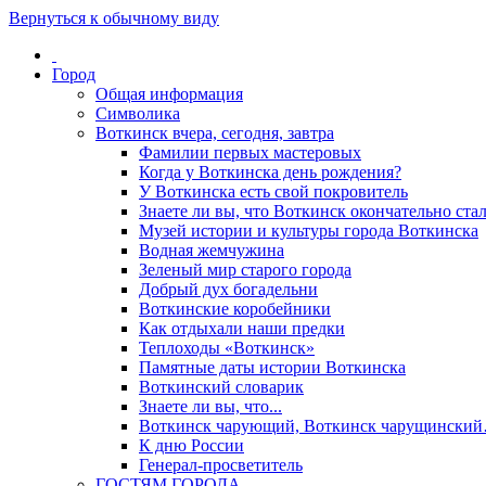
Вернуться к обычному виду
Город
Общая информация
Символика
Воткинск вчера, сегодня, завтра
Фамилии первых мастеровых
Когда у Воткинска день рождения?
У Воткинска есть свой покровитель
Знаете ли вы, что Воткинск окончательно стал
Музей истории и культуры города Воткинска
Водная жемчужина
Зеленый мир старого города
Добрый дух богадельни
Воткинские коробейники
Как отдыхали наши предки
Теплоходы «Воткинск»
Памятные даты истории Воткинска
Воткинский словарик
Знаете ли вы, что...
Воткинск чарующий, Воткинск чарущински
К дню России
Генерал-просветитель
ГОСТЯМ ГОРОДА