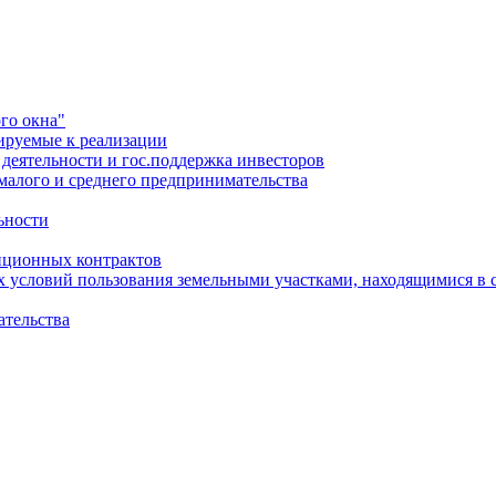
го окна"
ируемые к реализации
еятельности и гос.поддержка инвесторов
малого и среднего предпринимательства
ьности
иционных контрактов
х условий пользования земельными участками, находящимися в 
ательства