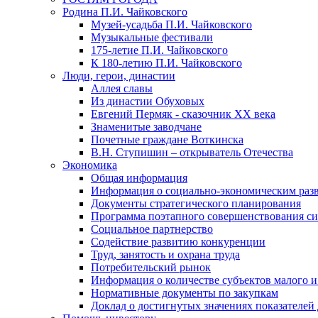
Родина П.И. Чайковского
Музей-усадьба П.И. Чайковского
Музыкальные фестивали
175-летие П.И. Чайковского
К 180-летию П.И. Чайковского
Люди, герои, династии
Аллея славы
Из династии Обуховых
Евгений Пермяк - сказочник XX века
Знаменитые заводчане
Почетные граждане Воткинска
В.Н. Ступишин – открыватель Отечества
Экономика
Общая информация
Информация о социально-экономическим раз
Документы стратегического планирования
Программа поэтапного совершенствования си
Социальное партнерство
Содействие развитию конкуренции
Труд, занятость и охрана труда
Потребительский рынок
Информация о количестве субъектов малого и
Нормативные документы по закупкам
Доклад о достигнутых значениях показателей