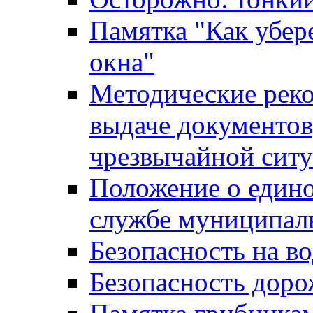
Памятка "Как убере
окна"
Методические рек
выдаче документов
чрезвычайной сит
Положение о един
службе муниципал
Безопасность на в
Безопасность дор