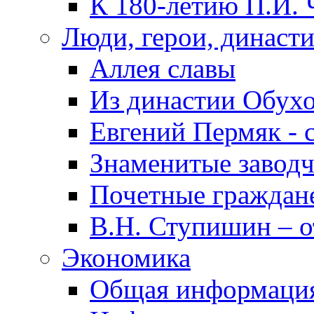
К 180-летию П.И. 
Люди, герои, династ
Аллея славы
Из династии Обух
Евгений Пермяк - 
Знаменитые заводч
Почетные граждан
В.Н. Ступишин – о
Экономика
Общая информаци