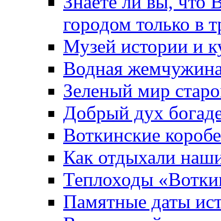
Знаете ли вы, что 
городом только в т
Музей истории и к
Водная жемчужин
Зеленый мир старо
Добрый дух богад
Воткинские короб
Как отдыхали наш
Теплоходы «Вотки
Памятные даты ис