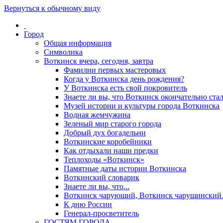
Вернуться к обычному виду
Город
Общая информация
Символика
Воткинск вчера, сегодня, завтра
Фамилии первых мастеровых
Когда у Воткинска день рождения?
У Воткинска есть свой покровитель
Знаете ли вы, что Воткинск окончательно стал
Музей истории и культуры города Воткинска
Водная жемчужина
Зеленый мир старого города
Добрый дух богадельни
Воткинские коробейники
Как отдыхали наши предки
Теплоходы «Воткинск»
Памятные даты истории Воткинска
Воткинский словарик
Знаете ли вы, что...
Воткинск чарующий, Воткинск чарущински
К дню России
Генерал-просветитель
ГОСТЯМ ГОРОДА