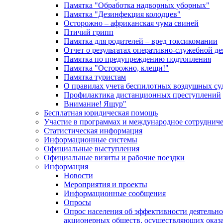
Памятка "Обработка надворных уборных"
Памятка "Дезинфекция колодцев"
Осторожно – африканская чума свиней
Птичий грипп
Памятка для родителей – вред токсикомании
Отчет о результатах оперативно-служебной д
Памятка по предупреждению подтопления
Памятка "Осторожно, клещи!"
Памятка туристам
О правилах учета беспилотных воздушных су
Профилактика дистанционных преступлений
Внимание! Ящур"
Бесплатная юридическая помощь
Участие в программах и международное сотруднич
Статистическая информация
Информационные системы
Официальные выступления
Официальные визиты и рабочие поездки
Информация
Новости
Мероприятия и проекты
Информационные сообщения
Опросы
Опрос населения об эффективности деятельн
акционерных обществ, осуществляющих оказа