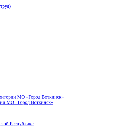
труд)
рритории МО «Город Воткинск»
рии МО «Город Воткинск»
ской Республике