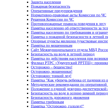
Защита населения
Пожарная безопасность
Оперативные предупреждения
Нормативно-правовые акты Комиссии по ЧС
Решения Комиссии по ЧС
Противопожарные правила поведения в лесу
Памятка населению об ответственности за те
Памятка населению по требованиям и огран
Памятка о пожарной безопасности в летний п
Опорные пункты милиции (участковые инспе
Памятка по мошенникам
Сайт Межмуниципального отдела МВД Росси
Безопасность на воде в летний период
Памятка по действиям населения при возникн
Филиал РТРС «Удмуртский РРТПЦ»: проникнов
Осторожно – бешенство!
Осторожно, мошенники!
Осторожно: тонкий лед!
Памятка "Как уберечь ребенка от падения из 
Методические рекомендации по оперативной в
Положение о единой дежурно-диспетчерской 
Безопасность на воде в осенне-зимний период
Безопасность дорожного движения
Памятка грибникам
Памятка "Осторожно, гололед!"