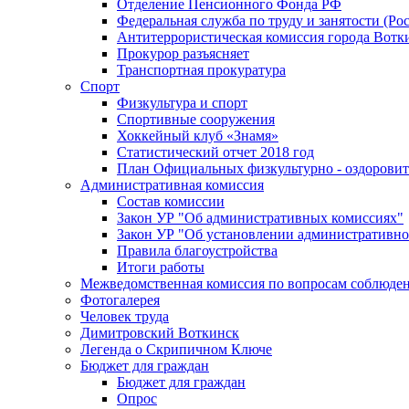
Отделение Пенсионного Фонда РФ
Федеральная служба по труду и занятости (Рос
Антитеррористическая комиссия города Вотк
Прокурор разъясняет
Транспортная прокуратура
Спорт
Физкультура и спорт
Спортивные сооружения
Хоккейный клуб «Знамя»
Статистический отчет 2018 год
План Официальных физкультурно - оздоровит
Административная комиссия
Состав комиссии
Закон УР "Об административных комиссиях"
Закон УР "Об установлении административно
Правила благоустройства
Итоги работы
Межведомственная комиссия по вопросам соблюдени
Фотогалерея
Человек труда
Димитровский Воткинск
Легенда о Скрипичном Ключе
Бюджет для граждан
Бюджет для граждан
Опрос