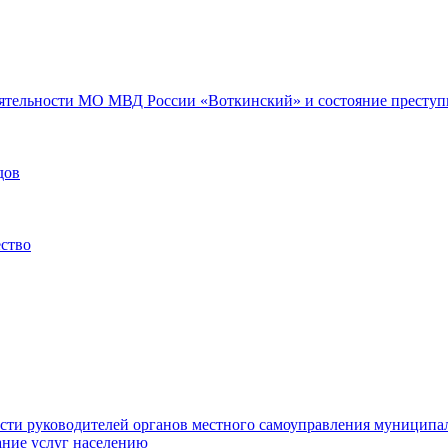
еятельности МО МВД России «Воткинский» и состояние преступн
дов
ество
ости руководителей органов местного самоуправления муниципа
ние услуг населению