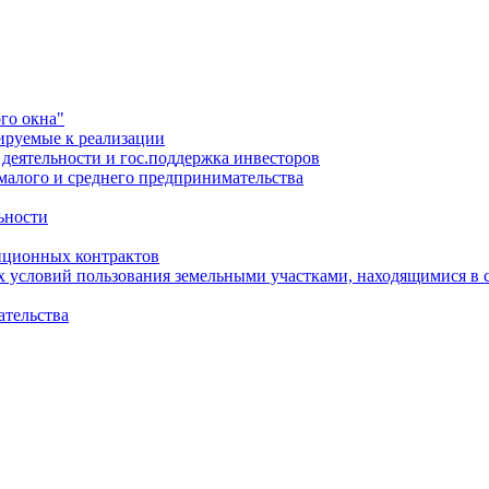
го окна"
ируемые к реализации
еятельности и гос.поддержка инвесторов
малого и среднего предпринимательства
ьности
иционных контрактов
х условий пользования земельными участками, находящимися в 
ательства