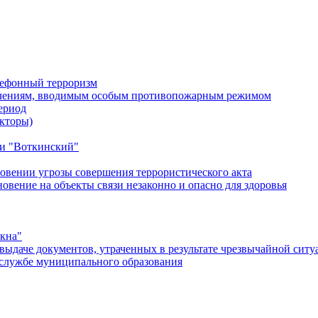
лефонный терроризм
ичениям, вводимым особым противопожарным режимом
ериод
кторы)
и "Воткинский"
овении угрозы совершения террористического акта
ение на объекты связи незаконно и опасно для здоровья
окна"
ыдаче документов, утраченных в результате чрезвычайной ситу
службе муниципального образования