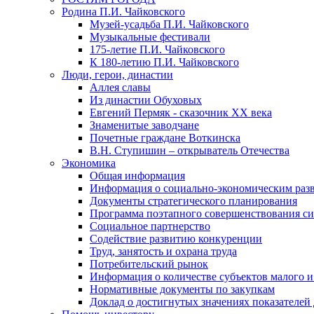
Родина П.И. Чайковского
Музей-усадьба П.И. Чайковского
Музыкальные фестивали
175-летие П.И. Чайковского
К 180-летию П.И. Чайковского
Люди, герои, династии
Аллея славы
Из династии Обуховых
Евгений Пермяк - сказочник XX века
Знаменитые заводчане
Почетные граждане Воткинска
В.Н. Ступишин – открыватель Отечества
Экономика
Общая информация
Информация о социально-экономическим раз
Документы стратегического планирования
Программа поэтапного совершенствования си
Социальное партнерство
Содействие развитию конкуренции
Труд, занятость и охрана труда
Потребительский рынок
Информация о количестве субъектов малого и
Нормативные документы по закупкам
Доклад о достигнутых значениях показателей