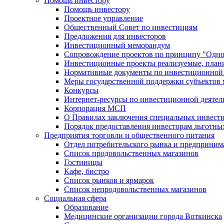
Помощь инвестору
Помощь инвестору
Проектное управление
Общественный Совет по инвестициям
Предложения для инвесторов
Инвестиционный меморандум
Сопровождение проектов по принципу "Oдно
Инвестиционные проекты реализуемые, план
Нормативные документы по инвестиционной д
Меры государственной поддержки субъектов 
Конкурсы
Интернет-ресурсы по инвестиционной деятел
Корпорация МСП
О Правилах заключения специальных инвест
Порядок предоставления инвесторам льготны
Предприятия торговли и общественного питания
Отдел потребительского рынка и предприним
Список продовольственных магазинов
Гостиницы
Кафе, бистро
Cписок рынков и ярмарок
Список непродовольственных магазинов
Социальная сфера
Образование
Медицинские организации города Воткинска