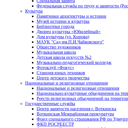
Социальная защита
Федеральная служба по труду и занятости (Рос
Культура
Памятники архитектуры и истории
Музей истории и культуры
Библиотеки города
Дворец культуры «Юбилейный»
Дом культуры (ул. Кирова)
МАУК "Сад им.П.И.Чайковского"
Общество художников
Музыкальная школа
Детская школа искусств №2
Музыкально-педагогический колледж
Фотоклуб «Фокус»
Станция юных техников
Центр детского творчества
Национальные и религиозные отношения
Национальные и религиозные отношения
Национально-культурные объединения на те
Реестр религиозных объединений на террито
Государственные службы
Центр занятости населения г. Воткинска
Воткинская Межрайонная прокуратура
Фонд социального страхования РФ по Удмурт
ФКП РОСРЕЕСТР