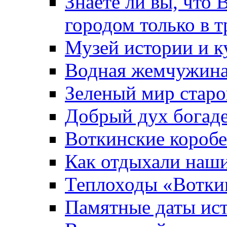
Знаете ли вы, что 
городом только в т
Музей истории и к
Водная жемчужин
Зеленый мир старо
Добрый дух богад
Воткинские короб
Как отдыхали наш
Теплоходы «Вотки
Памятные даты ис