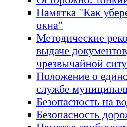
Памятка "Как убере
окна"
Методические рек
выдаче документов
чрезвычайной сит
Положение о един
службе муниципал
Безопасность на в
Безопасность дор