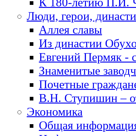
К 180-летию П.И. 
Люди, герои, династ
Аллея славы
Из династии Обух
Евгений Пермяк - 
Знаменитые заводч
Почетные граждан
В.Н. Ступишин – о
Экономика
Общая информаци