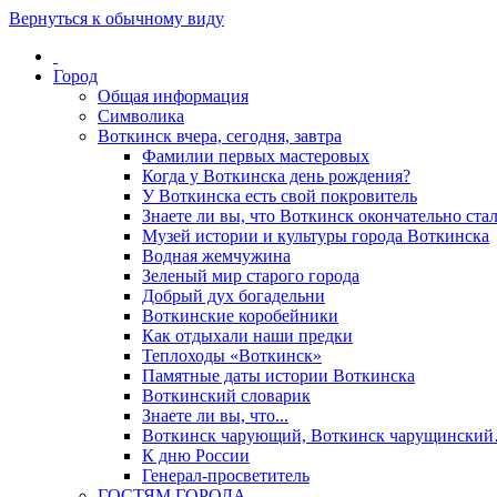
Вернуться к обычному виду
Город
Общая информация
Символика
Воткинск вчера, сегодня, завтра
Фамилии первых мастеровых
Когда у Воткинска день рождения?
У Воткинска есть свой покровитель
Знаете ли вы, что Воткинск окончательно стал
Музей истории и культуры города Воткинска
Водная жемчужина
Зеленый мир старого города
Добрый дух богадельни
Воткинские коробейники
Как отдыхали наши предки
Теплоходы «Воткинск»
Памятные даты истории Воткинска
Воткинский словарик
Знаете ли вы, что...
Воткинск чарующий, Воткинск чарущински
К дню России
Генерал-просветитель
ГОСТЯМ ГОРОДА