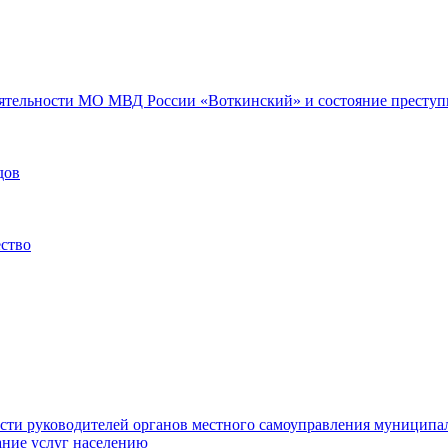
еятельности МО МВД России «Воткинский» и состояние преступн
дов
ество
ости руководителей органов местного самоуправления муниципа
ние услуг населению