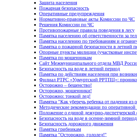
Защита населения
Пожарная безопасность
Оперативные предупреждения
Нормативно-правовые акты Комиссии по ЧС
Решения Комиссии по ЧС
Противопожарные правила поведения в лесу
Памятка населению об ответственности за те
Памятка населению по требованиям и огран
Памятка о пожарной безопасности в летний п
Опорные пункты милиции (участковые инспе
Памятка по мошенникам
Сайт Межмуниципального отдела МВД Росси
Безопасность на воде в летний период
Памятка по действиям населения при возникн
Филиал РТРС «Удмуртский РРТПЦ»: проникнов
Осторожно – бешенство!
Осторожно, мошенники!
Осторожно: тонкий лед!
Памятка "Как уберечь ребенка от падения из 
Методические рекомендации по оперативной в
Положение о единой дежурно-диспетчерской 
Безопасность на воде в осенне-зимний период
Безопасность дорожного движения
Памятка грибникам
Памятка "Осторожно, гололед!"