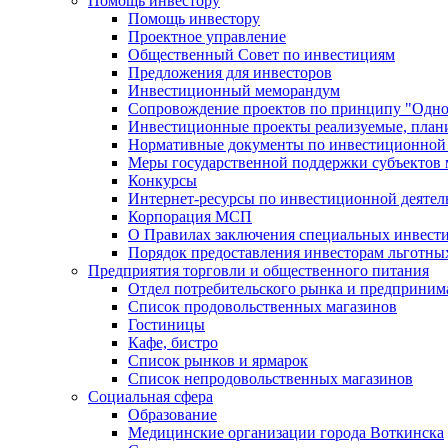
Помощь инвестору
Помощь инвестору
Проектное управление
Общественный Совет по инвестициям
Предложения для инвесторов
Инвестиционный меморандум
Сопровождение проектов по принципу "Oдно
Инвестиционные проекты реализуемые, план
Нормативные документы по инвестиционной д
Меры государственной поддержки субъектов 
Конкурсы
Интернет-ресурсы по инвестиционной деятел
Корпорация МСП
О Правилах заключения специальных инвест
Порядок предоставления инвесторам льготны
Предприятия торговли и общественного питания
Отдел потребительского рынка и предприним
Список продовольственных магазинов
Гостиницы
Кафе, бистро
Cписок рынков и ярмарок
Список непродовольственных магазинов
Социальная сфера
Образование
Медицинские организации города Воткинска