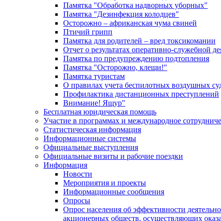
Памятка "Обработка надворных уборных"
Памятка "Дезинфекция колодцев"
Осторожно – африканская чума свиней
Птичий грипп
Памятка для родителей – вред токсикомании
Отчет о результатах оперативно-служебной д
Памятка по предупреждению подтопления
Памятка "Осторожно, клещи!"
Памятка туристам
О правилах учета беспилотных воздушных су
Профилактика дистанционных преступлений
Внимание! Ящур"
Бесплатная юридическая помощь
Участие в программах и международное сотруднич
Статистическая информация
Информационные системы
Официальные выступления
Официальные визиты и рабочие поездки
Информация
Новости
Мероприятия и проекты
Информационные сообщения
Опросы
Опрос населения об эффективности деятельн
акционерных обществ, осуществляющих оказа