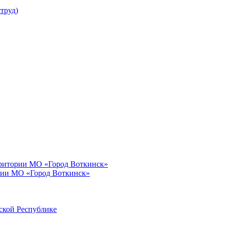
труд)
рритории МО «Город Воткинск»
рии МО «Город Воткинск»
ской Республике