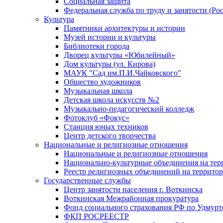
Социальная защита
Федеральная служба по труду и занятости (Рос
Культура
Памятники архитектуры и истории
Музей истории и культуры
Библиотеки города
Дворец культуры «Юбилейный»
Дом культуры (ул. Кирова)
МАУК "Сад им.П.И.Чайковского"
Общество художников
Музыкальная школа
Детская школа искусств №2
Музыкально-педагогический колледж
Фотоклуб «Фокус»
Станция юных техников
Центр детского творчества
Национальные и религиозные отношения
Национальные и религиозные отношения
Национально-культурные объединения на те
Реестр религиозных объединений на террито
Государственные службы
Центр занятости населения г. Воткинска
Воткинская Межрайонная прокуратура
Фонд социального страхования РФ по Удмурт
ФКП РОСРЕЕСТР