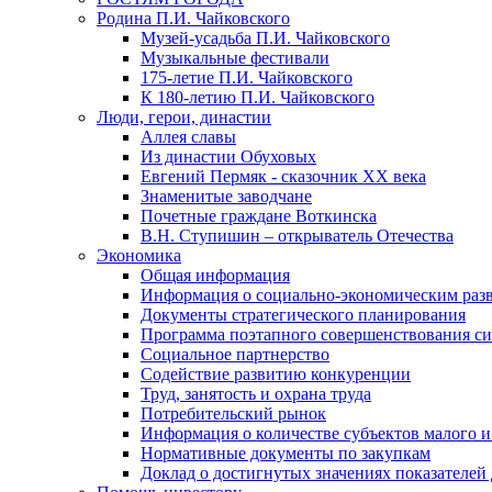
Родина П.И. Чайковского
Музей-усадьба П.И. Чайковского
Музыкальные фестивали
175-летие П.И. Чайковского
К 180-летию П.И. Чайковского
Люди, герои, династии
Аллея славы
Из династии Обуховых
Евгений Пермяк - сказочник XX века
Знаменитые заводчане
Почетные граждане Воткинска
В.Н. Ступишин – открыватель Отечества
Экономика
Общая информация
Информация о социально-экономическим раз
Документы стратегического планирования
Программа поэтапного совершенствования си
Социальное партнерство
Содействие развитию конкуренции
Труд, занятость и охрана труда
Потребительский рынок
Информация о количестве субъектов малого и
Нормативные документы по закупкам
Доклад о достигнутых значениях показателей