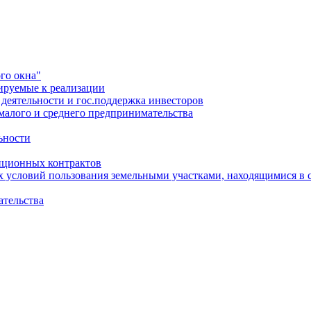
го окна"
ируемые к реализации
еятельности и гос.поддержка инвесторов
малого и среднего предпринимательства
ьности
иционных контрактов
х условий пользования земельными участками, находящимися в 
ательства