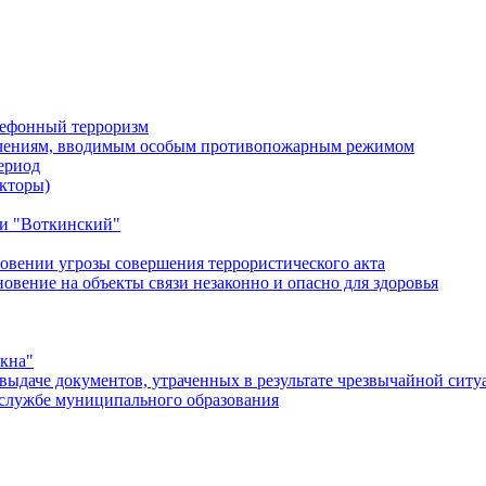
лефонный терроризм
ичениям, вводимым особым противопожарным режимом
ериод
кторы)
и "Воткинский"
овении угрозы совершения террористического акта
ение на объекты связи незаконно и опасно для здоровья
окна"
ыдаче документов, утраченных в результате чрезвычайной ситу
службе муниципального образования