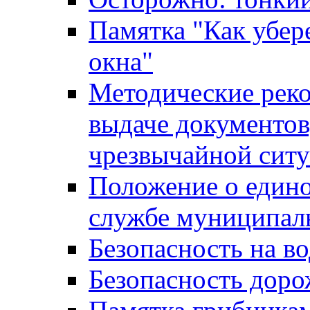
Памятка "Как убере
окна"
Методические рек
выдаче документов
чрезвычайной сит
Положение о един
службе муниципал
Безопасность на в
Безопасность дор