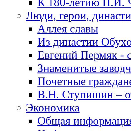
К 180-летию П.И. 
Люди, герои, династ
Аллея славы
Из династии Обух
Евгений Пермяк - 
Знаменитые заводч
Почетные граждан
В.Н. Ступишин – о
Экономика
Общая информаци