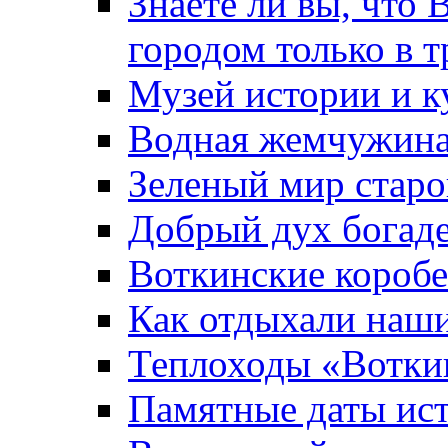
Знаете ли вы, что 
городом только в т
Музей истории и к
Водная жемчужин
Зеленый мир старо
Добрый дух богад
Воткинские короб
Как отдыхали наш
Теплоходы «Вотки
Памятные даты ис