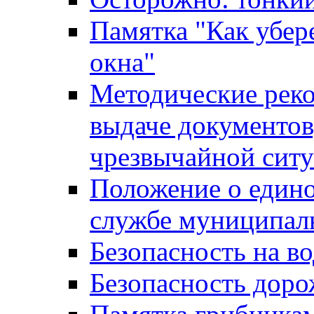
Памятка "Как убере
окна"
Методические рек
выдаче документов
чрезвычайной сит
Положение о един
службе муниципал
Безопасность на в
Безопасность дор