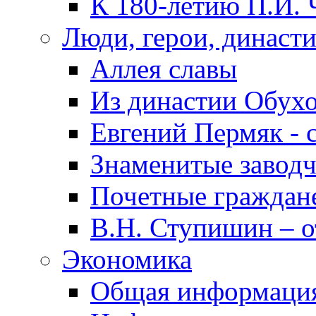
К 180-летию П.И. 
Люди, герои, династ
Аллея славы
Из династии Обух
Евгений Пермяк - 
Знаменитые заводч
Почетные граждан
В.Н. Ступишин – о
Экономика
Общая информаци