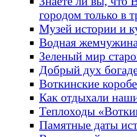
Знаете ли вы, что 
городом только в т
Музей истории и к
Водная жемчужин
Зеленый мир старо
Добрый дух богад
Воткинские короб
Как отдыхали наш
Теплоходы «Вотки
Памятные даты ис