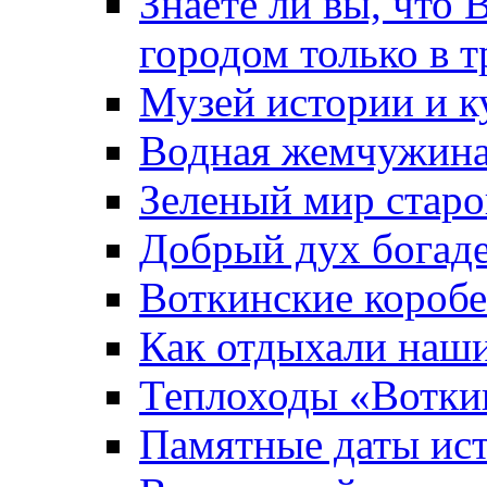
Знаете ли вы, что 
городом только в т
Музей истории и к
Водная жемчужин
Зеленый мир старо
Добрый дух богад
Воткинские короб
Как отдыхали наш
Теплоходы «Вотки
Памятные даты ис