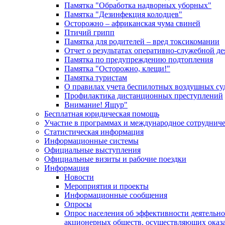
Памятка "Обработка надворных уборных"
Памятка "Дезинфекция колодцев"
Осторожно – африканская чума свиней
Птичий грипп
Памятка для родителей – вред токсикомании
Отчет о результатах оперативно-служебной д
Памятка по предупреждению подтопления
Памятка "Осторожно, клещи!"
Памятка туристам
О правилах учета беспилотных воздушных су
Профилактика дистанционных преступлений
Внимание! Ящур"
Бесплатная юридическая помощь
Участие в программах и международное сотруднич
Статистическая информация
Информационные системы
Официальные выступления
Официальные визиты и рабочие поездки
Информация
Новости
Мероприятия и проекты
Информационные сообщения
Опросы
Опрос населения об эффективности деятельн
акционерных обществ, осуществляющих оказа