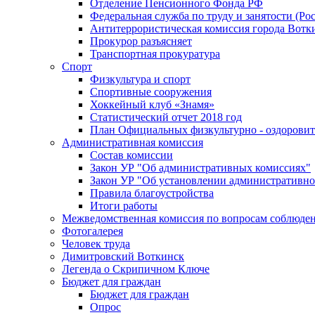
Отделение Пенсионного Фонда РФ
Федеральная служба по труду и занятости (Рос
Антитеррористическая комиссия города Вотк
Прокурор разъясняет
Транспортная прокуратура
Спорт
Физкультура и спорт
Спортивные сооружения
Хоккейный клуб «Знамя»
Статистический отчет 2018 год
План Официальных физкультурно - оздоровит
Административная комиссия
Состав комиссии
Закон УР "Об административных комиссиях"
Закон УР "Об установлении административно
Правила благоустройства
Итоги работы
Межведомственная комиссия по вопросам соблюдени
Фотогалерея
Человек труда
Димитровский Воткинск
Легенда о Скрипичном Ключе
Бюджет для граждан
Бюджет для граждан
Опрос