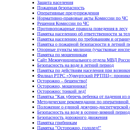
Защита населения
Пожарная безопасность
Оперативные предупреждения
Нормативно-правовые акты Комиссии по ЧС
Решения Комиссии по ЧС
Противопожарные правила поведения в лесу
Памятка населению об ответственности за те
Памятка населению по требованиям и огран
Памятка о пожарной безопасности в летний п
Опорные пункты милиции (участковые инспе
Памятка по мошенникам
Сайт Межмуниципального отдела МВД Росси
Безопасность на воде в летний период
Памятка по действиям населения при возникн
Филиал РТРС «Удмуртский РРТПЦ»: проникнов
Осторожно – бешенство!
Осторожно, мошенники!
Осторожно: тонкий лед!
Памятка "Как уберечь ребенка от падения из 
Методические рекомендации по оперативной в
Положение о единой дежурно-диспетчерской 
Безопасность на воде в осенне-зимний период
Безопасность дорожного движения
Памятка грибникам
Памятка "Осторожно, гололед!"