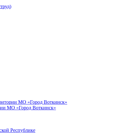
труд)
рритории МО «Город Воткинск»
рии МО «Город Воткинск»
ской Республике