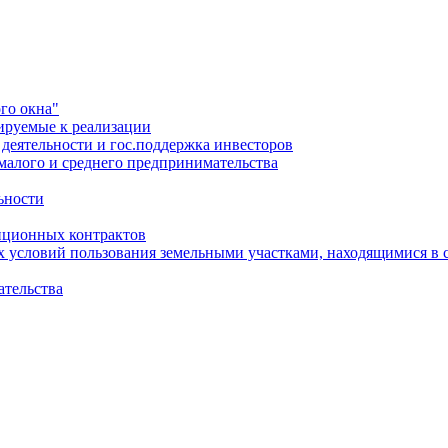
го окна"
ируемые к реализации
еятельности и гос.поддержка инвесторов
малого и среднего предпринимательства
ьности
иционных контрактов
х условий пользования земельными участками, находящимися в 
ательства