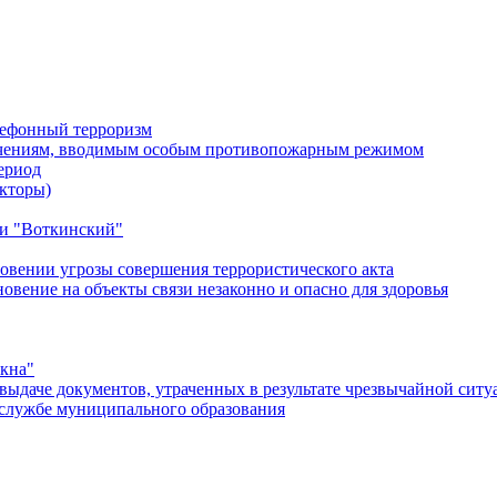
лефонный терроризм
ичениям, вводимым особым противопожарным режимом
ериод
кторы)
и "Воткинский"
овении угрозы совершения террористического акта
ение на объекты связи незаконно и опасно для здоровья
окна"
ыдаче документов, утраченных в результате чрезвычайной ситу
службе муниципального образования