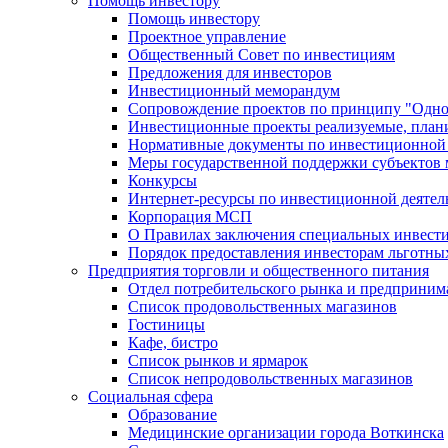
Помощь инвестору
Помощь инвестору
Проектное управление
Общественный Совет по инвестициям
Предложения для инвесторов
Инвестиционный меморандум
Сопровождение проектов по принципу "Oдно
Инвестиционные проекты реализуемые, план
Нормативные документы по инвестиционной д
Меры государственной поддержки субъектов 
Конкурсы
Интернет-ресурсы по инвестиционной деятел
Корпорация МСП
О Правилах заключения специальных инвест
Порядок предоставления инвесторам льготны
Предприятия торговли и общественного питания
Отдел потребительского рынка и предприним
Список продовольственных магазинов
Гостиницы
Кафе, бистро
Cписок рынков и ярмарок
Список непродовольственных магазинов
Социальная сфера
Образование
Медицинские организации города Воткинска