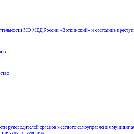
еятельности МО МВД России «Воткинский» и состояние преступн
дов
ество
ости руководителей органов местного самоуправления муниципа
ние услуг населению