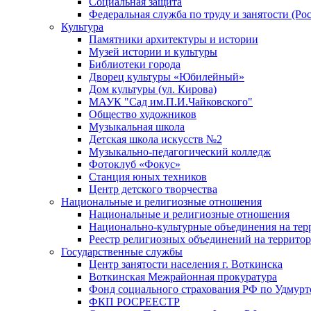
Социальная защита
Федеральная служба по труду и занятости (Рос
Культура
Памятники архитектуры и истории
Музей истории и культуры
Библиотеки города
Дворец культуры «Юбилейный»
Дом культуры (ул. Кирова)
МАУК "Сад им.П.И.Чайковского"
Общество художников
Музыкальная школа
Детская школа искусств №2
Музыкально-педагогический колледж
Фотоклуб «Фокус»
Станция юных техников
Центр детского творчества
Национальные и религиозные отношения
Национальные и религиозные отношения
Национально-культурные объединения на те
Реестр религиозных объединений на террито
Государственные службы
Центр занятости населения г. Воткинска
Воткинская Межрайонная прокуратура
Фонд социального страхования РФ по Удмурт
ФКП РОСРЕЕСТР