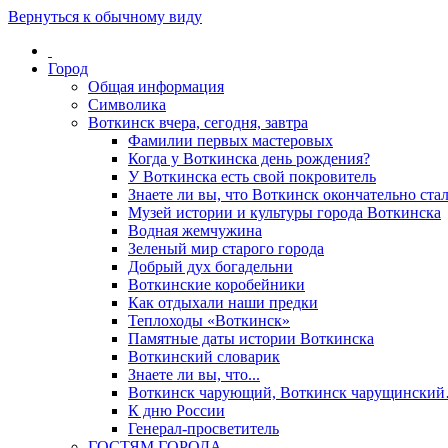
Вернуться к обычному виду
Город
Общая информация
Символика
Воткинск вчера, сегодня, завтра
Фамилии первых мастеровых
Когда у Воткинска день рождения?
У Воткинска есть свой покровитель
Знаете ли вы, что Воткинск окончательно стал
Музей истории и культуры города Воткинска
Водная жемчужина
Зеленый мир старого города
Добрый дух богадельни
Воткинские коробейники
Как отдыхали наши предки
Теплоходы «Воткинск»
Памятные даты истории Воткинска
Воткинский словарик
Знаете ли вы, что...
Воткинск чарующий, Воткинск чарущински
К дню России
Генерал-просветитель
ГОСТЯМ ГОРОДА