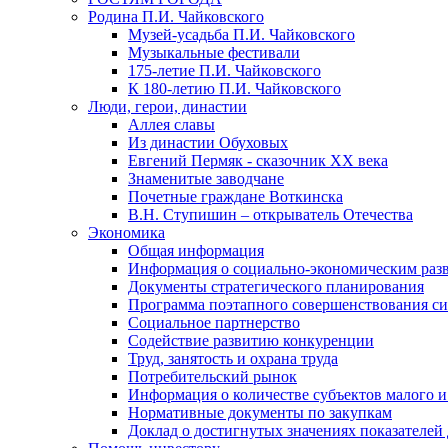
Родина П.И. Чайковского
Музей-усадьба П.И. Чайковского
Музыкальные фестивали
175-летие П.И. Чайковского
К 180-летию П.И. Чайковского
Люди, герои, династии
Аллея славы
Из династии Обуховых
Евгений Пермяк - сказочник XX века
Знаменитые заводчане
Почетные граждане Воткинска
В.Н. Ступишин – открыватель Отечества
Экономика
Общая информация
Информация о социально-экономическим раз
Документы стратегического планирования
Программа поэтапного совершенствования си
Социальное партнерство
Содействие развитию конкуренции
Труд, занятость и охрана труда
Потребительский рынок
Информация о количестве субъектов малого и
Нормативные документы по закупкам
Доклад о достигнутых значениях показателей