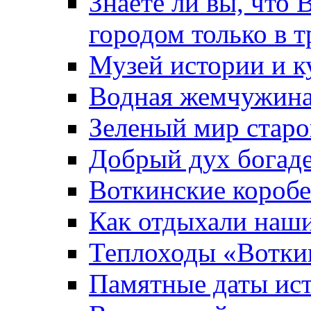
Знаете ли вы, что 
городом только в т
Музей истории и к
Водная жемчужин
Зеленый мир старо
Добрый дух богад
Воткинские короб
Как отдыхали наш
Теплоходы «Вотки
Памятные даты ис