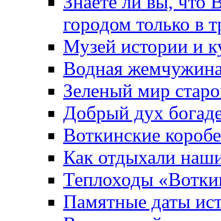
Знаете ли вы, что 
городом только в т
Музей истории и к
Водная жемчужин
Зеленый мир старо
Добрый дух богад
Воткинские короб
Как отдыхали наш
Теплоходы «Вотки
Памятные даты ис