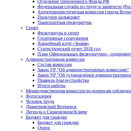
Отделение Пенсионного Фонда РФ
Федеральная служба по труду и занятости (Рос
Антитеррористическая комиссия города Вотк
Прокурор разъясняет
Транспортная прокуратура
Спорт
Физкультура и спорт
Спортивные сооружения
Хоккейный клуб «Знамя»
Статистический отчет 2018 год
План Официальных физкультурно - оздоровит
Административная комиссия
Состав комиссии
Закон УР "Об административных комиссиях"
Закон УР "Об установлении административно
Правила благоустройства
Итоги работы
Межведомственная комиссия по вопросам соблюдени
Фотогалерея
Человек труда
Димитровский Воткинск
Легенда о Скрипичном Ключе
Бюджет для граждан
Бюджет для граждан
Опрос