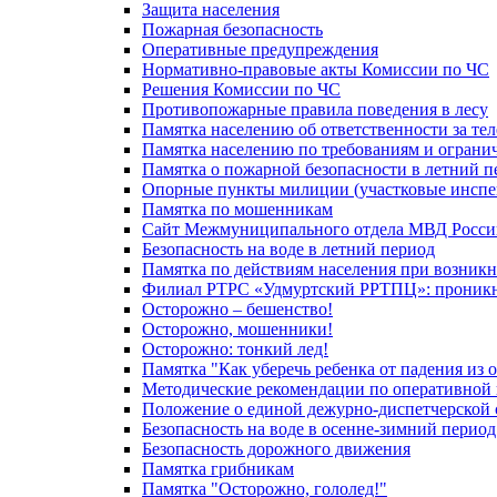
Защита населения
Пожарная безопасность
Оперативные предупреждения
Нормативно-правовые акты Комиссии по ЧС
Решения Комиссии по ЧС
Противопожарные правила поведения в лесу
Памятка населению об ответственности за те
Памятка населению по требованиям и огран
Памятка о пожарной безопасности в летний п
Опорные пункты милиции (участковые инспе
Памятка по мошенникам
Сайт Межмуниципального отдела МВД Росси
Безопасность на воде в летний период
Памятка по действиям населения при возникн
Филиал РТРС «Удмуртский РРТПЦ»: проникнов
Осторожно – бешенство!
Осторожно, мошенники!
Осторожно: тонкий лед!
Памятка "Как уберечь ребенка от падения из 
Методические рекомендации по оперативной в
Положение о единой дежурно-диспетчерской 
Безопасность на воде в осенне-зимний период
Безопасность дорожного движения
Памятка грибникам
Памятка "Осторожно, гололед!"