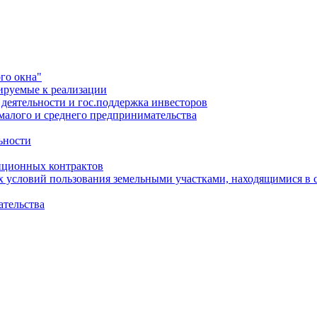
го окна"
ируемые к реализации
еятельности и гос.поддержка инвесторов
малого и среднего предпринимательства
ьности
иционных контрактов
х условий пользования земельными участками, находящимися в 
ательства