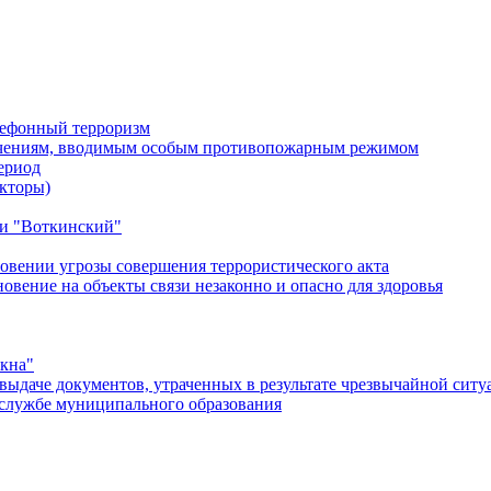
лефонный терроризм
ичениям, вводимым особым противопожарным режимом
ериод
кторы)
и "Воткинский"
овении угрозы совершения террористического акта
ение на объекты связи незаконно и опасно для здоровья
окна"
ыдаче документов, утраченных в результате чрезвычайной ситу
службе муниципального образования