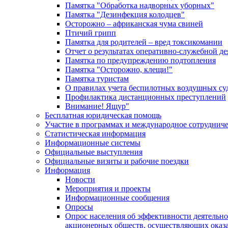
Памятка "Обработка надворных уборных"
Памятка "Дезинфекция колодцев"
Осторожно – африканская чума свиней
Птичий грипп
Памятка для родителей – вред токсикомании
Отчет о результатах оперативно-служебной д
Памятка по предупреждению подтопления
Памятка "Осторожно, клещи!"
Памятка туристам
О правилах учета беспилотных воздушных су
Профилактика дистанционных преступлений
Внимание! Ящур"
Бесплатная юридическая помощь
Участие в программах и международное сотруднич
Статистическая информация
Информационные системы
Официальные выступления
Официальные визиты и рабочие поездки
Информация
Новости
Мероприятия и проекты
Информационные сообщения
Опросы
Опрос населения об эффективности деятельн
акционерных обществ, осуществляющих оказа