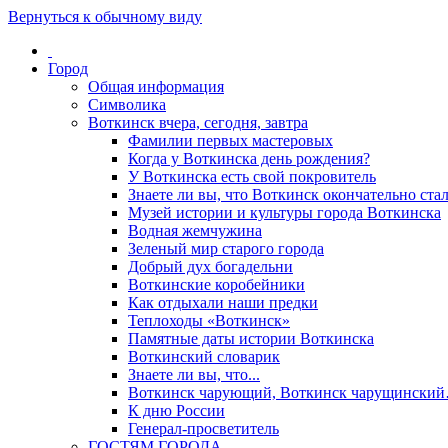
Вернуться к обычному виду
Город
Общая информация
Символика
Воткинск вчера, сегодня, завтра
Фамилии первых мастеровых
Когда у Воткинска день рождения?
У Воткинска есть свой покровитель
Знаете ли вы, что Воткинск окончательно стал
Музей истории и культуры города Воткинска
Водная жемчужина
Зеленый мир старого города
Добрый дух богадельни
Воткинские коробейники
Как отдыхали наши предки
Теплоходы «Воткинск»
Памятные даты истории Воткинска
Воткинский словарик
Знаете ли вы, что...
Воткинск чарующий, Воткинск чарущински
К дню России
Генерал-просветитель
ГОСТЯМ ГОРОДА