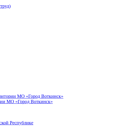
труд)
рритории МО «Город Воткинск»
рии МО «Город Воткинск»
ской Республике