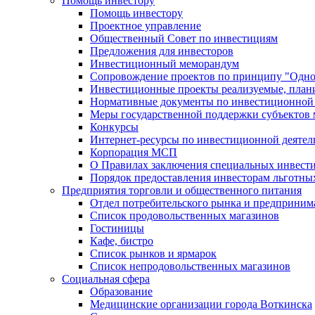
Помощь инвестору
Помощь инвестору
Проектное управление
Общественный Совет по инвестициям
Предложения для инвесторов
Инвестиционный меморандум
Сопровождение проектов по принципу "Oдно
Инвестиционные проекты реализуемые, план
Нормативные документы по инвестиционной д
Меры государственной поддержки субъектов 
Конкурсы
Интернет-ресурсы по инвестиционной деятел
Корпорация МСП
О Правилах заключения специальных инвест
Порядок предоставления инвесторам льготны
Предприятия торговли и общественного питания
Отдел потребительского рынка и предприним
Список продовольственных магазинов
Гостиницы
Кафе, бистро
Cписок рынков и ярмарок
Список непродовольственных магазинов
Социальная сфера
Образование
Медицинские организации города Воткинска