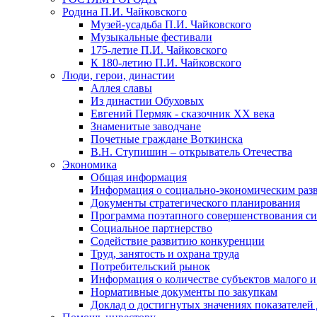
Родина П.И. Чайковского
Музей-усадьба П.И. Чайковского
Музыкальные фестивали
175-летие П.И. Чайковского
К 180-летию П.И. Чайковского
Люди, герои, династии
Аллея славы
Из династии Обуховых
Евгений Пермяк - сказочник XX века
Знаменитые заводчане
Почетные граждане Воткинска
В.Н. Ступишин – открыватель Отечества
Экономика
Общая информация
Информация о социально-экономическим раз
Документы стратегического планирования
Программа поэтапного совершенствования си
Социальное партнерство
Содействие развитию конкуренции
Труд, занятость и охрана труда
Потребительский рынок
Информация о количестве субъектов малого и
Нормативные документы по закупкам
Доклад о достигнутых значениях показателей