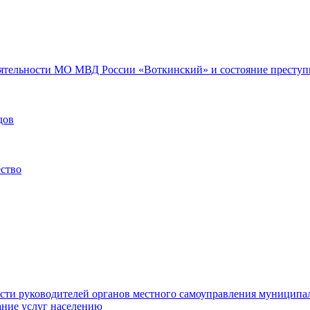
еятельности МО МВД России «Воткинский» и состояние преступн
дов
ество
ости руководителей органов местного самоуправления муниципа
ние услуг населению