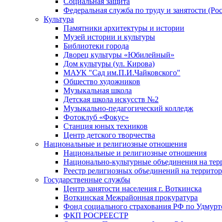
Социальная защита
Федеральная служба по труду и занятости (Рос
Культура
Памятники архитектуры и истории
Музей истории и культуры
Библиотеки города
Дворец культуры «Юбилейный»
Дом культуры (ул. Кирова)
МАУК "Сад им.П.И.Чайковского"
Общество художников
Музыкальная школа
Детская школа искусств №2
Музыкально-педагогический колледж
Фотоклуб «Фокус»
Станция юных техников
Центр детского творчества
Национальные и религиозные отношения
Национальные и религиозные отношения
Национально-культурные объединения на те
Реестр религиозных объединений на террито
Государственные службы
Центр занятости населения г. Воткинска
Воткинская Межрайонная прокуратура
Фонд социального страхования РФ по Удмурт
ФКП РОСРЕЕСТР