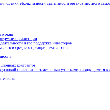
 для оценки эффективности деятельности органов местного само
го окна"
ируемые к реализации
еятельности и гос.поддержка инвесторов
малого и среднего предпринимательства
ьности
иционных контрактов
х условий пользования земельными участками, находящимися в 
ательства