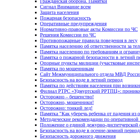
Гражданская оборона. Памятки
Сигнал Внимание всем
Защита населения
Пожарная безопасность
Оперативные предупреждения
Нормативно-правовые акты Комиссии по ЧС
Решения Комиссии по ЧС
Противопожарные правила поведения в лесу
Памятка населению об ответственности за те
Памятка населению по требованиям и огран
Памятка о пожарной безопасности в летний п
Опорные пункты милиции (участковые инспе
Памятка по мошенникам
Сайт Межмуниципального отдела МВД Росси
Безопасность на воде в летний период
Памятка по действиям населения при возникн
Филиал РТРС «Удмуртский РРТПЦ»: проникнов
Осторожно – бешенство!
Осторожно, мошенники!
Осторожно: тонкий лед!
Памятка "Как уберечь ребенка от падения из 
Методические рекомендации по оперативной в
Положение о единой дежурно-диспетчерской 
Безопасность на воде в осенне-зимний период
Безопасность дорожного движения