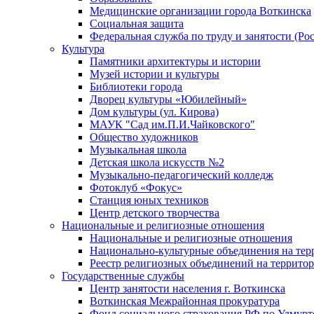
Медицинские организации города Воткинска
Социальная защита
Федеральная служба по труду и занятости (Рос
Культура
Памятники архитектуры и истории
Музей истории и культуры
Библиотеки города
Дворец культуры «Юбилейный»
Дом культуры (ул. Кирова)
МАУК "Сад им.П.И.Чайковского"
Общество художников
Музыкальная школа
Детская школа искусств №2
Музыкально-педагогический колледж
Фотоклуб «Фокус»
Станция юных техников
Центр детского творчества
Национальные и религиозные отношения
Национальные и религиозные отношения
Национально-культурные объединения на те
Реестр религиозных объединений на террито
Государственные службы
Центр занятости населения г. Воткинска
Воткинская Межрайонная прокуратура
Фонд социального страхования РФ по Удмурт