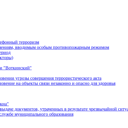
лефонный терроризм
ичениям, вводимым особым противопожарным режимом
ериод
кторы)
и "Воткинский"
овении угрозы совершения террористического акта
ение на объекты связи незаконно и опасно для здоровья
окна"
ыдаче документов, утраченных в результате чрезвычайной ситу
службе муниципального образования