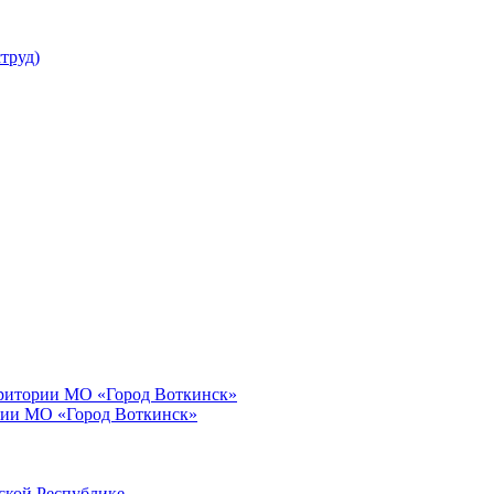
труд)
рритории МО «Город Воткинск»
рии МО «Город Воткинск»
ской Республике