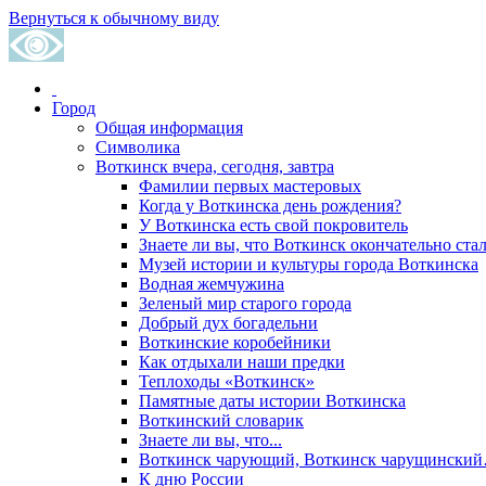
Вернуться к обычному виду
Город
Общая информация
Символика
Воткинск вчера, сегодня, завтра
Фамилии первых мастеровых
Когда у Воткинска день рождения?
У Воткинска есть свой покровитель
Знаете ли вы, что Воткинск окончательно стал
Музей истории и культуры города Воткинска
Водная жемчужина
Зеленый мир старого города
Добрый дух богадельни
Воткинские коробейники
Как отдыхали наши предки
Теплоходы «Воткинск»
Памятные даты истории Воткинска
Воткинский словарик
Знаете ли вы, что...
Воткинск чарующий, Воткинск чарущински
К дню России