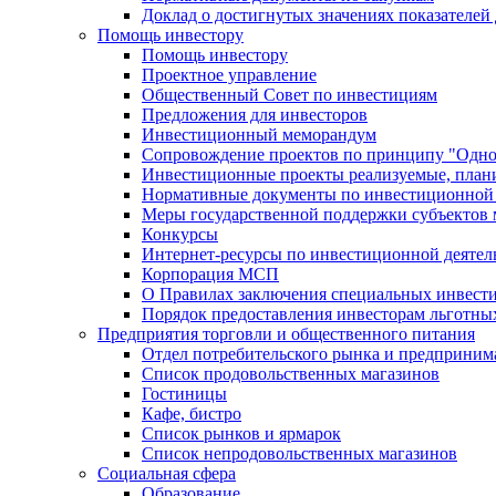
Доклад о достигнутых значениях показателей
Помощь инвестору
Помощь инвестору
Проектное управление
Общественный Совет по инвестициям
Предложения для инвесторов
Инвестиционный меморандум
Сопровождение проектов по принципу "Oдно
Инвестиционные проекты реализуемые, план
Нормативные документы по инвестиционной д
Меры государственной поддержки субъектов 
Конкурсы
Интернет-ресурсы по инвестиционной деятел
Корпорация МСП
О Правилах заключения специальных инвест
Порядок предоставления инвесторам льготны
Предприятия торговли и общественного питания
Отдел потребительского рынка и предприним
Список продовольственных магазинов
Гостиницы
Кафе, бистро
Cписок рынков и ярмарок
Список непродовольственных магазинов
Социальная сфера
Образование