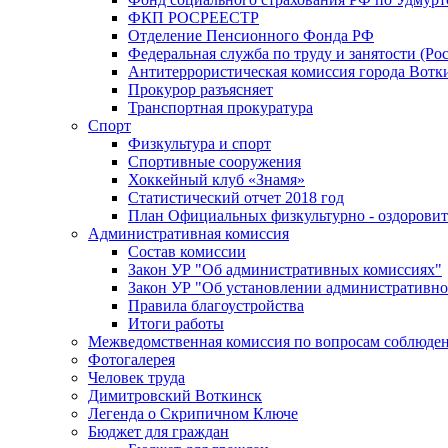
ФКП РОСРЕЕСТР
Отделение Пенсионного Фонда РФ
Федеральная служба по труду и занятости (Рос
Антитеррористическая комиссия города Вотк
Прокурор разъясняет
Транспортная прокуратура
Спорт
Физкультура и спорт
Спортивные сооружения
Хоккейный клуб «Знамя»
Статистический отчет 2018 год
План Официальных физкультурно - оздоровит
Административная комиссия
Состав комиссии
Закон УР "Об административных комиссиях"
Закон УР "Об установлении административно
Правила благоустройства
Итоги работы
Межведомственная комиссия по вопросам соблюдени
Фотогалерея
Человек труда
Димитровский Воткинск
Легенда о Скрипичном Ключе
Бюджет для граждан