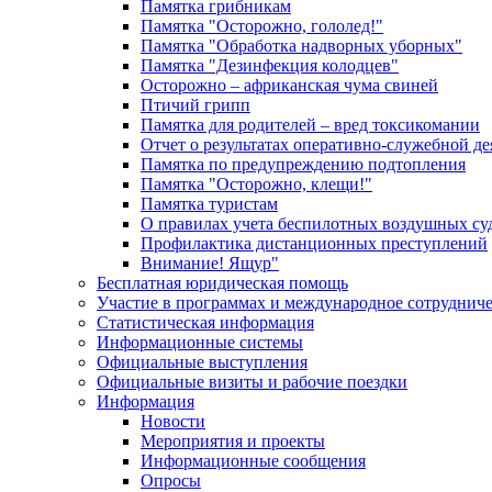
Памятка грибникам
Памятка "Осторожно, гололед!"
Памятка "Обработка надворных уборных"
Памятка "Дезинфекция колодцев"
Осторожно – африканская чума свиней
Птичий грипп
Памятка для родителей – вред токсикомании
Отчет о результатах оперативно-служебной д
Памятка по предупреждению подтопления
Памятка "Осторожно, клещи!"
Памятка туристам
О правилах учета беспилотных воздушных су
Профилактика дистанционных преступлений
Внимание! Ящур"
Бесплатная юридическая помощь
Участие в программах и международное сотруднич
Статистическая информация
Информационные системы
Официальные выступления
Официальные визиты и рабочие поездки
Информация
Новости
Мероприятия и проекты
Информационные сообщения
Опросы