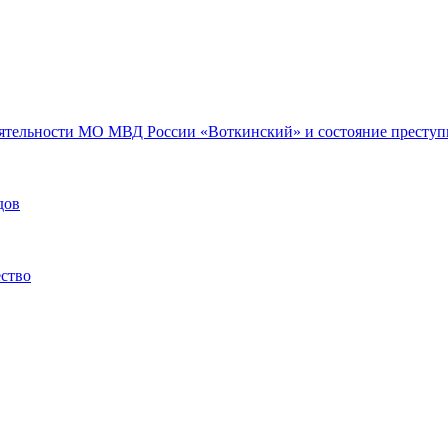
еятельности МО МВД России «Воткинский» и состояние преступн
дов
ество