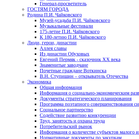
Генерал-просветитель
ГОСТЯМ ГОРОДА
Родина П.И. Чайковского
Музей-усадьба П.И. Чайковского
Музыкальные фестивали
175-летие П.И. Чайковского
К 180-летию П.И. Чайковского
Люди, герои, династии
Аллея славы
Из династии Обуховых
Евгений Пермяк - сказочник XX века
Знаменитые заводчане
Почетные граждане Воткинска
В.Н. Ступишин – открыватель Отечества
Экономика
Общая информация
Информация о социально-экономическим раз
Документы стратегического планирования
Программа поэтапного совершенствования си
Социальное партнерство
Содействие развитию конкуренции
Труд, занятость и охрана труда
Потребительский рынок
Информация о количестве субъектов малого и
Нормативные документы по закупкам