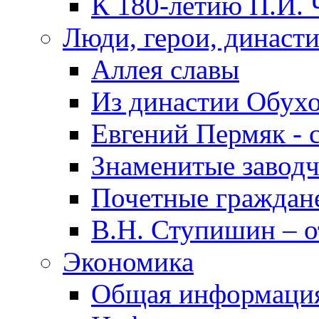
К 180-летию П.И. 
Люди, герои, династ
Аллея славы
Из династии Обух
Евгений Пермяк - 
Знаменитые заводч
Почетные граждан
В.Н. Ступишин – о
Экономика
Общая информаци