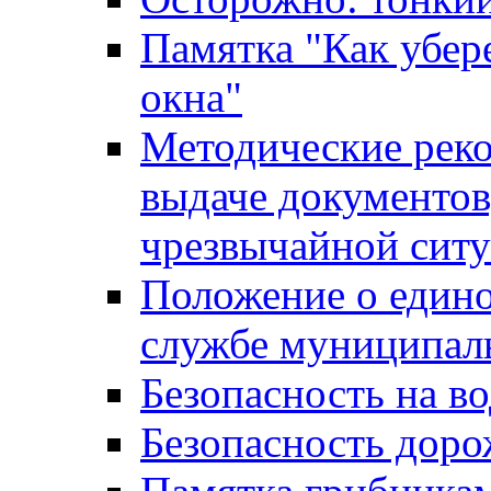
Памятка "Как убере
окна"
Методические рек
выдаче документов
чрезвычайной сит
Положение о един
службе муниципал
Безопасность на в
Безопасность дор