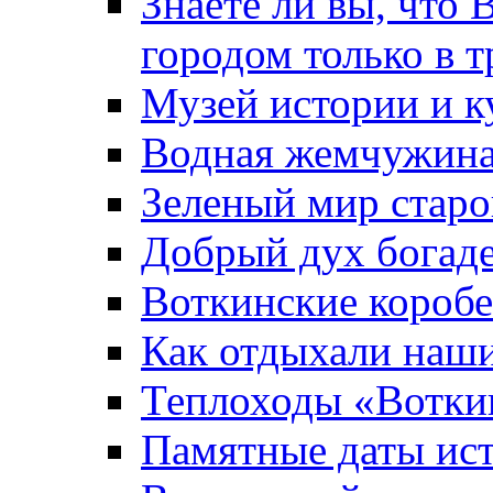
Знаете ли вы, что 
городом только в т
Музей истории и к
Водная жемчужин
Зеленый мир старо
Добрый дух богад
Воткинские короб
Как отдыхали наш
Теплоходы «Вотки
Памятные даты ис