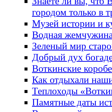
Знаете ли вы, что 
городом только в т
Музей истории и к
Водная жемчужин
Зеленый мир старо
Добрый дух богад
Воткинские короб
Как отдыхали наш
Теплоходы «Вотки
Памятные даты ис