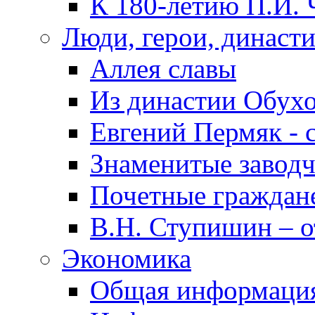
К 180-летию П.И. 
Люди, герои, династ
Аллея славы
Из династии Обух
Евгений Пермяк - 
Знаменитые заводч
Почетные граждан
В.Н. Ступишин – о
Экономика
Общая информаци