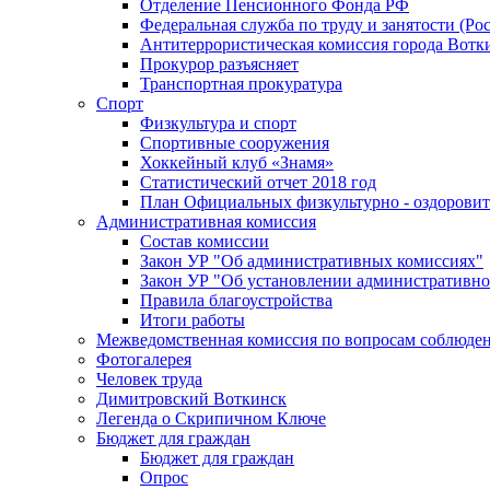
Отделение Пенсионного Фонда РФ
Федеральная служба по труду и занятости (Рос
Антитеррористическая комиссия города Вотк
Прокурор разъясняет
Транспортная прокуратура
Спорт
Физкультура и спорт
Спортивные сооружения
Хоккейный клуб «Знамя»
Статистический отчет 2018 год
План Официальных физкультурно - оздоровит
Административная комиссия
Состав комиссии
Закон УР "Об административных комиссиях"
Закон УР "Об установлении административно
Правила благоустройства
Итоги работы
Межведомственная комиссия по вопросам соблюдени
Фотогалерея
Человек труда
Димитровский Воткинск
Легенда о Скрипичном Ключе
Бюджет для граждан
Бюджет для граждан
Опрос