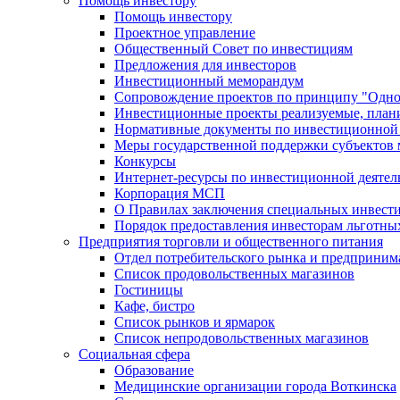
Помощь инвестору
Помощь инвестору
Проектное управление
Общественный Совет по инвестициям
Предложения для инвесторов
Инвестиционный меморандум
Сопровождение проектов по принципу "Oдно
Инвестиционные проекты реализуемые, план
Нормативные документы по инвестиционной д
Меры государственной поддержки субъектов 
Конкурсы
Интернет-ресурсы по инвестиционной деятел
Корпорация МСП
О Правилах заключения специальных инвест
Порядок предоставления инвесторам льготны
Предприятия торговли и общественного питания
Отдел потребительского рынка и предприним
Список продовольственных магазинов
Гостиницы
Кафе, бистро
Cписок рынков и ярмарок
Список непродовольственных магазинов
Социальная сфера
Образование
Медицинские организации города Воткинска