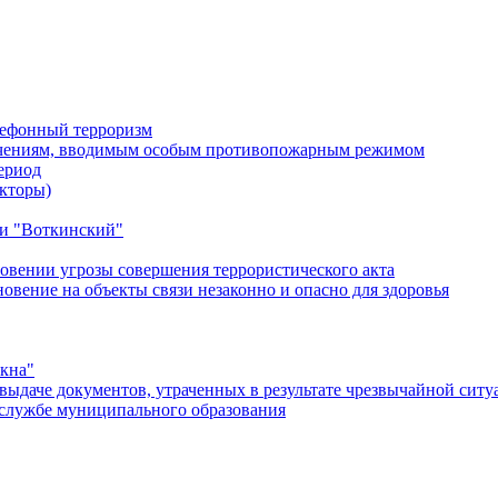
лефонный терроризм
ичениям, вводимым особым противопожарным режимом
ериод
кторы)
и "Воткинский"
овении угрозы совершения террористического акта
ение на объекты связи незаконно и опасно для здоровья
окна"
ыдаче документов, утраченных в результате чрезвычайной ситу
службе муниципального образования