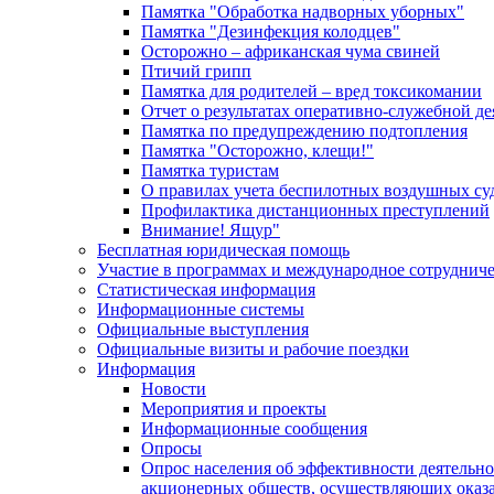
Памятка "Обработка надворных уборных"
Памятка "Дезинфекция колодцев"
Осторожно – африканская чума свиней
Птичий грипп
Памятка для родителей – вред токсикомании
Отчет о результатах оперативно-служебной д
Памятка по предупреждению подтопления
Памятка "Осторожно, клещи!"
Памятка туристам
О правилах учета беспилотных воздушных су
Профилактика дистанционных преступлений
Внимание! Ящур"
Бесплатная юридическая помощь
Участие в программах и международное сотруднич
Статистическая информация
Информационные системы
Официальные выступления
Официальные визиты и рабочие поездки
Информация
Новости
Мероприятия и проекты
Информационные сообщения
Опросы
Опрос населения об эффективности деятельн
акционерных обществ, осуществляющих оказа