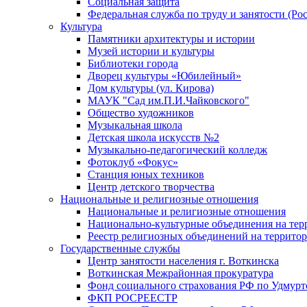
Социальная защита
Федеральная служба по труду и занятости (Рос
Культура
Памятники архитектуры и истории
Музей истории и культуры
Библиотеки города
Дворец культуры «Юбилейный»
Дом культуры (ул. Кирова)
МАУК "Сад им.П.И.Чайковского"
Общество художников
Музыкальная школа
Детская школа искусств №2
Музыкально-педагогический колледж
Фотоклуб «Фокус»
Станция юных техников
Центр детского творчества
Национальные и религиозные отношения
Национальные и религиозные отношения
Национально-культурные объединения на те
Реестр религиозных объединений на террито
Государственные службы
Центр занятости населения г. Воткинска
Воткинская Межрайонная прокуратура
Фонд социального страхования РФ по Удмурт
ФКП РОСРЕЕСТР