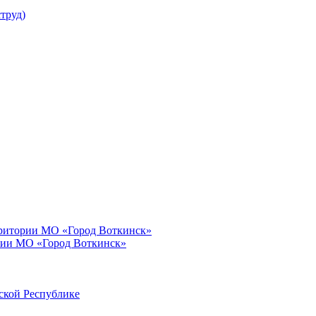
труд)
рритории МО «Город Воткинск»
рии МО «Город Воткинск»
ской Республике