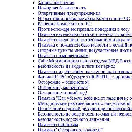
Защита населения
Пожарная безопасность
Оперативные предупреждения
Нормативно-правовые акты Комиссии по ЧС
Решения Комиссии по ЧС
Противопожарные правила поведения в лесу
Памятка населению об ответственности за те
Памятка населению по требованиям и огран
Памятка о пожарной безопасности в летний п
Опорные пункты милиции (участковые инспе
Памятка по мошенникам
Сайт Межмуниципального отдела МВД Росси
Безопасность на воде в летний период
Памятка по действиям населения при возникн
Филиал РТРС «Удмуртский РРТПЦ»: проникнов
Осторожно – бешенство!
Осторожно, мошенники!
Осторожно: тонкий лед!
Памятка "Как уберечь ребенка от падения из 
Методические рекомендации по оперативной в
Положение о единой дежурно-диспетчерской 
Безопасность на воде в осенне-зимний период
Безопасность дорожного движения
Памятка грибникам
Памятка "Осторожно, гололед!"