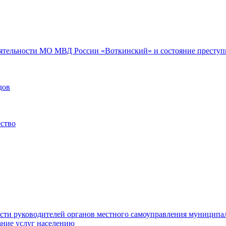
еятельности МО МВД России «Воткинский» и состояние преступн
дов
ество
ости руководителей органов местного самоуправления муниципа
ние услуг населению