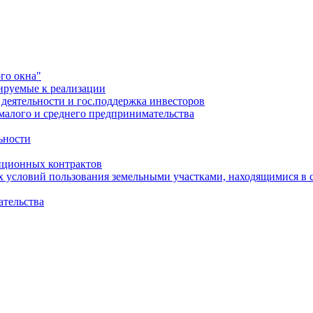
го окна"
ируемые к реализации
еятельности и гос.поддержка инвесторов
малого и среднего предпринимательства
ьности
иционных контрактов
х условий пользования земельными участками, находящимися в 
ательства