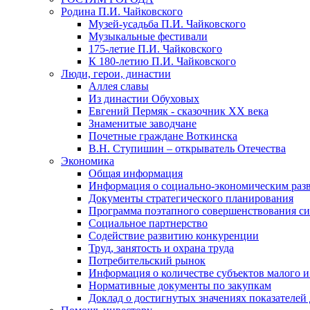
Родина П.И. Чайковского
Музей-усадьба П.И. Чайковского
Музыкальные фестивали
175-летие П.И. Чайковского
К 180-летию П.И. Чайковского
Люди, герои, династии
Аллея славы
Из династии Обуховых
Евгений Пермяк - сказочник XX века
Знаменитые заводчане
Почетные граждане Воткинска
В.Н. Ступишин – открыватель Отечества
Экономика
Общая информация
Информация о социально-экономическим раз
Документы стратегического планирования
Программа поэтапного совершенствования си
Социальное партнерство
Содействие развитию конкуренции
Труд, занятость и охрана труда
Потребительский рынок
Информация о количестве субъектов малого и
Нормативные документы по закупкам
Доклад о достигнутых значениях показателей