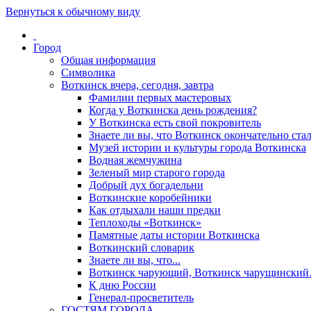
Вернуться к обычному виду
Город
Общая информация
Символика
Воткинск вчера, сегодня, завтра
Фамилии первых мастеровых
Когда у Воткинска день рождения?
У Воткинска есть свой покровитель
Знаете ли вы, что Воткинск окончательно стал
Музей истории и культуры города Воткинска
Водная жемчужина
Зеленый мир старого города
Добрый дух богадельни
Воткинские коробейники
Как отдыхали наши предки
Теплоходы «Воткинск»
Памятные даты истории Воткинска
Воткинский словарик
Знаете ли вы, что...
Воткинск чарующий, Воткинск чарущински
К дню России
Генерал-просветитель
ГОСТЯМ ГОРОДА