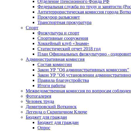
Отделение Пенсионного Фонда РФ
Федеральная служба по труду и занятости (Рос
Антитеррористическая комиссия города Вотк
Прокурор разъясняет
Транспортная прокуратура
Спорт
Физкультура и спорт
Спортивные сооружения
Хоккейный клуб «Знамя»
Статистический отчет 2018 год
План Официальных физкультурно - оздоровит
Административная комиссия
Состав комиссии
Закон УР "Об административных комиссиях"
Закон УР "Об установлении административно
Правила благоустройства
Итоги работы
Межведомственная комиссия по вопросам соблюдени
Фотогалерея
Человек труда
Димитровский Воткинск
Легенда о Скрипичном Ключе
Бюджет для граждан
Бюджет для граждан
Опрос