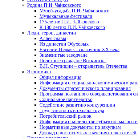
Родина П.И. Чайковского
Музей-усадьба П.И. Чайковского
Музыкальные фестивали
175-летие П.И. Чайковского
К 180-летию П.И. Чайковского
Люди, герои, династии
Аллея славы
Из династии Обуховых
Евгений Пермяк - сказочник XX века
Знаменитые заводчане
Почетные граждане Воткинска
В.Н. Ступишин – открыватель Отечества
Экономика
Общая информация
Информация о социально-экономическим раз
Документы стратегического планирования
Программа поэтапного совершенствования си
Социальное партнерство
Содействие развитию конкуренции
Труд, занятость и охрана труда
Потребительский рынок
Информация о количестве субъектов малого и
Нормативные документы по закупкам
Доклад о достигнутых значениях показателей