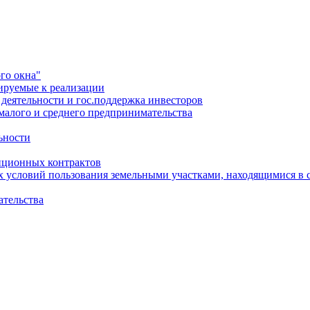
го окна"
ируемые к реализации
еятельности и гос.поддержка инвесторов
малого и среднего предпринимательства
ьности
иционных контрактов
х условий пользования земельными участками, находящимися в 
ательства