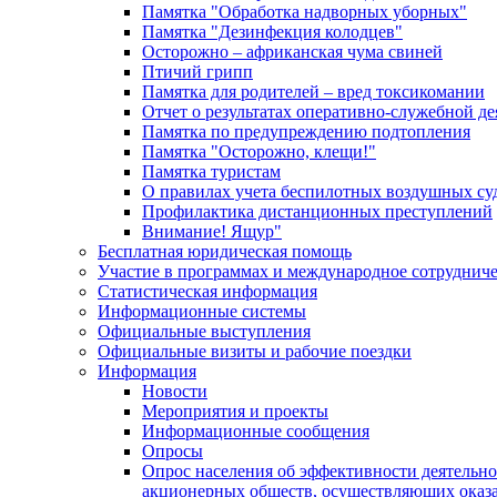
Памятка "Обработка надворных уборных"
Памятка "Дезинфекция колодцев"
Осторожно – африканская чума свиней
Птичий грипп
Памятка для родителей – вред токсикомании
Отчет о результатах оперативно-служебной д
Памятка по предупреждению подтопления
Памятка "Осторожно, клещи!"
Памятка туристам
О правилах учета беспилотных воздушных су
Профилактика дистанционных преступлений
Внимание! Ящур"
Бесплатная юридическая помощь
Участие в программах и международное сотруднич
Статистическая информация
Информационные системы
Официальные выступления
Официальные визиты и рабочие поездки
Информация
Новости
Мероприятия и проекты
Информационные сообщения
Опросы
Опрос населения об эффективности деятельн
акционерных обществ, осуществляющих оказа