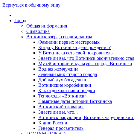
Вернуться к обычному виду
Город
Общая информация
Символика
Воткинск вчера, сегодня, завтра
Фамилии первых мастеровых
Когда у Воткинска день рождения?
У Воткинска есть свой покровитель
Знаете ли вы, что Воткинск окончательно стал
Музей истории и культуры города Воткинска
Водная жемчужина
Зеленый мир старого города
Добрый дух богадельни
Воткинские коробейники
Как отдыхали наши предки
Теплоходы «Воткинск»
Памятные даты истории Воткинска
Воткинский словарик
Знаете ли вы, что...
Воткинск чарующий, Воткинск чарущински
К дню России
Генерал-просветитель
ГОСТЯМ ГОРОДА