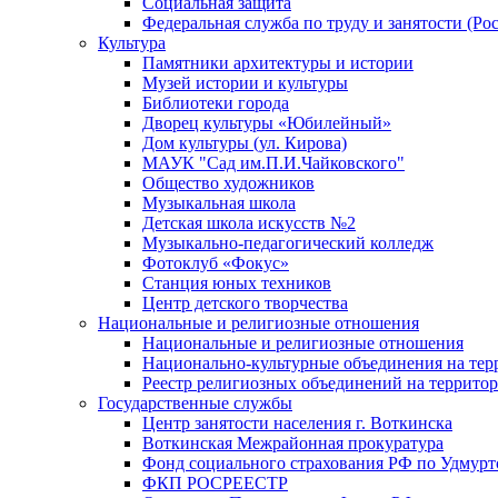
Социальная защита
Федеральная служба по труду и занятости (Рос
Культура
Памятники архитектуры и истории
Музей истории и культуры
Библиотеки города
Дворец культуры «Юбилейный»
Дом культуры (ул. Кирова)
МАУК "Сад им.П.И.Чайковского"
Общество художников
Музыкальная школа
Детская школа искусств №2
Музыкально-педагогический колледж
Фотоклуб «Фокус»
Станция юных техников
Центр детского творчества
Национальные и религиозные отношения
Национальные и религиозные отношения
Национально-культурные объединения на те
Реестр религиозных объединений на террито
Государственные службы
Центр занятости населения г. Воткинска
Воткинская Межрайонная прокуратура
Фонд социального страхования РФ по Удмурт
ФКП РОСРЕЕСТР