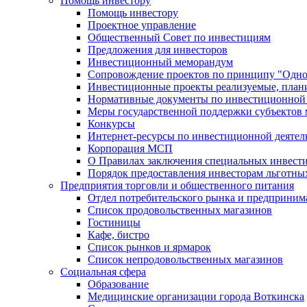
Помощь инвестору
Помощь инвестору
Проектное управление
Общественный Совет по инвестициям
Предложения для инвесторов
Инвестиционный меморандум
Сопровождение проектов по принципу "Oдно
Инвестиционные проекты реализуемые, план
Нормативные документы по инвестиционной д
Меры государственной поддержки субъектов 
Конкурсы
Интернет-ресурсы по инвестиционной деятел
Корпорация МСП
О Правилах заключения специальных инвест
Порядок предоставления инвесторам льготны
Предприятия торговли и общественного питания
Отдел потребительского рынка и предприним
Список продовольственных магазинов
Гостиницы
Кафе, бистро
Cписок рынков и ярмарок
Список непродовольственных магазинов
Социальная сфера
Образование
Медицинские организации города Воткинска