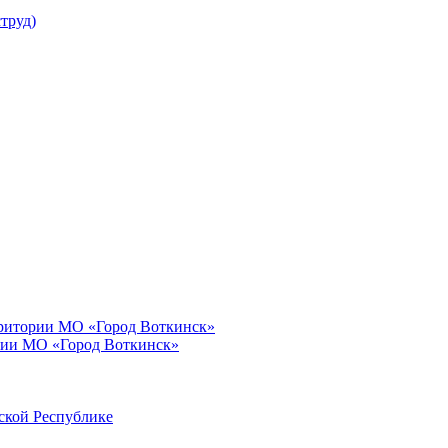
труд)
рритории МО «Город Воткинск»
рии МО «Город Воткинск»
ской Республике