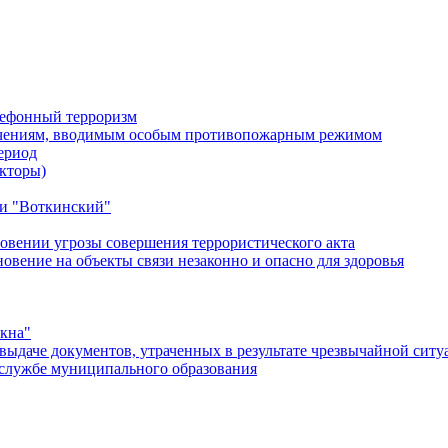
лефонный терроризм
ичениям, вводимым особым противопожарным режимом
ериод
кторы)
и "Воткинский"
овении угрозы совершения террористического акта
ение на объекты связи незаконно и опасно для здоровья
окна"
ыдаче документов, утраченных в результате чрезвычайной ситу
службе муниципального образования