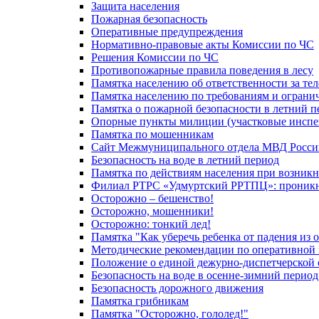
Защита населения
Пожарная безопасность
Оперативные предупреждения
Нормативно-правовые акты Комиссии по ЧС
Решения Комиссии по ЧС
Противопожарные правила поведения в лесу
Памятка населению об ответственности за те
Памятка населению по требованиям и огран
Памятка о пожарной безопасности в летний п
Опорные пункты милиции (участковые инспе
Памятка по мошенникам
Сайт Межмуниципального отдела МВД Росси
Безопасность на воде в летний период
Памятка по действиям населения при возникн
Филиал РТРС «Удмуртский РРТПЦ»: проникнов
Осторожно – бешенство!
Осторожно, мошенники!
Осторожно: тонкий лед!
Памятка "Как уберечь ребенка от падения из 
Методические рекомендации по оперативной в
Положение о единой дежурно-диспетчерской 
Безопасность на воде в осенне-зимний период
Безопасность дорожного движения
Памятка грибникам
Памятка "Осторожно, гололед!"