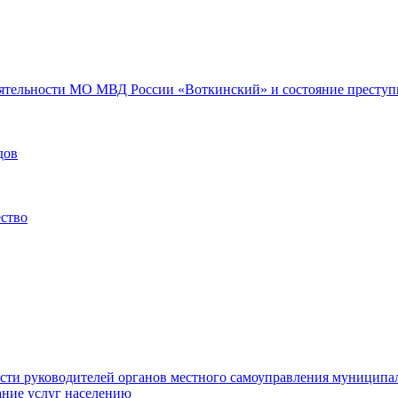
еятельности МО МВД России «Воткинский» и состояние преступн
дов
ество
ости руководителей органов местного самоуправления муниципа
ние услуг населению