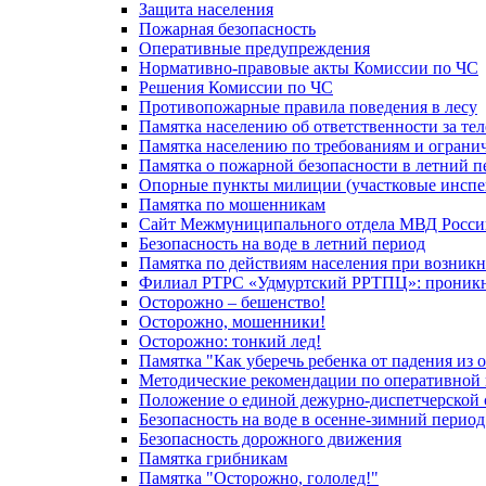
Защита населения
Пожарная безопасность
Оперативные предупреждения
Нормативно-правовые акты Комиссии по ЧС
Решения Комиссии по ЧС
Противопожарные правила поведения в лесу
Памятка населению об ответственности за те
Памятка населению по требованиям и огран
Памятка о пожарной безопасности в летний п
Опорные пункты милиции (участковые инспе
Памятка по мошенникам
Сайт Межмуниципального отдела МВД Росси
Безопасность на воде в летний период
Памятка по действиям населения при возникн
Филиал РТРС «Удмуртский РРТПЦ»: проникнов
Осторожно – бешенство!
Осторожно, мошенники!
Осторожно: тонкий лед!
Памятка "Как уберечь ребенка от падения из 
Методические рекомендации по оперативной в
Положение о единой дежурно-диспетчерской 
Безопасность на воде в осенне-зимний период
Безопасность дорожного движения
Памятка грибникам
Памятка "Осторожно, гололед!"