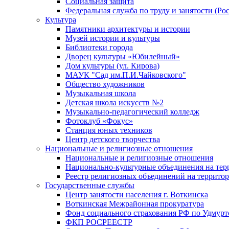
Социальная защита
Федеральная служба по труду и занятости (Рос
Культура
Памятники архитектуры и истории
Музей истории и культуры
Библиотеки города
Дворец культуры «Юбилейный»
Дом культуры (ул. Кирова)
МАУК "Сад им.П.И.Чайковского"
Общество художников
Музыкальная школа
Детская школа искусств №2
Музыкально-педагогический колледж
Фотоклуб «Фокус»
Станция юных техников
Центр детского творчества
Национальные и религиозные отношения
Национальные и религиозные отношения
Национально-культурные объединения на те
Реестр религиозных объединений на террито
Государственные службы
Центр занятости населения г. Воткинска
Воткинская Межрайонная прокуратура
Фонд социального страхования РФ по Удмурт
ФКП РОСРЕЕСТР