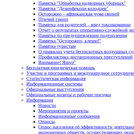
Памятка "Обработка надворных уборных"
Памятка "Дезинфекция колодцев"
Осторожно – африканская чума свиней
Птичий грипп
Памятка для родителей – вред токсикомании
Отчет о результатах оперативно-служебной д
Памятка по предупреждению подтопления
Памятка "Осторожно, клещи!"
Памятка туристам
О правилах учета беспилотных воздушных су
Профилактика дистанционных преступлений
Внимание! Ящур"
Бесплатная юридическая помощь
Участие в программах и международное сотруднич
Статистическая информация
Информационные системы
Официальные выступления
Официальные визиты и рабочие поездки
Информация
Новости
Мероприятия и проекты
Информационные сообщения
Опросы
Опрос населения об эффективности деятельн
акционерных обществ, осуществляющих оказа