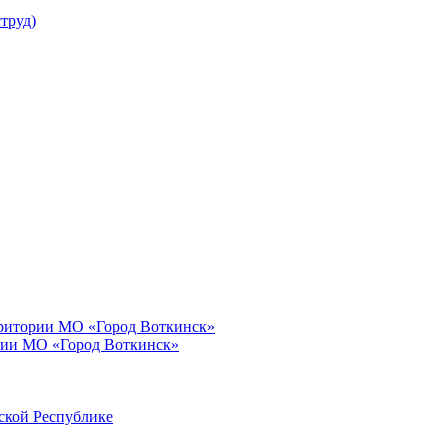
труд)
рритории МО «Город Воткинск»
рии МО «Город Воткинск»
ской Республике