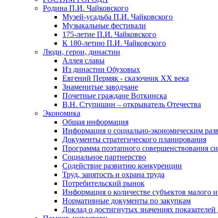
Родина П.И. Чайковского
Музей-усадьба П.И. Чайковского
Музыкальные фестивали
175-летие П.И. Чайковского
К 180-летию П.И. Чайковского
Люди, герои, династии
Аллея славы
Из династии Обуховых
Евгений Пермяк - сказочник XX века
Знаменитые заводчане
Почетные граждане Воткинска
В.Н. Ступишин – открыватель Отечества
Экономика
Общая информация
Информация о социально-экономическим раз
Документы стратегического планирования
Программа поэтапного совершенствования си
Социальное партнерство
Содействие развитию конкуренции
Труд, занятость и охрана труда
Потребительский рынок
Информация о количестве субъектов малого и
Нормативные документы по закупкам
Доклад о достигнутых значениях показателей