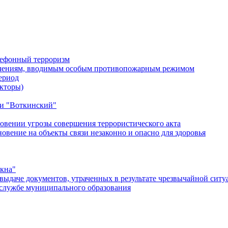
лефонный терроризм
ичениям, вводимым особым противопожарным режимом
ериод
кторы)
и "Воткинский"
овении угрозы совершения террористического акта
ение на объекты связи незаконно и опасно для здоровья
окна"
ыдаче документов, утраченных в результате чрезвычайной ситу
службе муниципального образования