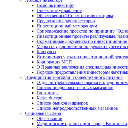
Помощь инвестору
Помощь инвестору
Проектное управление
Общественный Совет по инвестициям
Предложения для инвесторов
Инвестиционный меморандум
Сопровождение проектов по принципу "Oдно
Инвестиционные проекты реализуемые, план
Нормативные документы по инвестиционной д
Меры государственной поддержки субъектов 
Конкурсы
Интернет-ресурсы по инвестиционной деятел
Корпорация МСП
О Правилах заключения специальных инвест
Порядок предоставления инвесторам льготны
Предприятия торговли и общественного питания
Отдел потребительского рынка и предприним
Список продовольственных магазинов
Гостиницы
Кафе, бистро
Cписок рынков и ярмарок
Список непродовольственных магазинов
Социальная сфера
Образование
Медицинские организации города Воткинска