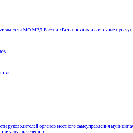
еятельности МО МВД России «Воткинский» и состояние преступн
дов
ество
ости руководителей органов местного самоуправления муниципа
ние услуг населению