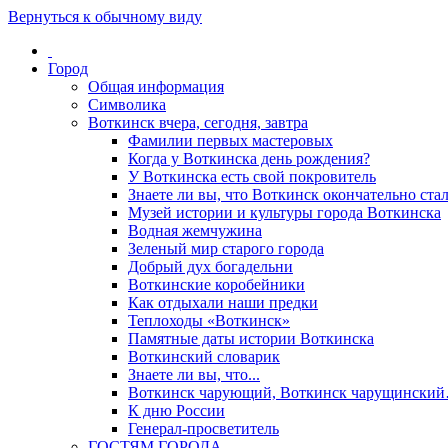
Вернуться к обычному виду
Город
Общая информация
Символика
Воткинск вчера, сегодня, завтра
Фамилии первых мастеровых
Когда у Воткинска день рождения?
У Воткинска есть свой покровитель
Знаете ли вы, что Воткинск окончательно стал
Музей истории и культуры города Воткинска
Водная жемчужина
Зеленый мир старого города
Добрый дух богадельни
Воткинские коробейники
Как отдыхали наши предки
Теплоходы «Воткинск»
Памятные даты истории Воткинска
Воткинский словарик
Знаете ли вы, что...
Воткинск чарующий, Воткинск чарущински
К дню России
Генерал-просветитель
ГОСТЯМ ГОРОДА