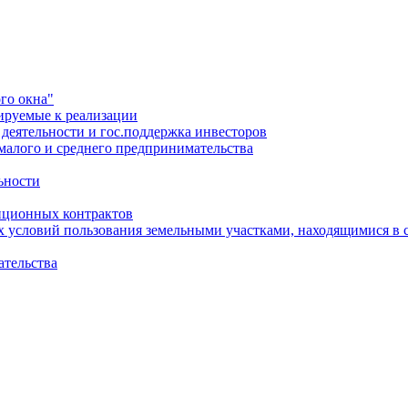
го окна"
ируемые к реализации
еятельности и гос.поддержка инвесторов
малого и среднего предпринимательства
ьности
иционных контрактов
х условий пользования земельными участками, находящимися в 
ательства