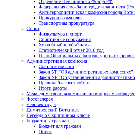
Отделение Пенсионного Фонда РФ
Федеральная служба по труду и занятости (Рос
Антитеррористическая комиссия города Вотк
Прокурор разъясняет
Транспортная прокуратура
Спорт
Физкультура и спорт
Спортивные сооружения
Хоккейный клуб «Знамя»
Статистический отчет 2018 год
План Официальных физкультурно - оздоровит
Административная комиссия
Состав комиссии
Закон УР "Об административных комиссиях"
Закон УР "Об установлении административно
Правила благоустройства
Итоги работы
Межведомственная комиссия по вопросам соблюдени
Фотогалерея
Человек труда
Димитровский Воткинск
Легенда о Скрипичном Ключе
Бюджет для граждан
Бюджет для граждан
Опрос