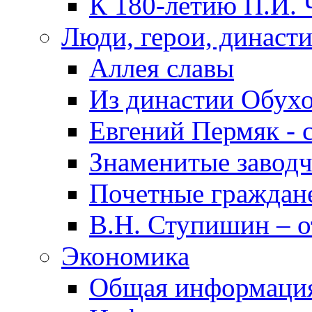
К 180-летию П.И. 
Люди, герои, династ
Аллея славы
Из династии Обух
Евгений Пермяк - 
Знаменитые заводч
Почетные граждан
В.Н. Ступишин – о
Экономика
Общая информаци