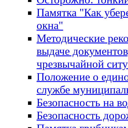
Памятка "Как убере
окна"
Методические рек
выдаче документов
чрезвычайной сит
Положение о един
службе муниципал
Безопасность на в
Безопасность дор