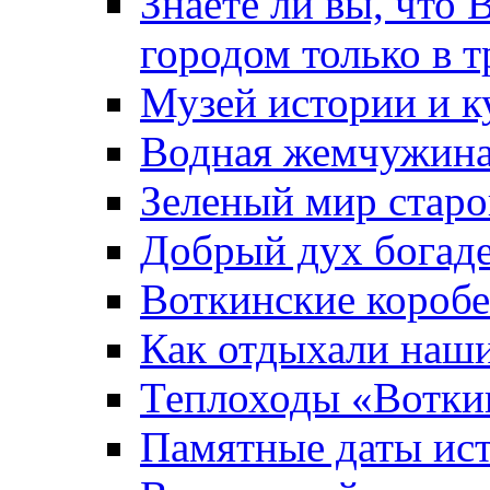
Знаете ли вы, что 
городом только в т
Музей истории и к
Водная жемчужин
Зеленый мир старо
Добрый дух богад
Воткинские короб
Как отдыхали наш
Теплоходы «Вотки
Памятные даты ис