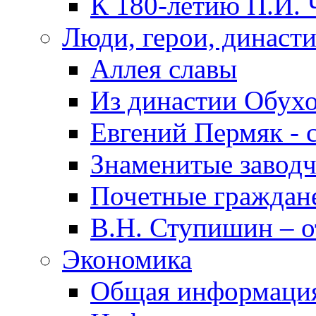
К 180-летию П.И. 
Люди, герои, династ
Аллея славы
Из династии Обух
Евгений Пермяк - 
Знаменитые заводч
Почетные граждан
В.Н. Ступишин – о
Экономика
Общая информаци