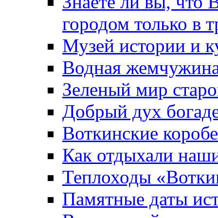
Знаете ли вы, что 
городом только в т
Музей истории и к
Водная жемчужин
Зеленый мир старо
Добрый дух богад
Воткинские короб
Как отдыхали наш
Теплоходы «Вотки
Памятные даты ис