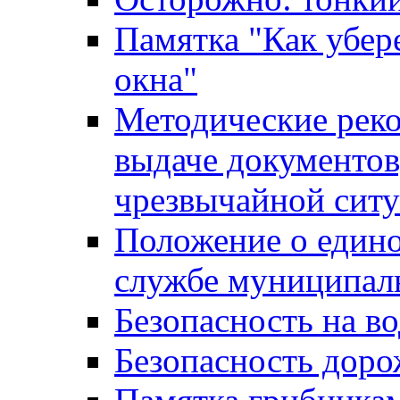
Памятка "Как убере
окна"
Методические рек
выдаче документов
чрезвычайной сит
Положение о един
службе муниципал
Безопасность на в
Безопасность дор