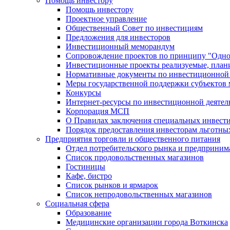
Помощь инвестору
Помощь инвестору
Проектное управление
Общественный Совет по инвестициям
Предложения для инвесторов
Инвестиционный меморандум
Сопровождение проектов по принципу "Oдно
Инвестиционные проекты реализуемые, план
Нормативные документы по инвестиционной д
Меры государственной поддержки субъектов 
Конкурсы
Интернет-ресурсы по инвестиционной деятел
Корпорация МСП
О Правилах заключения специальных инвест
Порядок предоставления инвесторам льготны
Предприятия торговли и общественного питания
Отдел потребительского рынка и предприним
Список продовольственных магазинов
Гостиницы
Кафе, бистро
Cписок рынков и ярмарок
Список непродовольственных магазинов
Социальная сфера
Образование
Медицинские организации города Воткинска