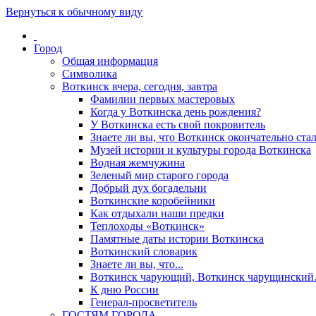
Вернуться к обычному виду
Город
Общая информация
Символика
Воткинск вчера, сегодня, завтра
Фамилии первых мастеровых
Когда у Воткинска день рождения?
У Воткинска есть свой покровитель
Знаете ли вы, что Воткинск окончательно стал
Музей истории и культуры города Воткинска
Водная жемчужина
Зеленый мир старого города
Добрый дух богадельни
Воткинские коробейники
Как отдыхали наши предки
Теплоходы «Воткинск»
Памятные даты истории Воткинска
Воткинский словарик
Знаете ли вы, что...
Воткинск чарующий, Воткинск чарущински
К дню России
Генерал-просветитель
ГОСТЯМ ГОРОДА