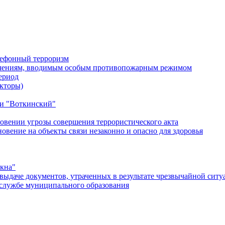
лефонный терроризм
ичениям, вводимым особым противопожарным режимом
ериод
кторы)
и "Воткинский"
овении угрозы совершения террористического акта
ение на объекты связи незаконно и опасно для здоровья
окна"
ыдаче документов, утраченных в результате чрезвычайной ситу
службе муниципального образования