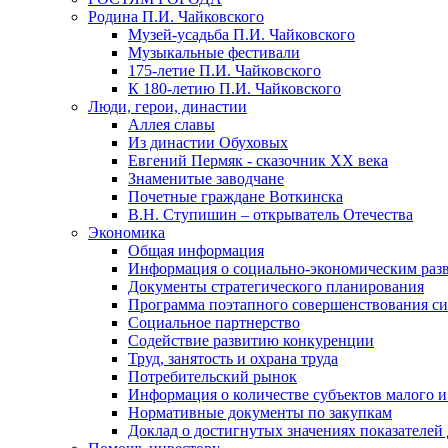
Родина П.И. Чайковского
Музей-усадьба П.И. Чайковского
Музыкальные фестивали
175-летие П.И. Чайковского
К 180-летию П.И. Чайковского
Люди, герои, династии
Аллея славы
Из династии Обуховых
Евгений Пермяк - сказочник XX века
Знаменитые заводчане
Почетные граждане Воткинска
В.Н. Ступишин – открыватель Отечества
Экономика
Общая информация
Информация о социально-экономическим раз
Документы стратегического планирования
Программа поэтапного совершенствования си
Социальное партнерство
Содействие развитию конкуренции
Труд, занятость и охрана труда
Потребительский рынок
Информация о количестве субъектов малого и
Нормативные документы по закупкам
Доклад о достигнутых значениях показателей