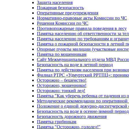
Защита населения
Пожарная безопасность
Оперативные предупреждения
Нормативно-правовые акты Комиссии по ЧС
Решения Комиссии по ЧС
Противопожарные правила поведения в лесу
Памятка населению об ответственности за те
Памятка населению по требованиям и огран
Памятка о пожарной безопасности в летний п
Опорные пункты милиции (участковые инспе
Памятка по мошенникам
Сайт Межмуниципального отдела МВД Росси
Безопасность на воде в летний период
Памятка по действиям населения при возникн
Филиал РТРС «Удмуртский РРТПЦ»: проникнов
Осторожно – бешенство!
Осторожно, мошенники!
Осторожно: тонкий лед!
Памятка "Как уберечь ребенка от падения из 
Методические рекомендации по оперативной в
Положение о единой дежурно-диспетчерской 
Безопасность на воде в осенне-зимний период
Безопасность дорожного движения
Памятка грибникам
Памятка "Осторожно, гололед!"