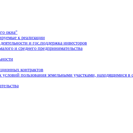
го окна"
ируемые к реализации
еятельности и гос.поддержка инвесторов
малого и среднего предпринимательства
ьности
иционных контрактов
х условий пользования земельными участками, находящимися в 
ательства