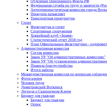
Отделение Пенсионного Фонда РФ
Федеральная служба по труду и занятости (Рос
Антитеррористическая комиссия города Вотк
Прокурор разъясняет
Транспортная прокуратура
Спорт
Физкультура и спорт
Спортивные сооружения
Хоккейный клуб «Знамя»
Статистический отчет 2018 год
План Официальных физкультурно - оздоровит
Административная комиссия
Состав комиссии
Закон УР "Об административных комиссиях"
Закон УР "Об установлении административно
Правила благоустройства
Итоги работы
Межведомственная комиссия по вопросам соблюдени
Фотогалерея
Человек труда
Димитровский Воткинск
Легенда о Скрипичном Ключе
Бюджет для граждан
Бюджет для граждан
Опрос