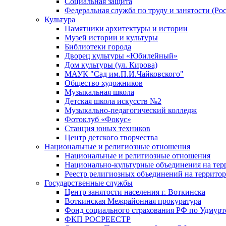
Социальная защита
Федеральная служба по труду и занятости (Рос
Культура
Памятники архитектуры и истории
Музей истории и культуры
Библиотеки города
Дворец культуры «Юбилейный»
Дом культуры (ул. Кирова)
МАУК "Сад им.П.И.Чайковского"
Общество художников
Музыкальная школа
Детская школа искусств №2
Музыкально-педагогический колледж
Фотоклуб «Фокус»
Станция юных техников
Центр детского творчества
Национальные и религиозные отношения
Национальные и религиозные отношения
Национально-культурные объединения на те
Реестр религиозных объединений на террито
Государственные службы
Центр занятости населения г. Воткинска
Воткинская Межрайонная прокуратура
Фонд социального страхования РФ по Удмурт
ФКП РОСРЕЕСТР