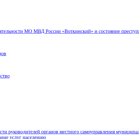
еятельности МО МВД России «Воткинский» и состояние преступн
дов
ество
ости руководителей органов местного самоуправления муниципа
ние услуг населению