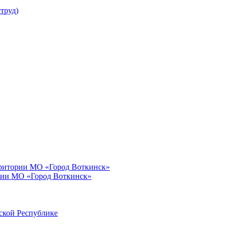
труд)
рритории МО «Город Воткинск»
рии МО «Город Воткинск»
ской Республике