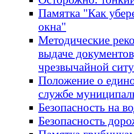
Памятка "Как убере
окна"
Методические рек
выдаче документов
чрезвычайной сит
Положение о един
службе муниципал
Безопасность на в
Безопасность дор