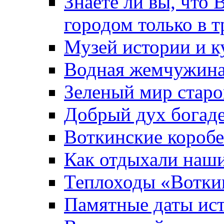
Знаете ли вы, что 
городом только в т
Музей истории и к
Водная жемчужин
Зеленый мир старо
Добрый дух богад
Воткинские короб
Как отдыхали наш
Теплоходы «Вотки
Памятные даты ис