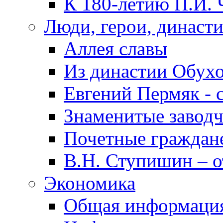
К 180-летию П.И. 
Люди, герои, династ
Аллея славы
Из династии Обух
Евгений Пермяк - 
Знаменитые заводч
Почетные граждан
В.Н. Ступишин – о
Экономика
Общая информаци