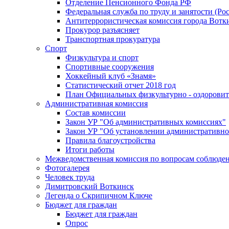
Отделение Пенсионного Фонда РФ
Федеральная служба по труду и занятости (Рос
Антитеррористическая комиссия города Вотк
Прокурор разъясняет
Транспортная прокуратура
Спорт
Физкультура и спорт
Спортивные сооружения
Хоккейный клуб «Знамя»
Статистический отчет 2018 год
План Официальных физкультурно - оздоровит
Административная комиссия
Состав комиссии
Закон УР "Об административных комиссиях"
Закон УР "Об установлении административно
Правила благоустройства
Итоги работы
Межведомственная комиссия по вопросам соблюдени
Фотогалерея
Человек труда
Димитровский Воткинск
Легенда о Скрипичном Ключе
Бюджет для граждан
Бюджет для граждан
Опрос