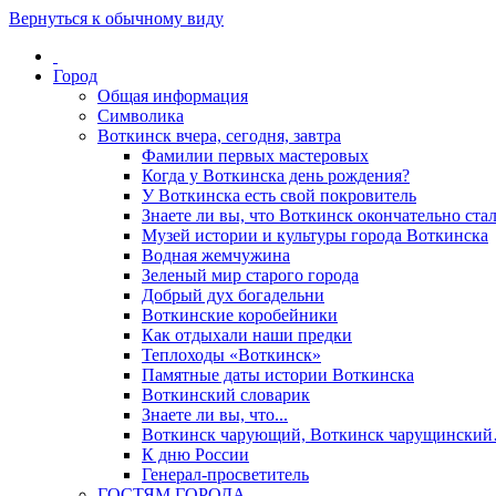
Вернуться к обычному виду
Город
Общая информация
Символика
Воткинск вчера, сегодня, завтра
Фамилии первых мастеровых
Когда у Воткинска день рождения?
У Воткинска есть свой покровитель
Знаете ли вы, что Воткинск окончательно стал
Музей истории и культуры города Воткинска
Водная жемчужина
Зеленый мир старого города
Добрый дух богадельни
Воткинские коробейники
Как отдыхали наши предки
Теплоходы «Воткинск»
Памятные даты истории Воткинска
Воткинский словарик
Знаете ли вы, что...
Воткинск чарующий, Воткинск чарущински
К дню России
Генерал-просветитель
ГОСТЯМ ГОРОДА