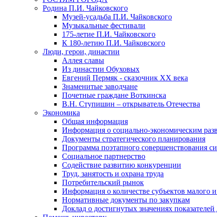
Родина П.И. Чайковского
Музей-усадьба П.И. Чайковского
Музыкальные фестивали
175-летие П.И. Чайковского
К 180-летию П.И. Чайковского
Люди, герои, династии
Аллея славы
Из династии Обуховых
Евгений Пермяк - сказочник XX века
Знаменитые заводчане
Почетные граждане Воткинска
В.Н. Ступишин – открыватель Отечества
Экономика
Общая информация
Информация о социально-экономическим раз
Документы стратегического планирования
Программа поэтапного совершенствования си
Социальное партнерство
Содействие развитию конкуренции
Труд, занятость и охрана труда
Потребительский рынок
Информация о количестве субъектов малого и
Нормативные документы по закупкам
Доклад о достигнутых значениях показателей