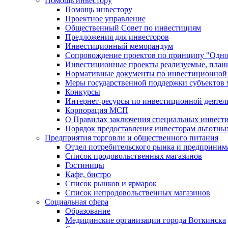
Помощь инвестору
Помощь инвестору
Проектное управление
Общественный Совет по инвестициям
Предложения для инвесторов
Инвестиционный меморандум
Сопровождение проектов по принципу "Oдно
Инвестиционные проекты реализуемые, план
Нормативные документы по инвестиционной д
Меры государственной поддержки субъектов 
Конкурсы
Интернет-ресурсы по инвестиционной деятел
Корпорация МСП
О Правилах заключения специальных инвест
Порядок предоставления инвесторам льготны
Предприятия торговли и общественного питания
Отдел потребительского рынка и предприним
Список продовольственных магазинов
Гостиницы
Кафе, бистро
Cписок рынков и ярмарок
Список непродовольственных магазинов
Социальная сфера
Образование
Медицинские организации города Воткинска