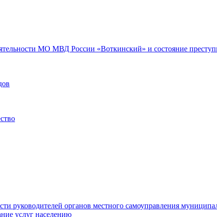
еятельности МО МВД России «Воткинский» и состояние преступн
дов
ество
ости руководителей органов местного самоуправления муниципа
ние услуг населению