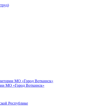
труд)
рритории МО «Город Воткинск»
рии МО «Город Воткинск»
ской Республике