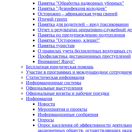
Памятка "Обработка надворных уборных"
Памятка "Дезинфекция колодцев"
Осторожно – африканская чума свиней
Птичий грипп
Памятка для родителей – вред токсикомании
Отчет о результатах оперативно-служебной д
Памятка по предупреждению подтопления
Памятка "Осторожно, клещи!"
Памятка туристам
О правилах учета беспилотных воздушных су
Профилактика дистанционных преступлений
Внимание! Ящур"
Бесплатная юридическая помощь
Участие в программах и международное сотруднич
Статистическая информация
Информационные системы
Официальные выступления
Официальные визиты и рабочие поездки
Информация
Новости
Мероприятия и проекты
Информационные сообщения
Опросы
Опрос населения об эффективности деятельн
акционерных обществ, осуществляющих оказа