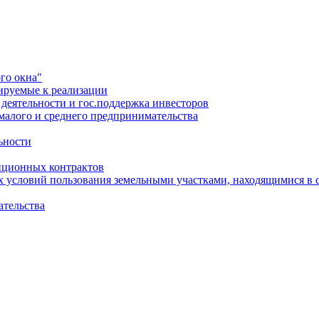
го окна"
ируемые к реализации
еятельности и гос.поддержка инвесторов
малого и среднего предпринимательства
ьности
иционных контрактов
х условий пользования земельными участками, находящимися в 
ательства