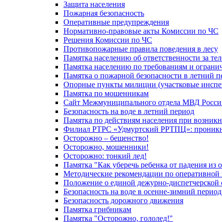
Защита населения
Пожарная безопасность
Оперативные предупреждения
Нормативно-правовые акты Комиссии по ЧС
Решения Комиссии по ЧС
Противопожарные правила поведения в лесу
Памятка населению об ответственности за те
Памятка населению по требованиям и огран
Памятка о пожарной безопасности в летний п
Опорные пункты милиции (участковые инспе
Памятка по мошенникам
Сайт Межмуниципального отдела МВД Росси
Безопасность на воде в летний период
Памятка по действиям населения при возникн
Филиал РТРС «Удмуртский РРТПЦ»: проникнов
Осторожно – бешенство!
Осторожно, мошенники!
Осторожно: тонкий лед!
Памятка "Как уберечь ребенка от падения из 
Методические рекомендации по оперативной в
Положение о единой дежурно-диспетчерской 
Безопасность на воде в осенне-зимний период
Безопасность дорожного движения
Памятка грибникам
Памятка "Осторожно, гололед!"