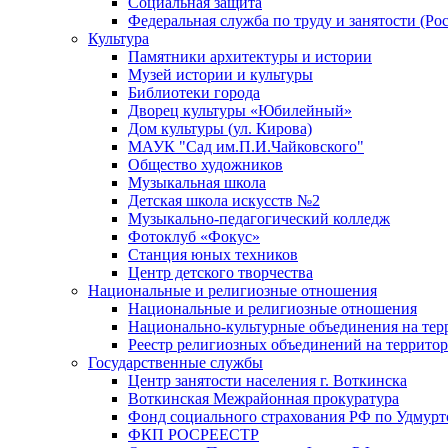
Социальная защита
Федеральная служба по труду и занятости (Рос
Культура
Памятники архитектуры и истории
Музей истории и культуры
Библиотеки города
Дворец культуры «Юбилейный»
Дом культуры (ул. Кирова)
МАУК "Сад им.П.И.Чайковского"
Общество художников
Музыкальная школа
Детская школа искусств №2
Музыкально-педагогический колледж
Фотоклуб «Фокус»
Станция юных техников
Центр детского творчества
Национальные и религиозные отношения
Национальные и религиозные отношения
Национально-культурные объединения на те
Реестр религиозных объединений на террито
Государственные службы
Центр занятости населения г. Воткинска
Воткинская Межрайонная прокуратура
Фонд социального страхования РФ по Удмурт
ФКП РОСРЕЕСТР