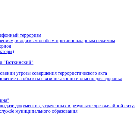
лефонный терроризм
ичениям, вводимым особым противопожарным режимом
ериод
кторы)
и "Воткинский"
овении угрозы совершения террористического акта
ение на объекты связи незаконно и опасно для здоровья
окна"
ыдаче документов, утраченных в результате чрезвычайной ситу
службе муниципального образования