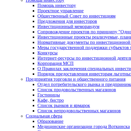
Помощь инвестору
Помощь инвестору
Проектное управление
Общественный Совет по инвестициям
Предложения для инвесторов
Инвестиционный меморандум
Сопровождение проектов по принципу "Oдно
Инвестиционные проекты реализуемые, план
Нормативные документы по инвестиционной д
Меры государственной поддержки субъектов 
Конкурсы
Интернет-ресурсы по инвестиционной деятел
Корпорация МСП
О Правилах заключения специальных инвест
Порядок предоставления инвесторам льготны
Предприятия торговли и общественного питания
Отдел потребительского рынка и предприним
Список продовольственных магазинов
Гостиницы
Кафе, бистро
Cписок рынков и ярмарок
Список непродовольственных магазинов
Социальная сфера
Образование
Медицинские организации города Воткинска