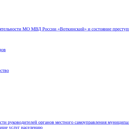
еятельности МО МВД России «Воткинский» и состояние преступн
дов
ество
ости руководителей органов местного самоуправления муниципа
ние услуг населению