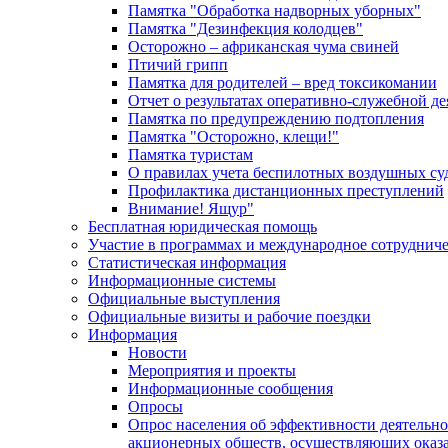
Памятка "Обработка надворных уборных"
Памятка "Дезинфекция колодцев"
Осторожно – африканская чума свиней
Птичий грипп
Памятка для родителей – вред токсикомании
Отчет о результатах оперативно-служебной д
Памятка по предупреждению подтопления
Памятка "Осторожно, клещи!"
Памятка туристам
О правилах учета беспилотных воздушных су
Профилактика дистанционных преступлений
Внимание! Ящур"
Бесплатная юридическая помощь
Участие в программах и международное сотруднич
Статистическая информация
Информационные системы
Официальные выступления
Официальные визиты и рабочие поездки
Информация
Новости
Мероприятия и проекты
Информационные сообщения
Опросы
Опрос населения об эффективности деятельн
акционерных обществ, осуществляющих оказа