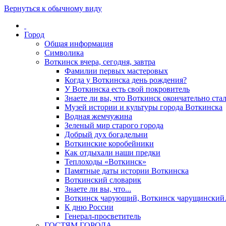
Вернуться к обычному виду
Город
Общая информация
Символика
Воткинск вчера, сегодня, завтра
Фамилии первых мастеровых
Когда у Воткинска день рождения?
У Воткинска есть свой покровитель
Знаете ли вы, что Воткинск окончательно стал
Музей истории и культуры города Воткинска
Водная жемчужина
Зеленый мир старого города
Добрый дух богадельни
Воткинские коробейники
Как отдыхали наши предки
Теплоходы «Воткинск»
Памятные даты истории Воткинска
Воткинский словарик
Знаете ли вы, что...
Воткинск чарующий, Воткинск чарущински
К дню России
Генерал-просветитель
ГОСТЯМ ГОРОДА