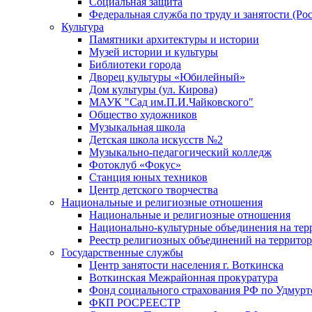
Социальная защита
Федеральная служба по труду и занятости (Рос
Культура
Памятники архитектуры и истории
Музей истории и культуры
Библиотеки города
Дворец культуры «Юбилейный»
Дом культуры (ул. Кирова)
МАУК "Сад им.П.И.Чайковского"
Общество художников
Музыкальная школа
Детская школа искусств №2
Музыкально-педагогический колледж
Фотоклуб «Фокус»
Станция юных техников
Центр детского творчества
Национальные и религиозные отношения
Национальные и религиозные отношения
Национально-культурные объединения на те
Реестр религиозных объединений на террито
Государственные службы
Центр занятости населения г. Воткинска
Воткинская Межрайонная прокуратура
Фонд социального страхования РФ по Удмурт
ФКП РОСРЕЕСТР