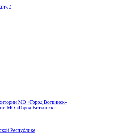
труд)
рритории МО «Город Воткинск»
рии МО «Город Воткинск»
ской Республике