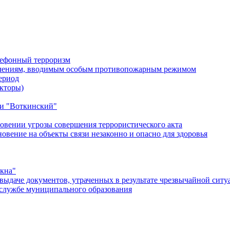
лефонный терроризм
ичениям, вводимым особым противопожарным режимом
ериод
кторы)
и "Воткинский"
овении угрозы совершения террористического акта
ение на объекты связи незаконно и опасно для здоровья
окна"
ыдаче документов, утраченных в результате чрезвычайной ситу
службе муниципального образования