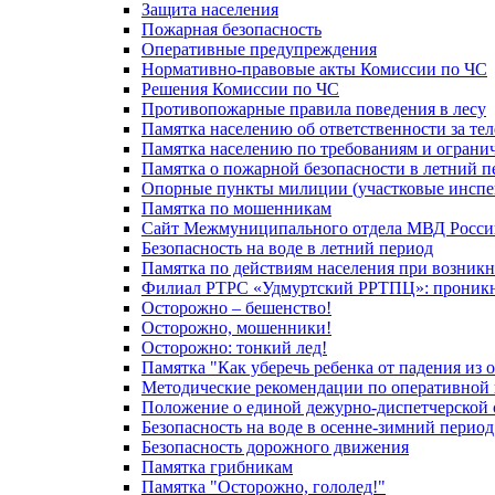
Защита населения
Пожарная безопасность
Оперативные предупреждения
Нормативно-правовые акты Комиссии по ЧС
Решения Комиссии по ЧС
Противопожарные правила поведения в лесу
Памятка населению об ответственности за те
Памятка населению по требованиям и огран
Памятка о пожарной безопасности в летний п
Опорные пункты милиции (участковые инспе
Памятка по мошенникам
Сайт Межмуниципального отдела МВД Росси
Безопасность на воде в летний период
Памятка по действиям населения при возникн
Филиал РТРС «Удмуртский РРТПЦ»: проникнов
Осторожно – бешенство!
Осторожно, мошенники!
Осторожно: тонкий лед!
Памятка "Как уберечь ребенка от падения из 
Методические рекомендации по оперативной в
Положение о единой дежурно-диспетчерской 
Безопасность на воде в осенне-зимний период
Безопасность дорожного движения
Памятка грибникам
Памятка "Осторожно, гололед!"