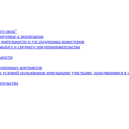
го окна"
ируемые к реализации
еятельности и гос.поддержка инвесторов
малого и среднего предпринимательства
ьности
иционных контрактов
х условий пользования земельными участками, находящимися в 
ательства