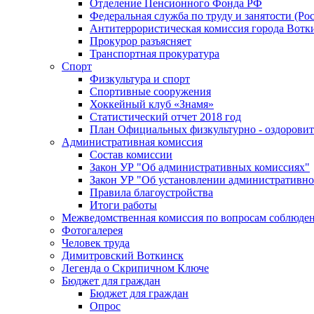
Отделение Пенсионного Фонда РФ
Федеральная служба по труду и занятости (Рос
Антитеррористическая комиссия города Вотк
Прокурор разъясняет
Транспортная прокуратура
Спорт
Физкультура и спорт
Спортивные сооружения
Хоккейный клуб «Знамя»
Статистический отчет 2018 год
План Официальных физкультурно - оздоровит
Административная комиссия
Состав комиссии
Закон УР "Об административных комиссиях"
Закон УР "Об установлении административно
Правила благоустройства
Итоги работы
Межведомственная комиссия по вопросам соблюдени
Фотогалерея
Человек труда
Димитровский Воткинск
Легенда о Скрипичном Ключе
Бюджет для граждан
Бюджет для граждан
Опрос