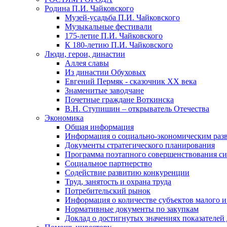
Родина П.И. Чайковского
Музей-усадьба П.И. Чайковского
Музыкальные фестивали
175-летие П.И. Чайковского
К 180-летию П.И. Чайковского
Люди, герои, династии
Аллея славы
Из династии Обуховых
Евгений Пермяк - сказочник XX века
Знаменитые заводчане
Почетные граждане Воткинска
В.Н. Ступишин – открыватель Отечества
Экономика
Общая информация
Информация о социально-экономическим раз
Документы стратегического планирования
Программа поэтапного совершенствования си
Социальное партнерство
Содействие развитию конкуренции
Труд, занятость и охрана труда
Потребительский рынок
Информация о количестве субъектов малого и
Нормативные документы по закупкам
Доклад о достигнутых значениях показателей