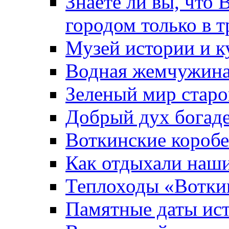
Знаете ли вы, что 
городом только в т
Музей истории и к
Водная жемчужин
Зеленый мир старо
Добрый дух богад
Воткинские короб
Как отдыхали наш
Теплоходы «Вотки
Памятные даты ис