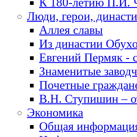
К 180-летию П.И. 
Люди, герои, династ
Аллея славы
Из династии Обух
Евгений Пермяк - 
Знаменитые заводч
Почетные граждан
В.Н. Ступишин – о
Экономика
Общая информаци