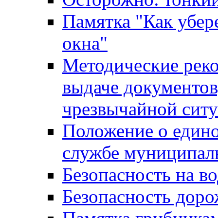
Памятка "Как убере
окна"
Методические рек
выдаче документов
чрезвычайной сит
Положение о един
службе муниципал
Безопасность на в
Безопасность дор