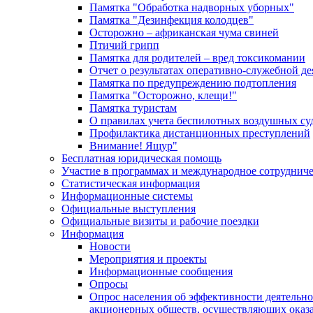
Памятка "Обработка надворных уборных"
Памятка "Дезинфекция колодцев"
Осторожно – африканская чума свиней
Птичий грипп
Памятка для родителей – вред токсикомании
Отчет о результатах оперативно-служебной д
Памятка по предупреждению подтопления
Памятка "Осторожно, клещи!"
Памятка туристам
О правилах учета беспилотных воздушных су
Профилактика дистанционных преступлений
Внимание! Ящур"
Бесплатная юридическая помощь
Участие в программах и международное сотруднич
Статистическая информация
Информационные системы
Официальные выступления
Официальные визиты и рабочие поездки
Информация
Новости
Мероприятия и проекты
Информационные сообщения
Опросы
Опрос населения об эффективности деятельн
акционерных обществ, осуществляющих оказа