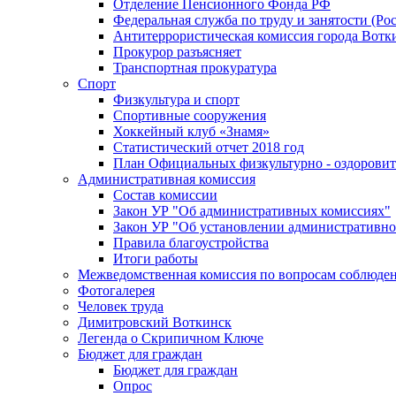
Отделение Пенсионного Фонда РФ
Федеральная служба по труду и занятости (Рос
Антитеррористическая комиссия города Вотк
Прокурор разъясняет
Транспортная прокуратура
Спорт
Физкультура и спорт
Спортивные сооружения
Хоккейный клуб «Знамя»
Статистический отчет 2018 год
План Официальных физкультурно - оздоровит
Административная комиссия
Состав комиссии
Закон УР "Об административных комиссиях"
Закон УР "Об установлении административно
Правила благоустройства
Итоги работы
Межведомственная комиссия по вопросам соблюдени
Фотогалерея
Человек труда
Димитровский Воткинск
Легенда о Скрипичном Ключе
Бюджет для граждан
Бюджет для граждан
Опрос