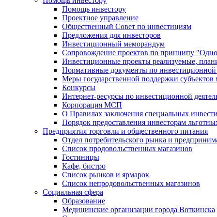
Помощь инвестору
Помощь инвестору
Проектное управление
Общественный Совет по инвестициям
Предложения для инвесторов
Инвестиционный меморандум
Сопровождение проектов по принципу "Oдно
Инвестиционные проекты реализуемые, план
Нормативные документы по инвестиционной д
Меры государственной поддержки субъектов 
Конкурсы
Интернет-ресурсы по инвестиционной деятел
Корпорация МСП
О Правилах заключения специальных инвест
Порядок предоставления инвесторам льготны
Предприятия торговли и общественного питания
Отдел потребительского рынка и предприним
Список продовольственных магазинов
Гостиницы
Кафе, бистро
Cписок рынков и ярмарок
Список непродовольственных магазинов
Социальная сфера
Образование
Медицинские организации города Воткинска