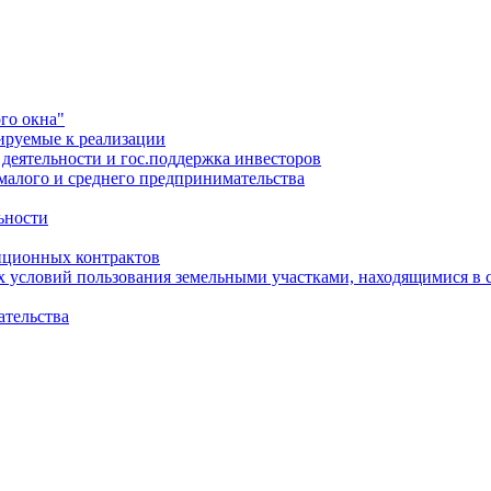
го окна"
ируемые к реализации
еятельности и гос.поддержка инвесторов
малого и среднего предпринимательства
ьности
иционных контрактов
х условий пользования земельными участками, находящимися в 
ательства