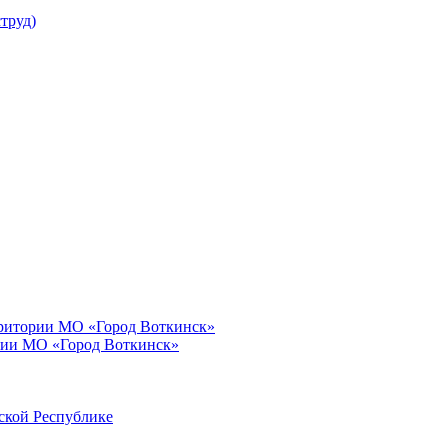
труд)
рритории МО «Город Воткинск»
рии МО «Город Воткинск»
ской Республике