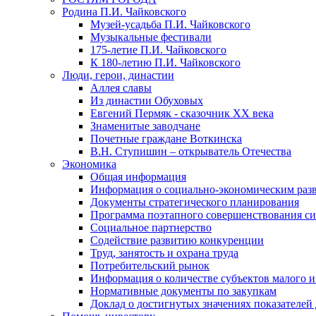
Родина П.И. Чайковского
Музей-усадьба П.И. Чайковского
Музыкальные фестивали
175-летие П.И. Чайковского
К 180-летию П.И. Чайковского
Люди, герои, династии
Аллея славы
Из династии Обуховых
Евгений Пермяк - сказочник XX века
Знаменитые заводчане
Почетные граждане Воткинска
В.Н. Ступишин – открыватель Отечества
Экономика
Общая информация
Информация о социально-экономическим раз
Документы стратегического планирования
Программа поэтапного совершенствования си
Социальное партнерство
Содействие развитию конкуренции
Труд, занятость и охрана труда
Потребительский рынок
Информация о количестве субъектов малого и
Нормативные документы по закупкам
Доклад о достигнутых значениях показателей