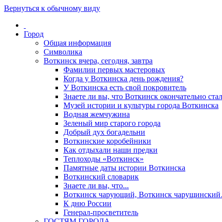
Вернуться к обычному виду
Город
Общая информация
Символика
Воткинск вчера, сегодня, завтра
Фамилии первых мастеровых
Когда у Воткинска день рождения?
У Воткинска есть свой покровитель
Знаете ли вы, что Воткинск окончательно стал
Музей истории и культуры города Воткинска
Водная жемчужина
Зеленый мир старого города
Добрый дух богадельни
Воткинские коробейники
Как отдыхали наши предки
Теплоходы «Воткинск»
Памятные даты истории Воткинска
Воткинский словарик
Знаете ли вы, что...
Воткинск чарующий, Воткинск чарущински
К дню России
Генерал-просветитель
ГОСТЯМ ГОРОДА