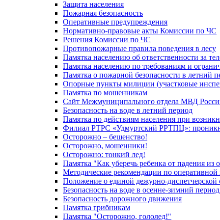
Защита населения
Пожарная безопасность
Оперативные предупреждения
Нормативно-правовые акты Комиссии по ЧС
Решения Комиссии по ЧС
Противопожарные правила поведения в лесу
Памятка населению об ответственности за те
Памятка населению по требованиям и огран
Памятка о пожарной безопасности в летний п
Опорные пункты милиции (участковые инспе
Памятка по мошенникам
Сайт Межмуниципального отдела МВД Росси
Безопасность на воде в летний период
Памятка по действиям населения при возникн
Филиал РТРС «Удмуртский РРТПЦ»: проникнов
Осторожно – бешенство!
Осторожно, мошенники!
Осторожно: тонкий лед!
Памятка "Как уберечь ребенка от падения из 
Методические рекомендации по оперативной в
Положение о единой дежурно-диспетчерской 
Безопасность на воде в осенне-зимний период
Безопасность дорожного движения
Памятка грибникам
Памятка "Осторожно, гололед!"