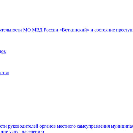
еятельности МО МВД России «Воткинский» и состояние преступн
дов
ество
ости руководителей органов местного самоуправления муниципа
ние услуг населению