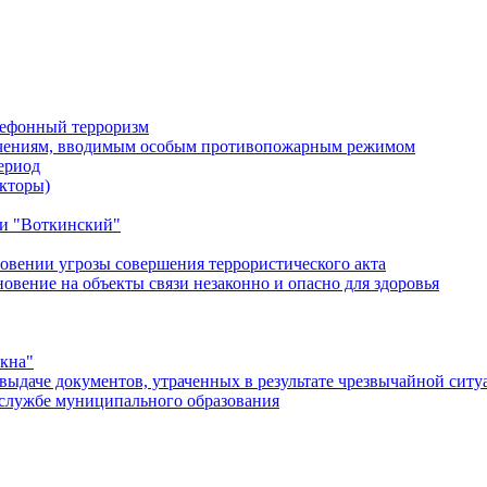
лефонный терроризм
ичениям, вводимым особым противопожарным режимом
ериод
кторы)
и "Воткинский"
овении угрозы совершения террористического акта
ение на объекты связи незаконно и опасно для здоровья
окна"
ыдаче документов, утраченных в результате чрезвычайной ситу
службе муниципального образования