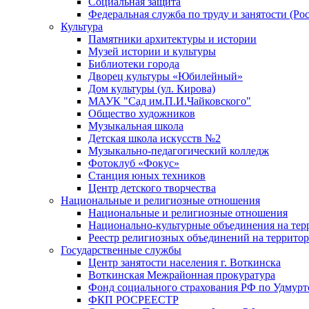
Социальная защита
Федеральная служба по труду и занятости (Рос
Культура
Памятники архитектуры и истории
Музей истории и культуры
Библиотеки города
Дворец культуры «Юбилейный»
Дом культуры (ул. Кирова)
МАУК "Сад им.П.И.Чайковского"
Общество художников
Музыкальная школа
Детская школа искусств №2
Музыкально-педагогический колледж
Фотоклуб «Фокус»
Станция юных техников
Центр детского творчества
Национальные и религиозные отношения
Национальные и религиозные отношения
Национально-культурные объединения на те
Реестр религиозных объединений на террито
Государственные службы
Центр занятости населения г. Воткинска
Воткинская Межрайонная прокуратура
Фонд социального страхования РФ по Удмурт
ФКП РОСРЕЕСТР