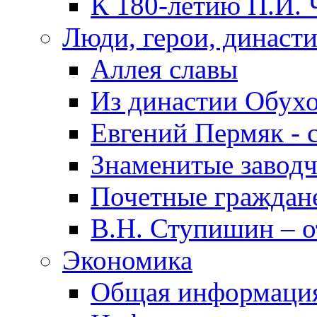
К 180-летию П.И. 
Люди, герои, династ
Аллея славы
Из династии Обух
Евгений Пермяк - 
Знаменитые заводч
Почетные граждан
В.Н. Ступишин – о
Экономика
Общая информаци