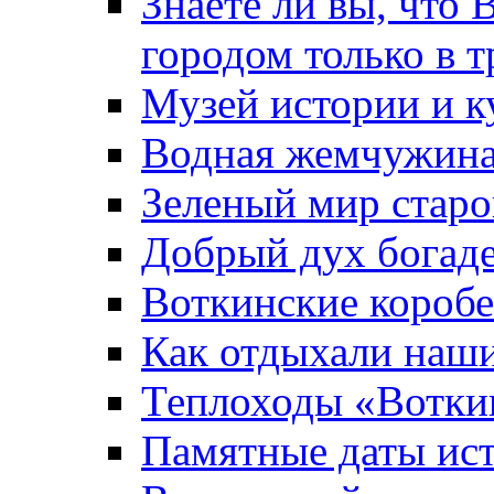
Знаете ли вы, что 
городом только в т
Музей истории и к
Водная жемчужин
Зеленый мир старо
Добрый дух богад
Воткинские короб
Как отдыхали наш
Теплоходы «Вотки
Памятные даты ис