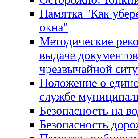
Памятка "Как убере
окна"
Методические рек
выдаче документов
чрезвычайной сит
Положение о един
службе муниципал
Безопасность на в
Безопасность дор