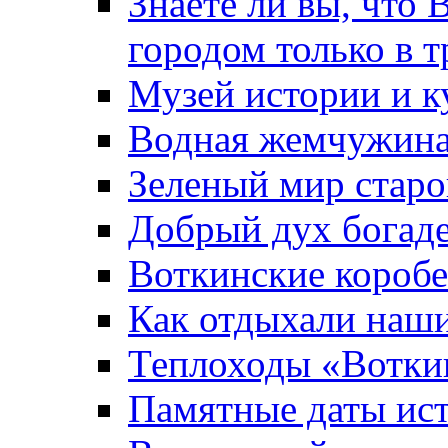
Знаете ли вы, что 
городом только в т
Музей истории и к
Водная жемчужин
Зеленый мир старо
Добрый дух богад
Воткинские короб
Как отдыхали наш
Теплоходы «Вотки
Памятные даты ис