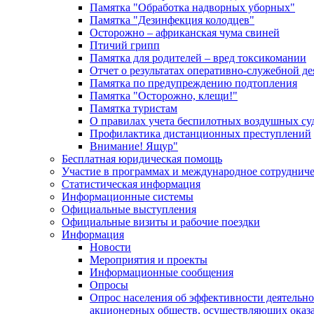
Памятка "Обработка надворных уборных"
Памятка "Дезинфекция колодцев"
Осторожно – африканская чума свиней
Птичий грипп
Памятка для родителей – вред токсикомании
Отчет о результатах оперативно-служебной д
Памятка по предупреждению подтопления
Памятка "Осторожно, клещи!"
Памятка туристам
О правилах учета беспилотных воздушных су
Профилактика дистанционных преступлений
Внимание! Ящур"
Бесплатная юридическая помощь
Участие в программах и международное сотруднич
Статистическая информация
Информационные системы
Официальные выступления
Официальные визиты и рабочие поездки
Информация
Новости
Мероприятия и проекты
Информационные сообщения
Опросы
Опрос населения об эффективности деятельн
акционерных обществ, осуществляющих оказа