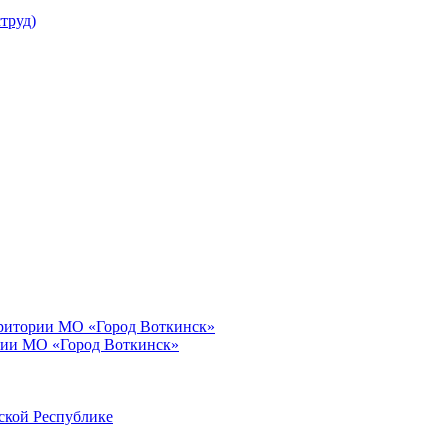
труд)
рритории МО «Город Воткинск»
рии МО «Город Воткинск»
ской Республике