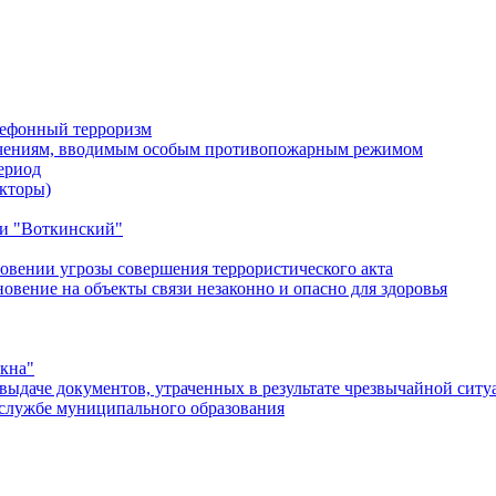
лефонный терроризм
ичениям, вводимым особым противопожарным режимом
ериод
кторы)
и "Воткинский"
овении угрозы совершения террористического акта
ение на объекты связи незаконно и опасно для здоровья
окна"
ыдаче документов, утраченных в результате чрезвычайной ситу
службе муниципального образования