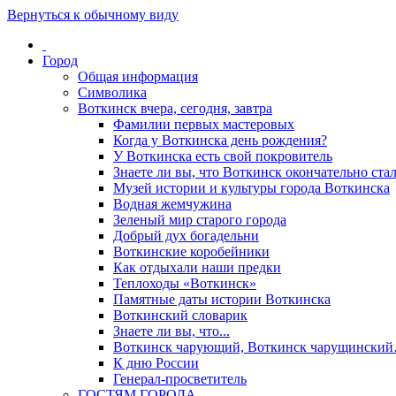
Вернуться к обычному виду
Город
Общая информация
Символика
Воткинск вчера, сегодня, завтра
Фамилии первых мастеровых
Когда у Воткинска день рождения?
У Воткинска есть свой покровитель
Знаете ли вы, что Воткинск окончательно стал
Музей истории и культуры города Воткинска
Водная жемчужина
Зеленый мир старого города
Добрый дух богадельни
Воткинские коробейники
Как отдыхали наши предки
Теплоходы «Воткинск»
Памятные даты истории Воткинска
Воткинский словарик
Знаете ли вы, что...
Воткинск чарующий, Воткинск чарущински
К дню России
Генерал-просветитель
ГОСТЯМ ГОРОДА