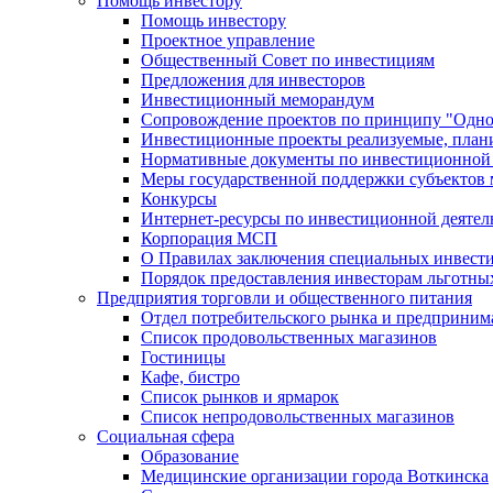
Помощь инвестору
Помощь инвестору
Проектное управление
Общественный Совет по инвестициям
Предложения для инвесторов
Инвестиционный меморандум
Сопровождение проектов по принципу "Oдно
Инвестиционные проекты реализуемые, план
Нормативные документы по инвестиционной д
Меры государственной поддержки субъектов 
Конкурсы
Интернет-ресурсы по инвестиционной деятел
Корпорация МСП
О Правилах заключения специальных инвест
Порядок предоставления инвесторам льготны
Предприятия торговли и общественного питания
Отдел потребительского рынка и предприним
Список продовольственных магазинов
Гостиницы
Кафе, бистро
Cписок рынков и ярмарок
Список непродовольственных магазинов
Социальная сфера
Образование
Медицинские организации города Воткинска