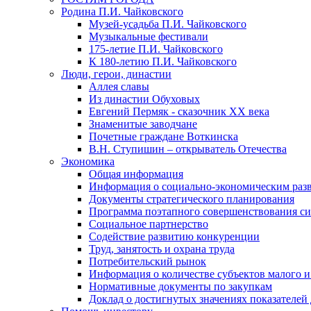
Родина П.И. Чайковского
Музей-усадьба П.И. Чайковского
Музыкальные фестивали
175-летие П.И. Чайковского
К 180-летию П.И. Чайковского
Люди, герои, династии
Аллея славы
Из династии Обуховых
Евгений Пермяк - сказочник XX века
Знаменитые заводчане
Почетные граждане Воткинска
В.Н. Ступишин – открыватель Отечества
Экономика
Общая информация
Информация о социально-экономическим раз
Документы стратегического планирования
Программа поэтапного совершенствования си
Социальное партнерство
Содействие развитию конкуренции
Труд, занятость и охрана труда
Потребительский рынок
Информация о количестве субъектов малого и
Нормативные документы по закупкам
Доклад о достигнутых значениях показателей