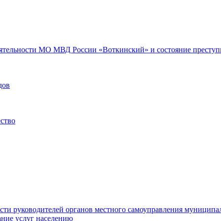
еятельности МО МВД России «Воткинский» и состояние преступн
дов
ество
ости руководителей органов местного самоуправления муниципа
ние услуг населению