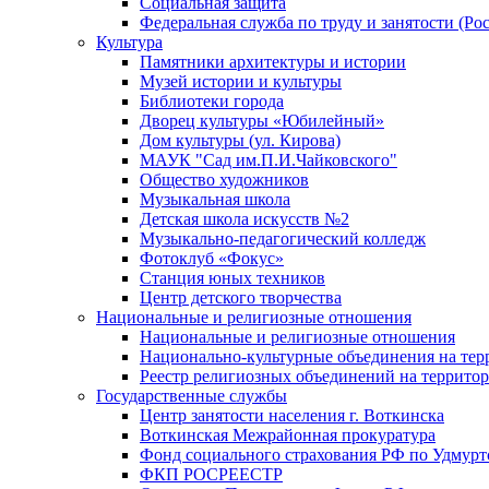
Социальная защита
Федеральная служба по труду и занятости (Рос
Культура
Памятники архитектуры и истории
Музей истории и культуры
Библиотеки города
Дворец культуры «Юбилейный»
Дом культуры (ул. Кирова)
МАУК "Сад им.П.И.Чайковского"
Общество художников
Музыкальная школа
Детская школа искусств №2
Музыкально-педагогический колледж
Фотоклуб «Фокус»
Станция юных техников
Центр детского творчества
Национальные и религиозные отношения
Национальные и религиозные отношения
Национально-культурные объединения на те
Реестр религиозных объединений на террито
Государственные службы
Центр занятости населения г. Воткинска
Воткинская Межрайонная прокуратура
Фонд социального страхования РФ по Удмурт
ФКП РОСРЕЕСТР