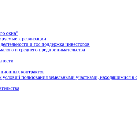
го окна"
ируемые к реализации
еятельности и гос.поддержка инвесторов
малого и среднего предпринимательства
ьности
иционных контрактов
х условий пользования земельными участками, находящимися в 
ательства