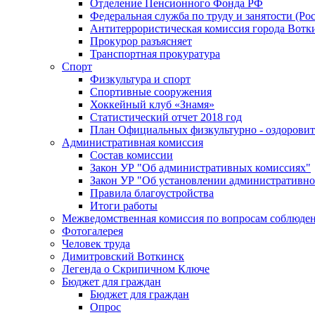
Отделение Пенсионного Фонда РФ
Федеральная служба по труду и занятости (Рос
Антитеррористическая комиссия города Вотк
Прокурор разъясняет
Транспортная прокуратура
Спорт
Физкультура и спорт
Спортивные сооружения
Хоккейный клуб «Знамя»
Статистический отчет 2018 год
План Официальных физкультурно - оздоровит
Административная комиссия
Состав комиссии
Закон УР "Об административных комиссиях"
Закон УР "Об установлении административно
Правила благоустройства
Итоги работы
Межведомственная комиссия по вопросам соблюдени
Фотогалерея
Человек труда
Димитровский Воткинск
Легенда о Скрипичном Ключе
Бюджет для граждан
Бюджет для граждан
Опрос