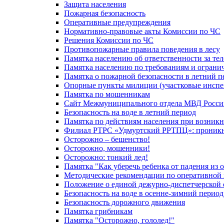
Защита населения
Пожарная безопасность
Оперативные предупреждения
Нормативно-правовые акты Комиссии по ЧС
Решения Комиссии по ЧС
Противопожарные правила поведения в лесу
Памятка населению об ответственности за те
Памятка населению по требованиям и огран
Памятка о пожарной безопасности в летний п
Опорные пункты милиции (участковые инспе
Памятка по мошенникам
Сайт Межмуниципального отдела МВД Росси
Безопасность на воде в летний период
Памятка по действиям населения при возникн
Филиал РТРС «Удмуртский РРТПЦ»: проникнов
Осторожно – бешенство!
Осторожно, мошенники!
Осторожно: тонкий лед!
Памятка "Как уберечь ребенка от падения из 
Методические рекомендации по оперативной в
Положение о единой дежурно-диспетчерской 
Безопасность на воде в осенне-зимний период
Безопасность дорожного движения
Памятка грибникам
Памятка "Осторожно, гололед!"