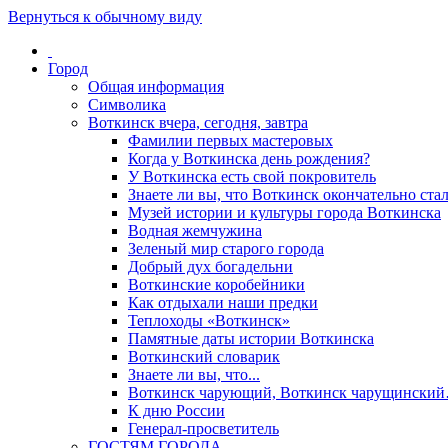
Вернуться к обычному виду
Город
Общая информация
Символика
Воткинск вчера, сегодня, завтра
Фамилии первых мастеровых
Когда у Воткинска день рождения?
У Воткинска есть свой покровитель
Знаете ли вы, что Воткинск окончательно стал
Музей истории и культуры города Воткинска
Водная жемчужина
Зеленый мир старого города
Добрый дух богадельни
Воткинские коробейники
Как отдыхали наши предки
Теплоходы «Воткинск»
Памятные даты истории Воткинска
Воткинский словарик
Знаете ли вы, что...
Воткинск чарующий, Воткинск чарущински
К дню России
Генерал-просветитель
ГОСТЯМ ГОРОДА