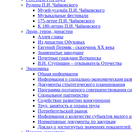
Родина П.И. Чайковского
Музей-усадьба П.И. Чайковского
Музыкальные фестивали
175-летие П.И. Чайковского
К 180-летию П.И. Чайковского
Люди, герои, династии
Аллея славы
Из династии Обуховых
Евгений Пермяк - сказочник XX века
Знаменитые заводчане
Почетные граждане Воткинска
В.Н. Ступишин – открыватель Отечества
Экономика
Общая информация
Информация о социально-экономическим раз
Документы стратегического планирования
Программа поэтапного совершенствования си
Социальное партнерство
Содействие развитию конкуренции
Труд, занятость и охрана труда
Потребительский рынок
Информация о количестве субъектов малого и
Нормативные документы по закупкам
Доклад о достигнутых значениях показателей