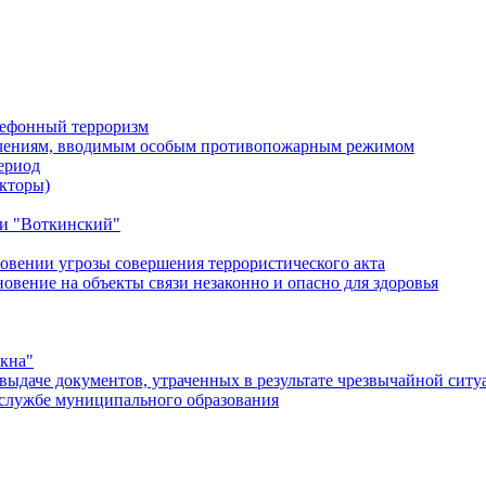
лефонный терроризм
ичениям, вводимым особым противопожарным режимом
ериод
кторы)
и "Воткинский"
овении угрозы совершения террористического акта
ение на объекты связи незаконно и опасно для здоровья
окна"
ыдаче документов, утраченных в результате чрезвычайной ситу
службе муниципального образования