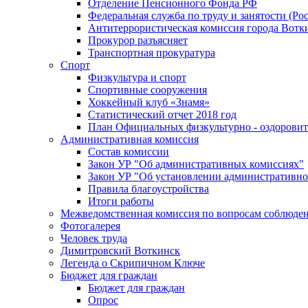
Отделение Пенсионного Фонда РФ
Федеральная служба по труду и занятости (Рос
Антитеррористическая комиссия города Вотк
Прокурор разъясняет
Транспортная прокуратура
Спорт
Физкультура и спорт
Спортивные сооружения
Хоккейный клуб «Знамя»
Статистический отчет 2018 год
План Официальных физкультурно - оздоровит
Административная комиссия
Состав комиссии
Закон УР "Об административных комиссиях"
Закон УР "Об установлении административно
Правила благоустройства
Итоги работы
Межведомственная комиссия по вопросам соблюдени
Фотогалерея
Человек труда
Димитровский Воткинск
Легенда о Скрипичном Ключе
Бюджет для граждан
Бюджет для граждан
Опрос