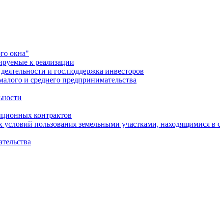
го окна"
ируемые к реализации
еятельности и гос.поддержка инвесторов
малого и среднего предпринимательства
ьности
иционных контрактов
х условий пользования земельными участками, находящимися в 
ательства