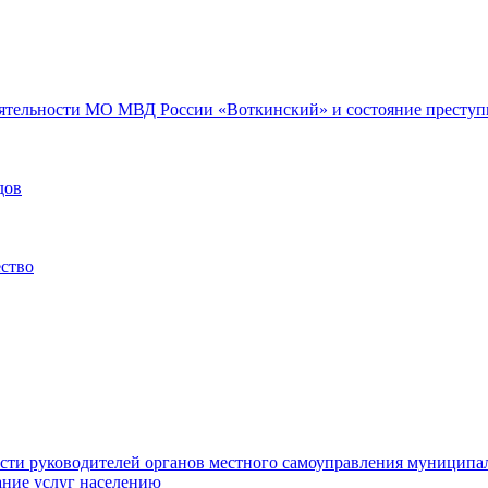
еятельности МО МВД России «Воткинский» и состояние преступн
дов
ество
ости руководителей органов местного самоуправления муниципа
ние услуг населению