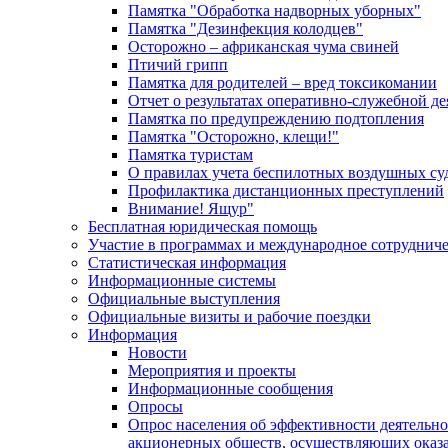
Памятка "Обработка надворных уборных"
Памятка "Дезинфекция колодцев"
Осторожно – африканская чума свиней
Птичий грипп
Памятка для родителей – вред токсикомании
Отчет о результатах оперативно-служебной д
Памятка по предупреждению подтопления
Памятка "Осторожно, клещи!"
Памятка туристам
О правилах учета беспилотных воздушных су
Профилактика дистанционных преступлений
Внимание! Ящур"
Бесплатная юридическая помощь
Участие в программах и международное сотруднич
Статистическая информация
Информационные системы
Официальные выступления
Официальные визиты и рабочие поездки
Информация
Новости
Мероприятия и проекты
Информационные сообщения
Опросы
Опрос населения об эффективности деятельн
акционерных обществ, осуществляющих оказа