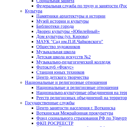
Социальная защита
Федеральная служба по труду и занятости (Рос
Культура
Памятники архитектуры и истории
Музей истории и культуры
Библиотеки города
Дворец культуры «Юбилейный»
Дом культуры (ул. Кирова)
МАУК "Сад им.П.И.Чайковского"
Общество художников
Музыкальная школа
Детская школа искусств №2
Музыкально-педагогический колледж
Фотоклуб «Фокус»
Станция юных техников
Центр детского творчества
Национальные и религиозные отношения
Национальные и религиозные отношения
Национально-культурные объединения на те
Реестр религиозных объединений на террито
Государственные службы
Центр занятости населения г. Воткинска
Воткинская Межрайонная прокуратура
Фонд социального страхования РФ по Удмурт
ФКП РОСРЕЕСТР