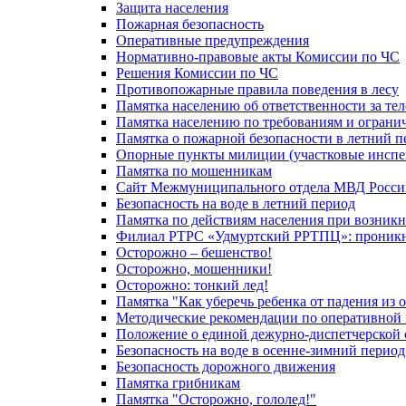
Защита населения
Пожарная безопасность
Оперативные предупреждения
Нормативно-правовые акты Комиссии по ЧС
Решения Комиссии по ЧС
Противопожарные правила поведения в лесу
Памятка населению об ответственности за те
Памятка населению по требованиям и огран
Памятка о пожарной безопасности в летний п
Опорные пункты милиции (участковые инспе
Памятка по мошенникам
Сайт Межмуниципального отдела МВД Росси
Безопасность на воде в летний период
Памятка по действиям населения при возникн
Филиал РТРС «Удмуртский РРТПЦ»: проникнов
Осторожно – бешенство!
Осторожно, мошенники!
Осторожно: тонкий лед!
Памятка "Как уберечь ребенка от падения из 
Методические рекомендации по оперативной в
Положение о единой дежурно-диспетчерской 
Безопасность на воде в осенне-зимний период
Безопасность дорожного движения
Памятка грибникам
Памятка "Осторожно, гололед!"