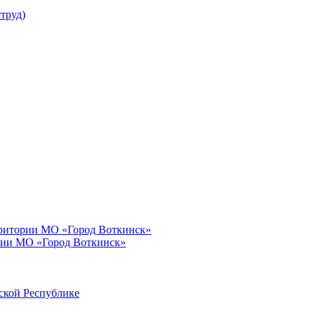
труд)
рритории МО «Город Воткинск»
рии МО «Город Воткинск»
ской Республике