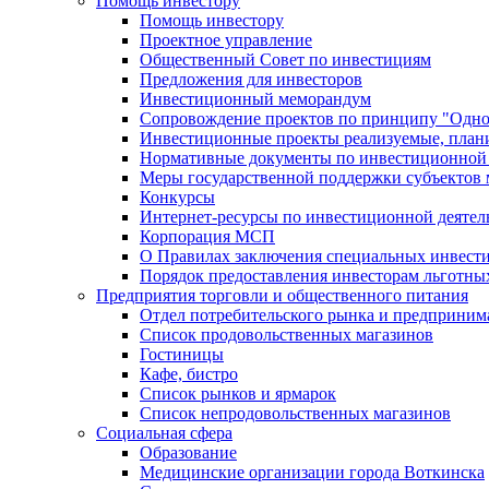
Помощь инвестору
Помощь инвестору
Проектное управление
Общественный Совет по инвестициям
Предложения для инвесторов
Инвестиционный меморандум
Сопровождение проектов по принципу "Oдно
Инвестиционные проекты реализуемые, план
Нормативные документы по инвестиционной д
Меры государственной поддержки субъектов 
Конкурсы
Интернет-ресурсы по инвестиционной деятел
Корпорация МСП
О Правилах заключения специальных инвест
Порядок предоставления инвесторам льготны
Предприятия торговли и общественного питания
Отдел потребительского рынка и предприним
Список продовольственных магазинов
Гостиницы
Кафе, бистро
Cписок рынков и ярмарок
Список непродовольственных магазинов
Социальная сфера
Образование
Медицинские организации города Воткинска