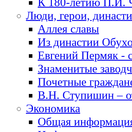
К 180-летию П.И. 
Люди, герои, династ
Аллея славы
Из династии Обух
Евгений Пермяк - 
Знаменитые заводч
Почетные граждан
В.Н. Ступишин – о
Экономика
Общая информаци