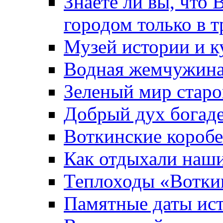
Знаете ли вы, что 
городом только в т
Музей истории и к
Водная жемчужин
Зеленый мир старо
Добрый дух богад
Воткинские короб
Как отдыхали наш
Теплоходы «Вотки
Памятные даты ис