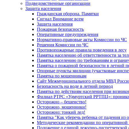
Подведомственные организации
Защита населения
Гражданская оборона. Памятки
Сигнал Внимание всем
Защита населения
Пожарная безопасность
Оперативные предупреждения
Нормативно-правовые акты Комиссии по ЧС
Решения Комиссии по ЧС
Противопожарные правила поведения в лесу
Памятка населению об ответственности за те
Памятка населению по требованиям и огран
Памятка о пожарной безопасности в летний п
Опорные пункты милиции (участковые инспе
Памятка по мошенникам
Сайт Межмуниципального отдела МВД Росси
Безопасность на воде в летний период
Памятка по действиям населения при возникн
Филиал РТРС «Удмуртский РРТПЦ»: проникнов
Осторожно – бешенство!
Осторожно, мошенники!
Осторожно: тонкий лед!
Памятка "Как уберечь ребенка от падения из 
Методические рекомендации по оперативной в
Положение о единой дежурно-диспетчерской 