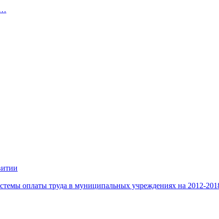
й…
витии
стемы оплаты труда в муниципальных учреждениях на 2012-201