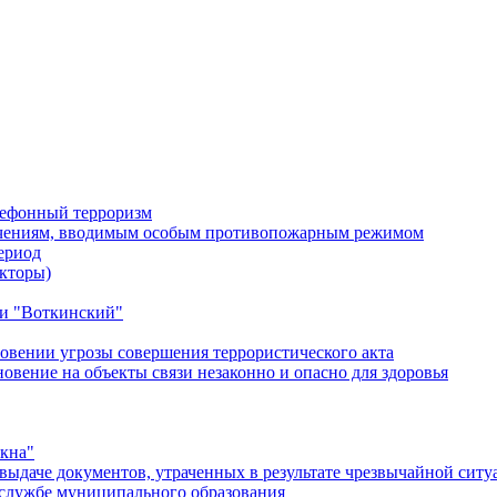
лефонный терроризм
ичениям, вводимым особым противопожарным режимом
ериод
кторы)
и "Воткинский"
овении угрозы совершения террористического акта
ение на объекты связи незаконно и опасно для здоровья
окна"
ыдаче документов, утраченных в результате чрезвычайной ситу
службе муниципального образования