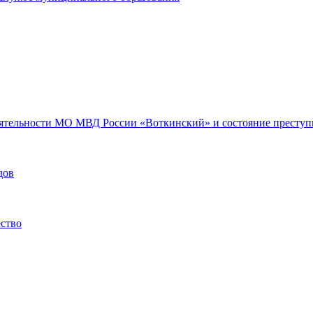
еятельности МО МВД России «Воткинский» и состояние преступн
дов
ество