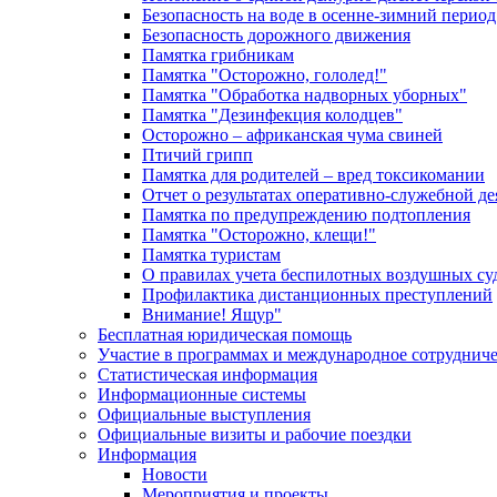
Безопасность на воде в осенне-зимний период
Безопасность дорожного движения
Памятка грибникам
Памятка "Осторожно, гололед!"
Памятка "Обработка надворных уборных"
Памятка "Дезинфекция колодцев"
Осторожно – африканская чума свиней
Птичий грипп
Памятка для родителей – вред токсикомании
Отчет о результатах оперативно-служебной д
Памятка по предупреждению подтопления
Памятка "Осторожно, клещи!"
Памятка туристам
О правилах учета беспилотных воздушных су
Профилактика дистанционных преступлений
Внимание! Ящур"
Бесплатная юридическая помощь
Участие в программах и международное сотруднич
Статистическая информация
Информационные системы
Официальные выступления
Официальные визиты и рабочие поездки
Информация
Новости
Мероприятия и проекты