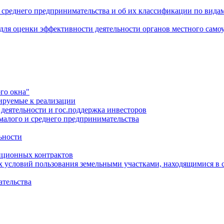
 среднего предпринимательства и об их классификации по видам
 для оценки эффективности деятельности органов местного само
го окна"
ируемые к реализации
еятельности и гос.поддержка инвесторов
малого и среднего предпринимательства
ьности
иционных контрактов
х условий пользования земельными участками, находящимися в 
ательства