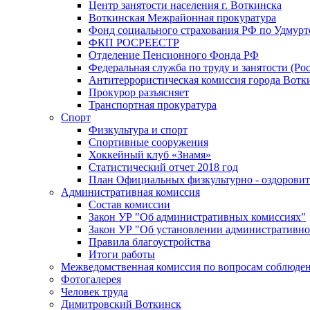
Центр занятости населения г. Воткинска
Воткинская Межрайонная прокуратура
Фонд социального страхования РФ по Удмурт
ФКП РОСРЕЕСТР
Отделение Пенсионного Фонда РФ
Федеральная служба по труду и занятости (Рос
Антитеррористическая комиссия города Вотк
Прокурор разъясняет
Транспортная прокуратура
Спорт
Физкультура и спорт
Спортивные сооружения
Хоккейный клуб «Знамя»
Статистический отчет 2018 год
План Официальных физкультурно - оздоровит
Административная комиссия
Состав комиссии
Закон УР "Об административных комиссиях"
Закон УР "Об установлении административно
Правила благоустройства
Итоги работы
Межведомственная комиссия по вопросам соблюдени
Фотогалерея
Человек труда
Димитровский Воткинск