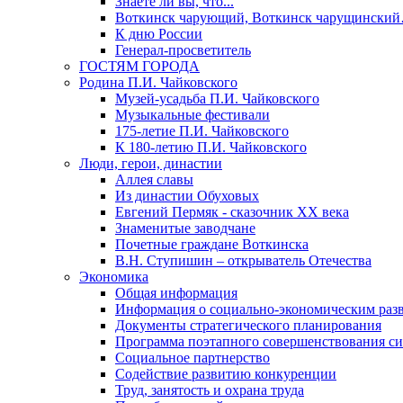
Знаете ли вы, что...
Воткинск чарующий, Воткинск чарущински
К дню России
Генерал-просветитель
ГОСТЯМ ГОРОДА
Родина П.И. Чайковского
Музей-усадьба П.И. Чайковского
Музыкальные фестивали
175-летие П.И. Чайковского
К 180-летию П.И. Чайковского
Люди, герои, династии
Аллея славы
Из династии Обуховых
Евгений Пермяк - сказочник XX века
Знаменитые заводчане
Почетные граждане Воткинска
В.Н. Ступишин – открыватель Отечества
Экономика
Общая информация
Информация о социально-экономическим раз
Документы стратегического планирования
Программа поэтапного совершенствования си
Социальное партнерство
Содействие развитию конкуренции
Труд, занятость и охрана труда