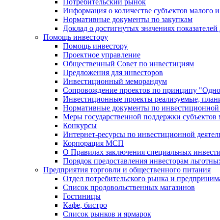
Потребительский рынок
Информация о количестве субъектов малого и
Нормативные документы по закупкам
Доклад о достигнутых значениях показателей
Помощь инвестору
Помощь инвестору
Проектное управление
Общественный Совет по инвестициям
Предложения для инвесторов
Инвестиционный меморандум
Сопровождение проектов по принципу "Oдно
Инвестиционные проекты реализуемые, план
Нормативные документы по инвестиционной д
Меры государственной поддержки субъектов 
Конкурсы
Интернет-ресурсы по инвестиционной деятел
Корпорация МСП
О Правилах заключения специальных инвест
Порядок предоставления инвесторам льготны
Предприятия торговли и общественного питания
Отдел потребительского рынка и предприним
Список продовольственных магазинов
Гостиницы
Кафе, бистро
Cписок рынков и ярмарок