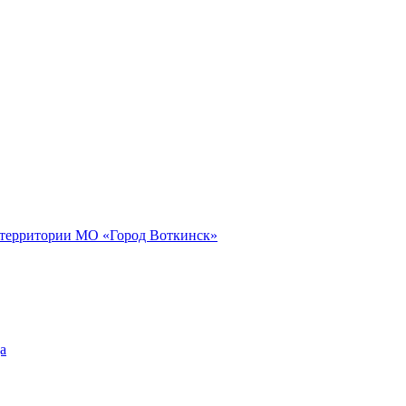
 территории МО «Город Воткинск»
а