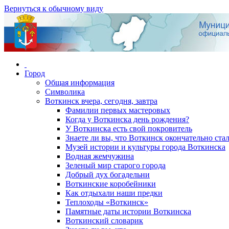
Вернуться к обычному виду
Город
Общая информация
Символика
Воткинск вчера, сегодня, завтра
Фамилии первых мастеровых
Когда у Воткинска день рождения?
У Воткинска есть свой покровитель
Знаете ли вы, что Воткинск окончательно стал
Музей истории и культуры города Воткинска
Водная жемчужина
Зеленый мир старого города
Добрый дух богадельни
Воткинские коробейники
Как отдыхали наши предки
Теплоходы «Воткинск»
Памятные даты истории Воткинска
Воткинский словарик