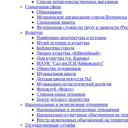
Список непродовольственных магазинов
Социальная сфера
Образование
Медицинские организации города Воткинска
Социальная защита
Федеральная служба по труду и занятости (Рос
Культура
Памятники архитектуры и истории
Музей истории и культуры
Библиотеки города
Дворец культуры «Юбилейный»
Дом культуры (ул. Кирова)
МАУК "Сад им.П.И.Чайковского"
Общество художников
Музыкальная школа
Детская школа искусств №2
Музыкально-педагогический колледж
Фотоклуб «Фокус»
Станция юных техников
Центр детского творчества
Национальные и религиозные отношения
Национальные и религиозные отношения
Национально-культурные объединения на те
Реестр религиозных объединений на террито
Государственные службы