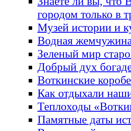
Знаете ли вы, что 
городом только в т
Музей истории и к
Водная жемчужин
Зеленый мир старо
Добрый дух богад
Воткинские короб
Как отдыхали наш
Теплоходы «Вотки
Памятные даты ис