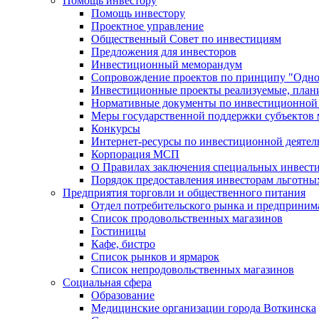
Помощь инвестору
Помощь инвестору
Проектное управление
Общественный Совет по инвестициям
Предложения для инвесторов
Инвестиционный меморандум
Сопровождение проектов по принципу "Oдно
Инвестиционные проекты реализуемые, план
Нормативные документы по инвестиционной д
Меры государственной поддержки субъектов 
Конкурсы
Интернет-ресурсы по инвестиционной деятел
Корпорация МСП
О Правилах заключения специальных инвест
Порядок предоставления инвесторам льготны
Предприятия торговли и общественного питания
Отдел потребительского рынка и предприним
Список продовольственных магазинов
Гостиницы
Кафе, бистро
Cписок рынков и ярмарок
Список непродовольственных магазинов
Социальная сфера
Образование
Медицинские организации города Воткинска