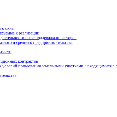
го окна"
ируемые к реализации
еятельности и гос.поддержка инвесторов
малого и среднего предпринимательства
ьности
иционных контрактов
х условий пользования земельными участками, находящимися в 
ательства