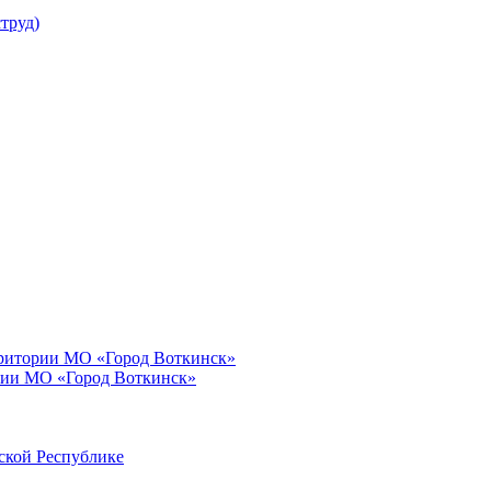
труд)
рритории МО «Город Воткинск»
рии МО «Город Воткинск»
ской Республике