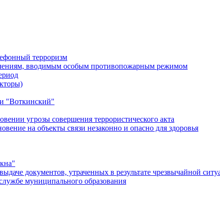
лефонный терроризм
ичениям, вводимым особым противопожарным режимом
ериод
кторы)
и "Воткинский"
овении угрозы совершения террористического акта
ение на объекты связи незаконно и опасно для здоровья
окна"
ыдаче документов, утраченных в результате чрезвычайной ситу
службе муниципального образования