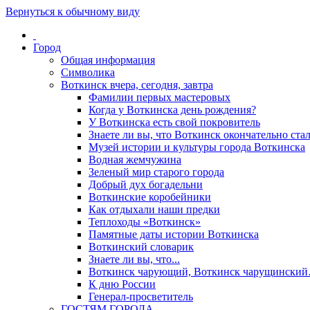
Вернуться к обычному виду
Город
Общая информация
Символика
Воткинск вчера, сегодня, завтра
Фамилии первых мастеровых
Когда у Воткинска день рождения?
У Воткинска есть свой покровитель
Знаете ли вы, что Воткинск окончательно стал
Музей истории и культуры города Воткинска
Водная жемчужина
Зеленый мир старого города
Добрый дух богадельни
Воткинские коробейники
Как отдыхали наши предки
Теплоходы «Воткинск»
Памятные даты истории Воткинска
Воткинский словарик
Знаете ли вы, что...
Воткинск чарующий, Воткинск чарущински
К дню России
Генерал-просветитель
ГОСТЯМ ГОРОДА