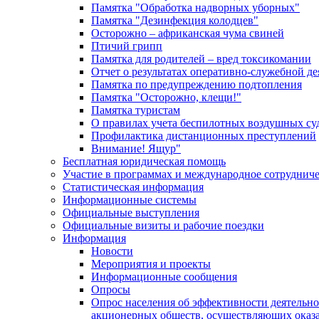
Памятка "Обработка надворных уборных"
Памятка "Дезинфекция колодцев"
Осторожно – африканская чума свиней
Птичий грипп
Памятка для родителей – вред токсикомании
Отчет о результатах оперативно-служебной д
Памятка по предупреждению подтопления
Памятка "Осторожно, клещи!"
Памятка туристам
О правилах учета беспилотных воздушных су
Профилактика дистанционных преступлений
Внимание! Ящур"
Бесплатная юридическая помощь
Участие в программах и международное сотруднич
Статистическая информация
Информационные системы
Официальные выступления
Официальные визиты и рабочие поездки
Информация
Новости
Мероприятия и проекты
Информационные сообщения
Опросы
Опрос населения об эффективности деятельн
акционерных обществ, осуществляющих оказа