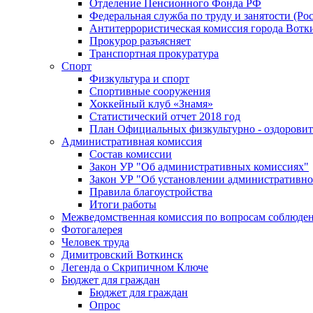
Отделение Пенсионного Фонда РФ
Федеральная служба по труду и занятости (Рос
Антитеррористическая комиссия города Вотк
Прокурор разъясняет
Транспортная прокуратура
Спорт
Физкультура и спорт
Спортивные сооружения
Хоккейный клуб «Знамя»
Статистический отчет 2018 год
План Официальных физкультурно - оздоровит
Административная комиссия
Состав комиссии
Закон УР "Об административных комиссиях"
Закон УР "Об установлении административно
Правила благоустройства
Итоги работы
Межведомственная комиссия по вопросам соблюдени
Фотогалерея
Человек труда
Димитровский Воткинск
Легенда о Скрипичном Ключе
Бюджет для граждан
Бюджет для граждан
Опрос