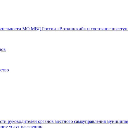
еятельности МО МВД России «Воткинский» и состояние преступн
дов
ество
ости руководителей органов местного самоуправления муниципа
ние услуг населению