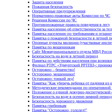
Защита населения
Пожарная безопасность
Оперативные предупреждения
Нормативно-правовые акты Комиссии по ЧС
Решения Комиссии по ЧС
Противопожарные правила поведения в лесу
Памятка населению об ответственности за те
Памятка населению по требованиям и огран
Памятка о пожарной безопасности в летний п
Опорные пункты милиции (участковые инспе
Памятка по мошенникам
Сайт Межмуниципального отдела МВД Росси
Безопасность на воде в летний период
Памятка по действиям населения при возникн
Филиал РТРС «Удмуртский РРТПЦ»: проникнов
Осторожно – бешенство!
Осторожно, мошенники!
Осторожно: тонкий лед!
Памятка "Как уберечь ребенка от падения из 
Методические рекомендации по оперативной в
Положение о единой дежурно-диспетчерской 
Безопасность на воде в осенне-зимний период
Безопасность дорожного движения
Памятка грибникам
Памятка "Осторожно, гололед!"