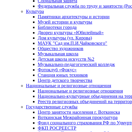
Социальная защита
Федеральная служба по труду и занятости (Рос
Культура
Памятники архитектуры и истории
Музей истории и культуры
Библиотеки города
Дворец культуры «Юбилейный»
Дом культуры (ул. Кирова)
МАУК "Сад им.П.И.Чайковского"
Общество художников
Музыкальная школа
Детская школа искусств №2
Музыкально-педагогический колледж
Фотоклуб «Фокус»
Станция юных техников
Центр детского творчества
Национальные и религиозные отношения
Национальные и религиозные отношения
Национально-культурные объединения на те
Реестр религиозных объединений на террито
Государственные службы
Центр занятости населения г. Воткинска
Воткинская Межрайонная прокуратура
Фонд социального страхования РФ по Удмурт
ФКП РОСРЕЕСТР