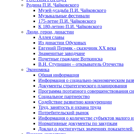
Родина П.И. Чайковского
Музей-усадьба П.И. Чайковского
Музыкальные фестивали
175-летие П.И. Чайковского
К 180-летию П.И. Чайковского
Люди, герои, династии
Аллея славы
Из династии Обуховых
Евгений Пермяк - сказочник XX века
Знаменитые заводчане
Почетные граждане Воткинска
В.Н. Ступишин – открыватель Отечества
Экономика
Общая информация
Информация о социально-экономическим раз
Документы стратегического планирования
Программа поэтапного совершенствования си
Социальное партнерство
Содействие развитию конкуренции
Труд, занятость и охрана труда
Потребительский рынок
Информация о количестве субъектов малого и
Нормативные документы по закупкам
Доклад о достигнутых значениях показателей