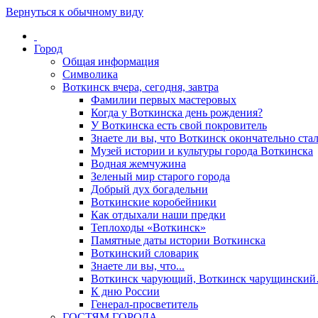
Вернуться к обычному виду
Город
Общая информация
Символика
Воткинск вчера, сегодня, завтра
Фамилии первых мастеровых
Когда у Воткинска день рождения?
У Воткинска есть свой покровитель
Знаете ли вы, что Воткинск окончательно стал
Музей истории и культуры города Воткинска
Водная жемчужина
Зеленый мир старого города
Добрый дух богадельни
Воткинские коробейники
Как отдыхали наши предки
Теплоходы «Воткинск»
Памятные даты истории Воткинска
Воткинский словарик
Знаете ли вы, что...
Воткинск чарующий, Воткинск чарущински
К дню России
Генерал-просветитель
ГОСТЯМ ГОРОДА