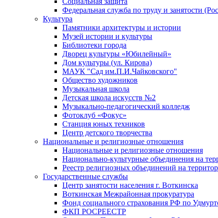
Социальная защита
Федеральная служба по труду и занятости (Рос
Культура
Памятники архитектуры и истории
Музей истории и культуры
Библиотеки города
Дворец культуры «Юбилейный»
Дом культуры (ул. Кирова)
МАУК "Сад им.П.И.Чайковского"
Общество художников
Музыкальная школа
Детская школа искусств №2
Музыкально-педагогический колледж
Фотоклуб «Фокус»
Станция юных техников
Центр детского творчества
Национальные и религиозные отношения
Национальные и религиозные отношения
Национально-культурные объединения на те
Реестр религиозных объединений на террито
Государственные службы
Центр занятости населения г. Воткинска
Воткинская Межрайонная прокуратура
Фонд социального страхования РФ по Удмурт
ФКП РОСРЕЕСТР