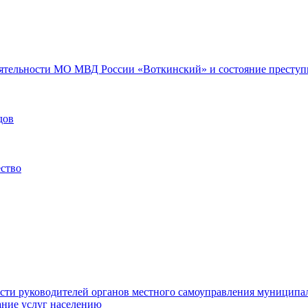
еятельности МО МВД России «Воткинский» и состояние преступн
дов
ество
ости руководителей органов местного самоуправления муниципа
ние услуг населению