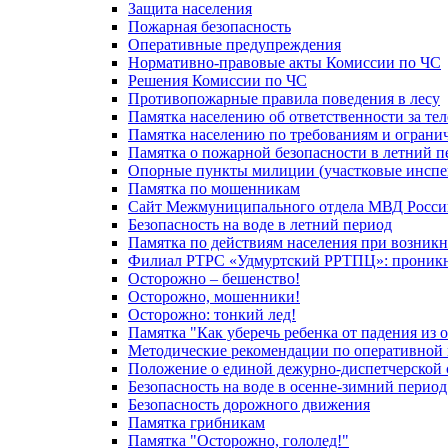
Защита населения
Пожарная безопасность
Оперативные предупреждения
Нормативно-правовые акты Комиссии по ЧС
Решения Комиссии по ЧС
Противопожарные правила поведения в лесу
Памятка населению об ответственности за те
Памятка населению по требованиям и огран
Памятка о пожарной безопасности в летний п
Опорные пункты милиции (участковые инспе
Памятка по мошенникам
Сайт Межмуниципального отдела МВД Росси
Безопасность на воде в летний период
Памятка по действиям населения при возникн
Филиал РТРС «Удмуртский РРТПЦ»: проникнов
Осторожно – бешенство!
Осторожно, мошенники!
Осторожно: тонкий лед!
Памятка "Как уберечь ребенка от падения из 
Методические рекомендации по оперативной в
Положение о единой дежурно-диспетчерской 
Безопасность на воде в осенне-зимний период
Безопасность дорожного движения
Памятка грибникам
Памятка "Осторожно, гололед!"