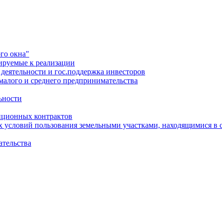
го окна"
ируемые к реализации
еятельности и гос.поддержка инвесторов
малого и среднего предпринимательства
ьности
иционных контрактов
х условий пользования земельными участками, находящимися в 
ательства