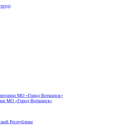
труд)
рритории МО «Город Воткинск»
рии МО «Город Воткинск»
ской Республике