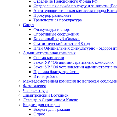
Отделение Пенсионного Фонда РФ
Федеральная служба по труду и занятости (Рос
Антитеррористическая комиссия города Вотк
Прокурор разъясняет
Транспортная прокуратура
Спорт
Физкультура и спорт
Спортивные сооружения
Хоккейный клуб «Знамя»
Статистический отчет 2018 год
План Официальных физкультурно - оздоровит
Административная комиссия
Состав комиссии
Закон УР "Об административных комиссиях"
Закон УР "Об установлении административно
Правила благоустройства
Итоги работы
Межведомственная комиссия по вопросам соблюдени
Фотогалерея
Человек труда
Димитровский Воткинск
Легенда о Скрипичном Ключе
Бюджет для граждан
Бюджет для граждан
Опрос