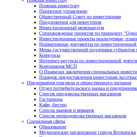
Помощь инвестору
Помощь инвестору
Проектное управление
Общественный Совет по инвестициям
Предложения для инвесторов
Инвестиционный меморандум
Сопровождение проектов по принципу "Oдно
Инвестиционные проекты реализуемые, план
Нормативные документы по инвестиционной д
Меры государственной поддержки субъектов 
Конкурсы
Интернет-ресурсы по инвестиционной деятел
Корпорация МСП
О Правилах заключения специальных инвест
Порядок предоставления инвесторам льготны
Предприятия торговли и общественного питания
Отдел потребительского рынка и предприним
Список продовольственных магазинов
Гостиницы
Кафе, бистро
Cписок рынков и ярмарок
Список непродовольственных магазинов
Социальная сфера
Образование
Медицинские организации города Воткинска