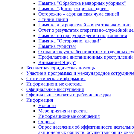
Памятка "Обработка надворных уборных"
Памятка "Дезинфекция колодцев"
Осторожно – африканская чума свиней
Птичий грипп
Памятка для родителей – вред токсикомании
Отчет о результатах оперативно-служебной д
Памятка по предупреждению подтопления
Памятка "Осторожно, клещи!"
Памятка туристам
О правилах учета беспилотных воздушных су
Профилактика дистанционных преступлений
Внимание! Ящур"
Бесплатная юридическая помощь
Участие в программах и международное сотруднич
Статистическая информация
Информационные системы
Официальные выступления
Официальные визиты и рабочие поездки
Информация
Новости
Мероприятия и проекты
Информационные сообщения
Опросы
Опрос населения об эффективности деятельн
акционерных обществ, осуществляющих оказа