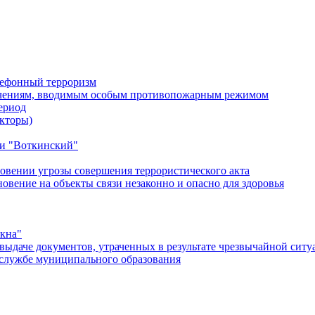
лефонный терроризм
ичениям, вводимым особым противопожарным режимом
ериод
кторы)
и "Воткинский"
овении угрозы совершения террористического акта
ение на объекты связи незаконно и опасно для здоровья
окна"
ыдаче документов, утраченных в результате чрезвычайной ситу
службе муниципального образования