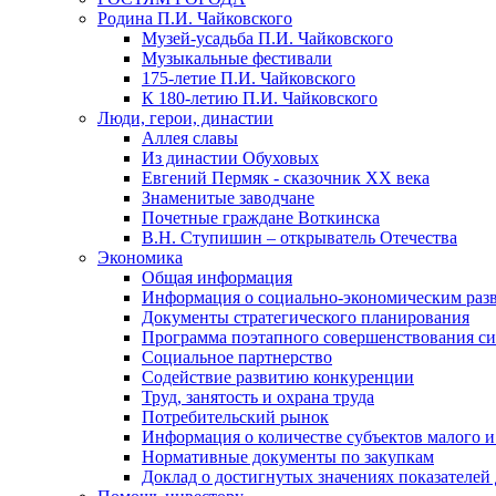
Родина П.И. Чайковского
Музей-усадьба П.И. Чайковского
Музыкальные фестивали
175-летие П.И. Чайковского
К 180-летию П.И. Чайковского
Люди, герои, династии
Аллея славы
Из династии Обуховых
Евгений Пермяк - сказочник XX века
Знаменитые заводчане
Почетные граждане Воткинска
В.Н. Ступишин – открыватель Отечества
Экономика
Общая информация
Информация о социально-экономическим раз
Документы стратегического планирования
Программа поэтапного совершенствования си
Социальное партнерство
Содействие развитию конкуренции
Труд, занятость и охрана труда
Потребительский рынок
Информация о количестве субъектов малого и
Нормативные документы по закупкам
Доклад о достигнутых значениях показателей