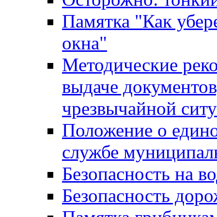
Памятка "Как убере
окна"
Методические рек
выдаче документов
чрезвычайной сит
Положение о един
службе муниципал
Безопасность на в
Безопасность дор