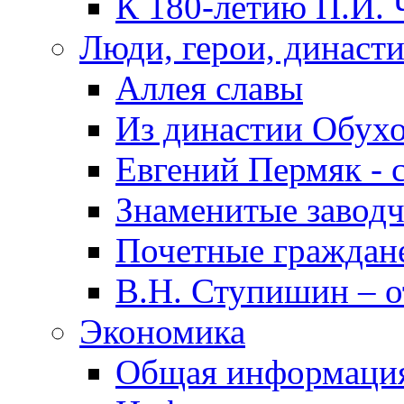
К 180-летию П.И. 
Люди, герои, династ
Аллея славы
Из династии Обух
Евгений Пермяк - 
Знаменитые заводч
Почетные граждан
В.Н. Ступишин – о
Экономика
Общая информаци