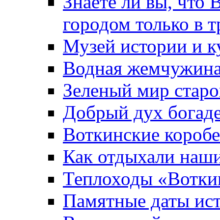
Знаете ли вы, что 
городом только в т
Музей истории и к
Водная жемчужин
Зеленый мир старо
Добрый дух богад
Воткинские короб
Как отдыхали наш
Теплоходы «Вотки
Памятные даты ис