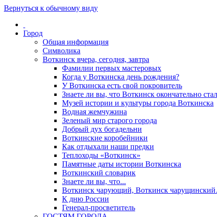
Вернуться к обычному виду
Город
Общая информация
Символика
Воткинск вчера, сегодня, завтра
Фамилии первых мастеровых
Когда у Воткинска день рождения?
У Воткинска есть свой покровитель
Знаете ли вы, что Воткинск окончательно стал
Музей истории и культуры города Воткинска
Водная жемчужина
Зеленый мир старого города
Добрый дух богадельни
Воткинские коробейники
Как отдыхали наши предки
Теплоходы «Воткинск»
Памятные даты истории Воткинска
Воткинский словарик
Знаете ли вы, что...
Воткинск чарующий, Воткинск чарущински
К дню России
Генерал-просветитель
ГОСТЯМ ГОРОДА