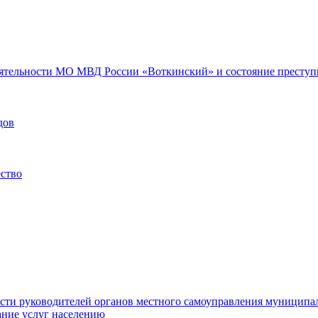
еятельности МО МВД России «Воткинский» и состояние преступн
дов
ество
ости руководителей органов местного самоуправления муниципа
ние услуг населению