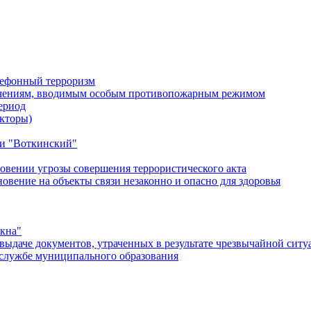
лефонный терроризм
ичениям, вводимым особым противопожарным режимом
ериод
кторы)
и "Воткинский"
овении угрозы совершения террористического акта
ение на объекты связи незаконно и опасно для здоровья
окна"
ыдаче документов, утраченных в результате чрезвычайной ситу
службе муниципального образования