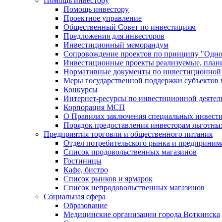
Помощь инвестору
Помощь инвестору
Проектное управление
Общественный Совет по инвестициям
Предложения для инвесторов
Инвестиционный меморандум
Сопровождение проектов по принципу "Oдно
Инвестиционные проекты реализуемые, план
Нормативные документы по инвестиционной д
Меры государственной поддержки субъектов 
Конкурсы
Интернет-ресурсы по инвестиционной деятел
Корпорация МСП
О Правилах заключения специальных инвест
Порядок предоставления инвесторам льготны
Предприятия торговли и общественного питания
Отдел потребительского рынка и предприним
Список продовольственных магазинов
Гостиницы
Кафе, бистро
Cписок рынков и ярмарок
Список непродовольственных магазинов
Социальная сфера
Образование
Медицинские организации города Воткинска