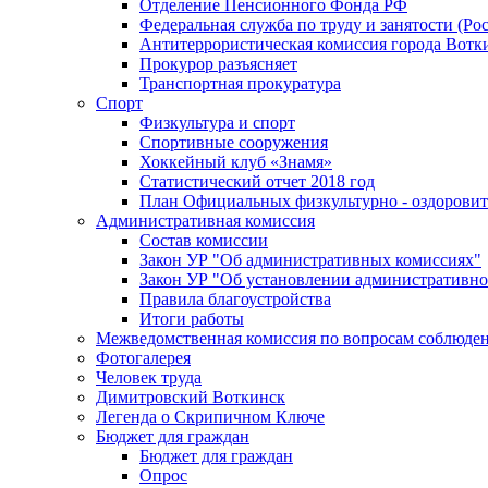
Отделение Пенсионного Фонда РФ
Федеральная служба по труду и занятости (Рос
Антитеррористическая комиссия города Вотк
Прокурор разъясняет
Транспортная прокуратура
Спорт
Физкультура и спорт
Спортивные сооружения
Хоккейный клуб «Знамя»
Статистический отчет 2018 год
План Официальных физкультурно - оздоровит
Административная комиссия
Состав комиссии
Закон УР "Об административных комиссиях"
Закон УР "Об установлении административно
Правила благоустройства
Итоги работы
Межведомственная комиссия по вопросам соблюдени
Фотогалерея
Человек труда
Димитровский Воткинск
Легенда о Скрипичном Ключе
Бюджет для граждан
Бюджет для граждан
Опрос