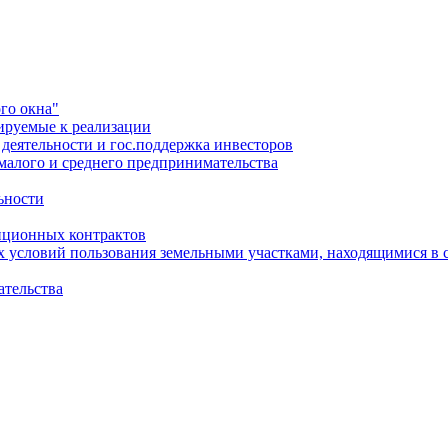
го окна"
ируемые к реализации
еятельности и гос.поддержка инвесторов
малого и среднего предпринимательства
ьности
иционных контрактов
х условий пользования земельными участками, находящимися в 
ательства