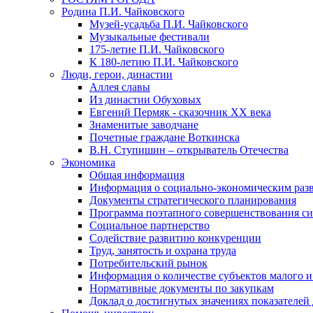
Родина П.И. Чайковского
Музей-усадьба П.И. Чайковского
Музыкальные фестивали
175-летие П.И. Чайковского
К 180-летию П.И. Чайковского
Люди, герои, династии
Аллея славы
Из династии Обуховых
Евгений Пермяк - сказочник XX века
Знаменитые заводчане
Почетные граждане Воткинска
В.Н. Ступишин – открыватель Отечества
Экономика
Общая информация
Информация о социально-экономическим раз
Документы стратегического планирования
Программа поэтапного совершенствования си
Социальное партнерство
Содействие развитию конкуренции
Труд, занятость и охрана труда
Потребительский рынок
Информация о количестве субъектов малого и
Нормативные документы по закупкам
Доклад о достигнутых значениях показателей