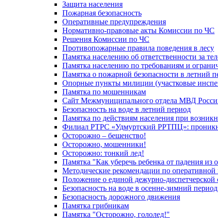
Защита населения
Пожарная безопасность
Оперативные предупреждения
Нормативно-правовые акты Комиссии по ЧС
Решения Комиссии по ЧС
Противопожарные правила поведения в лесу
Памятка населению об ответственности за те
Памятка населению по требованиям и огран
Памятка о пожарной безопасности в летний п
Опорные пункты милиции (участковые инспе
Памятка по мошенникам
Сайт Межмуниципального отдела МВД Росси
Безопасность на воде в летний период
Памятка по действиям населения при возникн
Филиал РТРС «Удмуртский РРТПЦ»: проникнов
Осторожно – бешенство!
Осторожно, мошенники!
Осторожно: тонкий лед!
Памятка "Как уберечь ребенка от падения из 
Методические рекомендации по оперативной в
Положение о единой дежурно-диспетчерской 
Безопасность на воде в осенне-зимний период
Безопасность дорожного движения
Памятка грибникам
Памятка "Осторожно, гололед!"