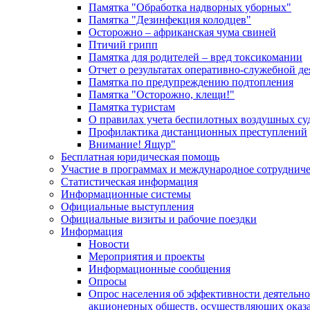
Памятка "Обработка надворных уборных"
Памятка "Дезинфекция колодцев"
Осторожно – африканская чума свиней
Птичий грипп
Памятка для родителей – вред токсикомании
Отчет о результатах оперативно-служебной д
Памятка по предупреждению подтопления
Памятка "Осторожно, клещи!"
Памятка туристам
О правилах учета беспилотных воздушных су
Профилактика дистанционных преступлений
Внимание! Ящур"
Бесплатная юридическая помощь
Участие в программах и международное сотруднич
Статистическая информация
Информационные системы
Официальные выступления
Официальные визиты и рабочие поездки
Информация
Новости
Мероприятия и проекты
Информационные сообщения
Опросы
Опрос населения об эффективности деятельн
акционерных обществ, осуществляющих оказа