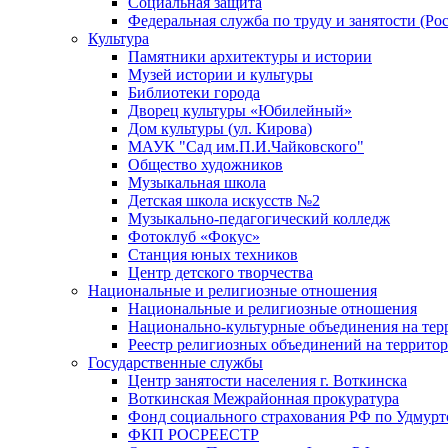
Социальная защита
Федеральная служба по труду и занятости (Рос
Культура
Памятники архитектуры и истории
Музей истории и культуры
Библиотеки города
Дворец культуры «Юбилейный»
Дом культуры (ул. Кирова)
МАУК "Сад им.П.И.Чайковского"
Общество художников
Музыкальная школа
Детская школа искусств №2
Музыкально-педагогический колледж
Фотоклуб «Фокус»
Станция юных техников
Центр детского творчества
Национальные и религиозные отношения
Национальные и религиозные отношения
Национально-культурные объединения на те
Реестр религиозных объединений на террито
Государственные службы
Центр занятости населения г. Воткинска
Воткинская Межрайонная прокуратура
Фонд социального страхования РФ по Удмурт
ФКП РОСРЕЕСТР