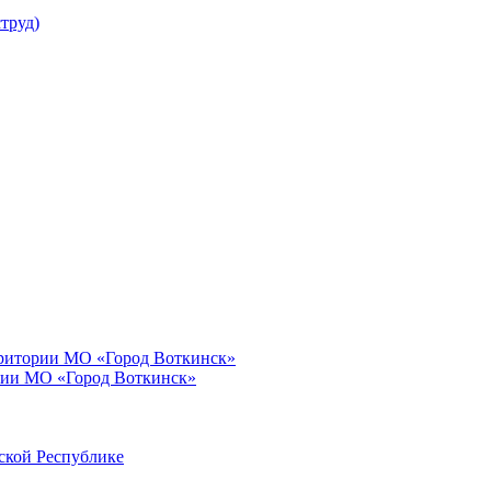
труд)
рритории МО «Город Воткинск»
рии МО «Город Воткинск»
ской Республике