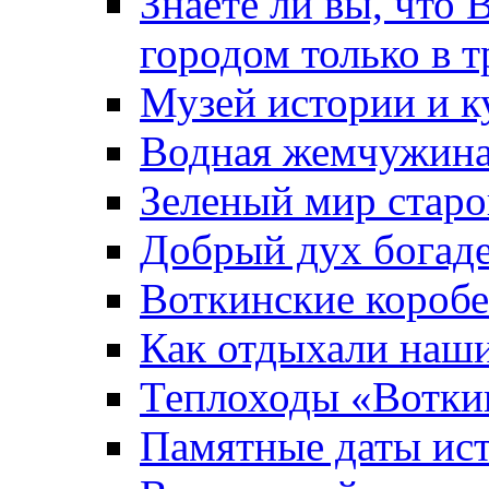
Знаете ли вы, что 
городом только в т
Музей истории и к
Водная жемчужин
Зеленый мир старо
Добрый дух богад
Воткинские короб
Как отдыхали наш
Теплоходы «Вотки
Памятные даты ис