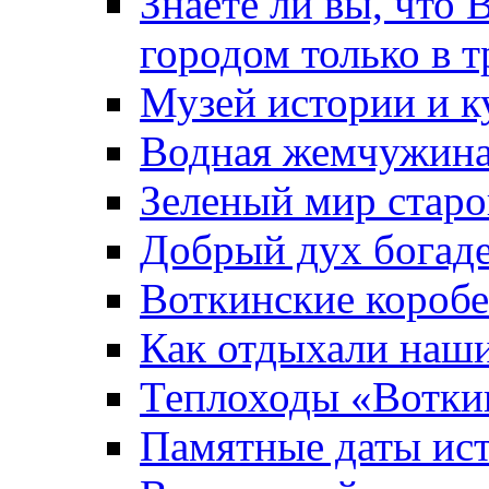
Знаете ли вы, что 
городом только в т
Музей истории и к
Водная жемчужин
Зеленый мир старо
Добрый дух богад
Воткинские короб
Как отдыхали наш
Теплоходы «Вотки
Памятные даты ис