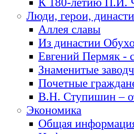
К 180-летию П.И. 
Люди, герои, династ
Аллея славы
Из династии Обух
Евгений Пермяк - 
Знаменитые заводч
Почетные граждан
В.Н. Ступишин – о
Экономика
Общая информаци