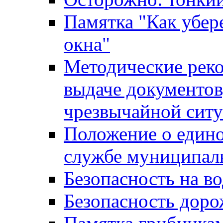
Памятка "Как убере
окна"
Методические рек
выдаче документов
чрезвычайной сит
Положение о един
службе муниципал
Безопасность на в
Безопасность дор