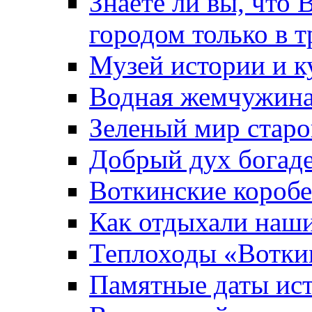
Знаете ли вы, что 
городом только в т
Музей истории и к
Водная жемчужин
Зеленый мир старо
Добрый дух богад
Воткинские короб
Как отдыхали наш
Теплоходы «Вотки
Памятные даты ис