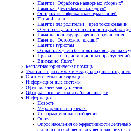
Памятка "Обработка надворных уборных"
Памятка "Дезинфекция колодцев"
Осторожно – африканская чума свиней
Птичий грипп
Памятка для родителей – вред токсикомании
Отчет о результатах оперативно-служебной д
Памятка по предупреждению подтопления
Памятка "Осторожно, клещи!"
Памятка туристам
О правилах учета беспилотных воздушных су
Профилактика дистанционных преступлений
Внимание! Ящур"
Бесплатная юридическая помощь
Участие в программах и международное сотруднич
Статистическая информация
Информационные системы
Официальные выступления
Официальные визиты и рабочие поездки
Информация
Новости
Мероприятия и проекты
Информационные сообщения
Опросы
Опрос населения об эффективности деятельн
акционерных обществ, осуществляющих оказа