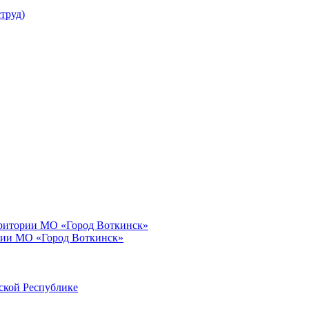
труд)
рритории МО «Город Воткинск»
рии МО «Город Воткинск»
ской Республике