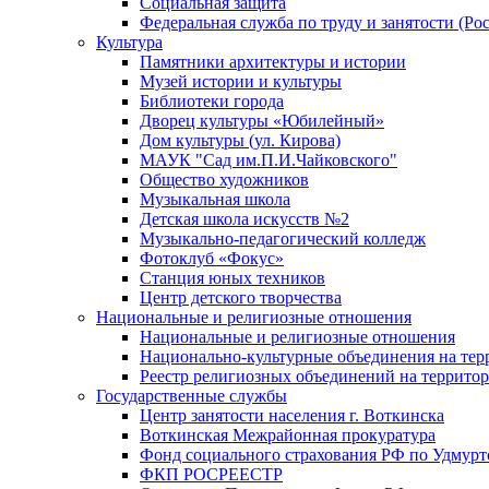
Социальная защита
Федеральная служба по труду и занятости (Рос
Культура
Памятники архитектуры и истории
Музей истории и культуры
Библиотеки города
Дворец культуры «Юбилейный»
Дом культуры (ул. Кирова)
МАУК "Сад им.П.И.Чайковского"
Общество художников
Музыкальная школа
Детская школа искусств №2
Музыкально-педагогический колледж
Фотоклуб «Фокус»
Станция юных техников
Центр детского творчества
Национальные и религиозные отношения
Национальные и религиозные отношения
Национально-культурные объединения на те
Реестр религиозных объединений на террито
Государственные службы
Центр занятости населения г. Воткинска
Воткинская Межрайонная прокуратура
Фонд социального страхования РФ по Удмурт
ФКП РОСРЕЕСТР