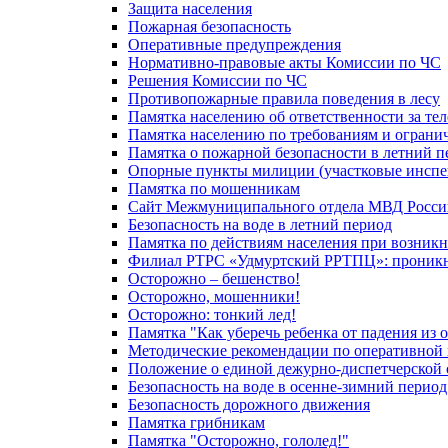
Защита населения
Пожарная безопасность
Оперативные предупреждения
Нормативно-правовые акты Комиссии по ЧС
Решения Комиссии по ЧС
Противопожарные правила поведения в лесу
Памятка населению об ответственности за те
Памятка населению по требованиям и огран
Памятка о пожарной безопасности в летний п
Опорные пункты милиции (участковые инспе
Памятка по мошенникам
Сайт Межмуниципального отдела МВД Росси
Безопасность на воде в летний период
Памятка по действиям населения при возникн
Филиал РТРС «Удмуртский РРТПЦ»: проникнов
Осторожно – бешенство!
Осторожно, мошенники!
Осторожно: тонкий лед!
Памятка "Как уберечь ребенка от падения из 
Методические рекомендации по оперативной в
Положение о единой дежурно-диспетчерской 
Безопасность на воде в осенне-зимний период
Безопасность дорожного движения
Памятка грибникам
Памятка "Осторожно, гололед!"