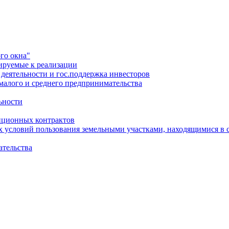
го окна"
ируемые к реализации
еятельности и гос.поддержка инвесторов
малого и среднего предпринимательства
ьности
иционных контрактов
х условий пользования земельными участками, находящимися в 
ательства