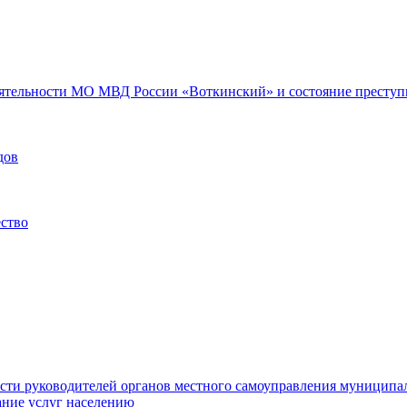
еятельности МО МВД России «Воткинский» и состояние преступн
дов
ество
ости руководителей органов местного самоуправления муниципа
ние услуг населению