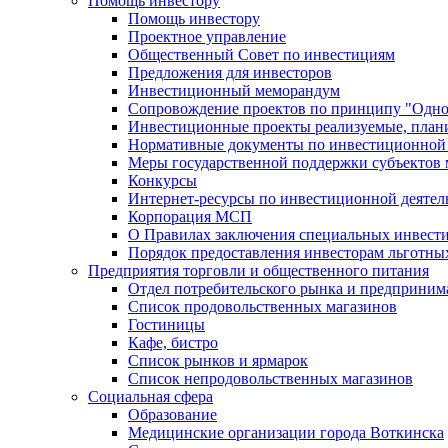
Помощь инвестору
Помощь инвестору
Проектное управление
Общественный Совет по инвестициям
Предложения для инвесторов
Инвестиционный меморандум
Сопровождение проектов по принципу "Oдно
Инвестиционные проекты реализуемые, план
Нормативные документы по инвестиционной д
Меры государственной поддержки субъектов 
Конкурсы
Интернет-ресурсы по инвестиционной деятел
Корпорация МСП
О Правилах заключения специальных инвест
Порядок предоставления инвесторам льготны
Предприятия торговли и общественного питания
Отдел потребительского рынка и предприним
Список продовольственных магазинов
Гостиницы
Кафе, бистро
Cписок рынков и ярмарок
Список непродовольственных магазинов
Социальная сфера
Образование
Медицинские организации города Воткинска