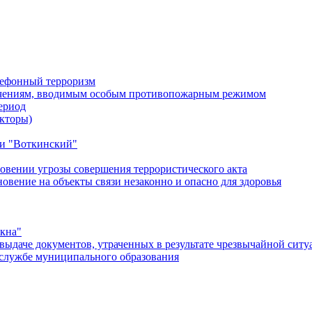
лефонный терроризм
ичениям, вводимым особым противопожарным режимом
ериод
кторы)
и "Воткинский"
овении угрозы совершения террористического акта
ение на объекты связи незаконно и опасно для здоровья
окна"
ыдаче документов, утраченных в результате чрезвычайной ситу
службе муниципального образования