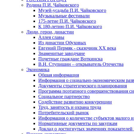
Родина П.И. Чайковского
Музей-усадьба П.И. Чайковского
Музыкальные фестивали
175-летие П.И. Чайковского
К 180-летию П.И. Чайковского
Люди, герои, династии
Аллея славы
Из династии Обуховых
Евгений Пермяк - сказочник XX века
Знаменитые заводчане
Почетные граждане Воткинска
В.Н. Ступишин – открыватель Отечества
Экономика
Общая информация
Информация о социально-экономическим раз
Документы стратегического планирования
Программа поэтапного совершенствования си
Социальное партнерство
Содействие развитию конкуренции
Труд, занятость и охрана труда
Потребительский рынок
Информация о количестве субъектов малого и
Нормативные документы по закупкам
Доклад о достигнутых значениях показателей