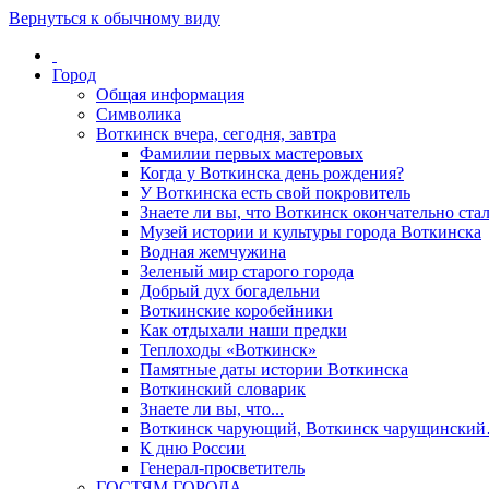
Вернуться к обычному виду
Город
Общая информация
Символика
Воткинск вчера, сегодня, завтра
Фамилии первых мастеровых
Когда у Воткинска день рождения?
У Воткинска есть свой покровитель
Знаете ли вы, что Воткинск окончательно стал
Музей истории и культуры города Воткинска
Водная жемчужина
Зеленый мир старого города
Добрый дух богадельни
Воткинские коробейники
Как отдыхали наши предки
Теплоходы «Воткинск»
Памятные даты истории Воткинска
Воткинский словарик
Знаете ли вы, что...
Воткинск чарующий, Воткинск чарущински
К дню России
Генерал-просветитель
ГОСТЯМ ГОРОДА