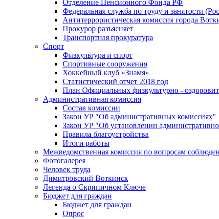
Отделение Пенсионного Фонда РФ
Федеральная служба по труду и занятости (Рос
Антитеррористическая комиссия города Вотк
Прокурор разъясняет
Транспортная прокуратура
Спорт
Физкультура и спорт
Спортивные сооружения
Хоккейный клуб «Знамя»
Статистический отчет 2018 год
План Официальных физкультурно - оздоровит
Административная комиссия
Состав комиссии
Закон УР "Об административных комиссиях"
Закон УР "Об установлении административно
Правила благоустройства
Итоги работы
Межведомственная комиссия по вопросам соблюдени
Фотогалерея
Человек труда
Димитровский Воткинск
Легенда о Скрипичном Ключе
Бюджет для граждан
Бюджет для граждан
Опрос